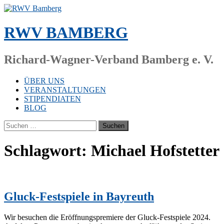
Zum
Inhalt
springen
RWV BAMBERG
Richard-Wagner-Verband Bamberg e. V.
ÜBER UNS
VERANSTALTUNGEN
STIPENDIATEN
BLOG
Suchen
nach:
Schlagwort:
Michael Hofstetter
Gluck-Festspiele in Bayreuth
Wir be­su­chen die Er­öff­nungs­pre­mie­re der Gluck-Fes­t­­spie­­le 2024.