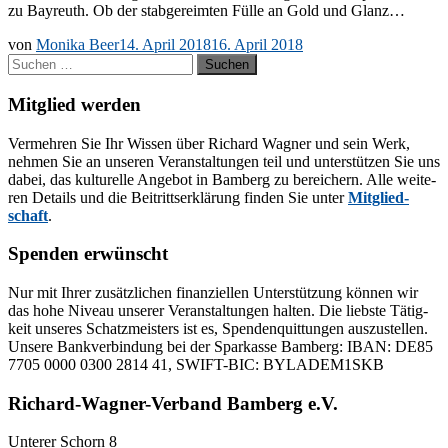
zu Bay­reuth. Ob der stab­ge­reim­ten Fül­le an Gold und Glanz…
von
Monika Beer
14. April 2018
16. April 2018
Suchen
nach:
Mitglied werden
Ver­meh­ren Sie Ihr Wis­sen über Ri­chard Wag­ner und sein Werk,
neh­men Sie an un­se­ren Ver­an­stal­tun­gen teil und un­ter­stüt­zen Sie uns
da­bei, das kul­tu­rel­le An­ge­bot in Bam­berg zu be­rei­chern. Alle wei­te­
ren De­tails und die Bei­tritts­er­klä­rung fin­den Sie un­ter
Mit­glied­
schaft
.
Spenden erwünscht
Nur mit Ih­rer zu­sätz­li­chen fi­nan­zi­el­len Un­ter­stüt­zung kön­nen wir
das hohe Ni­veau un­se­rer Ver­an­stal­tun­gen hal­ten. Die liebs­te Tä­tig­
keit un­se­res Schatz­meis­ters ist es, Spen­den­quit­tun­gen aus­zu­stel­len.
Un­se­re Bank­ver­bin­dung bei der Spar­kas­se Bam­berg: IBAN: DE85
7705 0000 0300 2814 41, SWIFT-BIC: BYLADEM1SKB
Richard-Wagner-Verband Bamberg e.V.
Un­te­rer Schorn 8