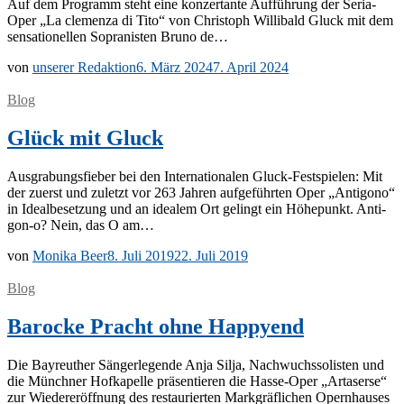
Auf dem Pro­gramm steht eine kon­zer­tan­te Auf­füh­rung der Se­ria-
Oper „La cle­men­za di Tito“ von Chris­toph Wil­li­bald Gluck mit dem
sen­sa­tio­nel­len So­pra­nis­ten Bru­no de…
von
unserer Redaktion
6. März 2024
7. April 2024
Blog
Glück mit Gluck
Aus­gra­bungs­fie­ber bei den In­ter­na­tio­na­len Gluck-Fes­t­­spie­­len: Mit
der zu­erst und zu­letzt vor 263 Jah­ren auf­ge­führ­ten Oper „An­ti­go­no“
in Ide­al­be­set­zung und an idea­lem Ort ge­lingt ein Hö­he­punkt. An­­ti­­
gon-o? Nein, das O am…
von
Monika Beer
8. Juli 2019
22. Juli 2019
Blog
Barocke Pracht ohne Happyend
Die Bay­reu­ther Sän­ger­le­gen­de Anja Sil­ja, Nach­wuchs­so­lis­ten und
die Münch­ner Hof­ka­pel­le prä­sen­tie­ren die Has­­se-Oper „Ar­ta­ser­se“
zur Wie­der­eröff­nung des re­stau­rier­ten Mark­gräf­li­chen Opern­hau­ses