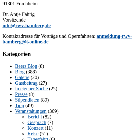
91301 Forchheim
Dr. Ant­je Fahrig
Vorsitzende
info@rwv-bamberg.de
Kon­takt­adres­se für Vor­trä­ge und Opern­fahr­ten:
anmeldung-rwv-
bamberg@t-online.de
Kategorien
Beers Blog
(8)
Blog
(388)
Galerie
(20)
Gastbeitrag
(27)
In eigener Sache
(25)
Presse
(8)
Stipendiaten
(89)
Tipp
(49)
Veranstaltungen
(369)
Bericht
(82)
Gespräch
(7)
Konzert
(11)
Reise
(51)
Tagesfahrt
(6)