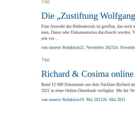
Tipp
Die „Zustiftung Wolfgang
Eine Aus­wahl des Bild­ma­te­ri­als ist greif­bar, das noch ni
men, Da­ten oder Do­ku­ment­arten durch­sucht wer­den. Nach
erst vor…
von
unserer Redaktion
22. November 2023
24. Novemb
Tipp
Richard & Cosima online
Rund 12 000 Do­ku­men­te aus dem Nach­lass Ri­chard un
2021 in ei­ner On­­li­ne-Da­­ten­­bank ver­füg­bar. Mit der
von
unserer Redaktion
19. Mai 2021
26. Mai 2021