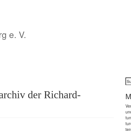
 e. V.
Su
na
archiv der Richard-
M
Ver
und
tun
tu­
te­