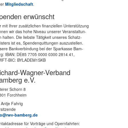
ter
Mit­glied­schaft
.
penden erwünscht
 mit Ih­rer zu­sätz­li­chen fi­nan­zi­el­len Un­ter­stüt­zung
­nen wir das hohe Ni­veau un­se­rer Ver­an­stal­tun­
 hal­ten. Die liebs­te Tä­tig­keit un­se­res Schatz­
s­ters ist es, Spen­den­quit­tun­gen aus­zu­stel­len.
se­re Bank­ver­bin­dung bei der Spar­kas­se Bam­
rg: IBAN: DE85 7705 0000 0300 2814 41,
IFT-BIC: BYLADEM1SKB
ichard-Wagner-Verband
amberg e.V.
te­rer Schorn 8
301 Forchheim
 Ant­je Fahrig
rsitzende
fo@rwv-bamberg.de
­takt­adres­se für Vor­trä­ge und Opern­fahr­ten: