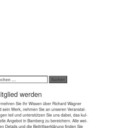
chen
ch:
itglied werden
­meh­ren Sie Ihr Wis­sen über Ri­chard Wag­ner
 sein Werk, neh­men Sie an un­se­ren Ver­an­stal­
­gen teil und un­ter­stüt­zen Sie uns da­bei, das kul­
rel­le An­ge­bot in Bam­berg zu be­rei­chern. Alle wei­
ren De­tails und die Bei­tritts­er­klä­rung fin­den Sie