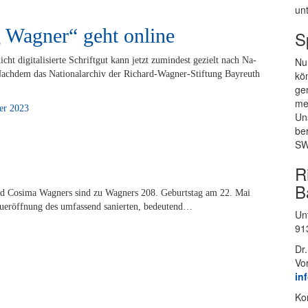
un­
 Wagner“ geht online
S
cht di­gi­ta­li­sier­te Schrift­gut kann jetzt zu­min­dest ge­zielt nach Na­
Nur
­dem das Na­tio­nal­ar­chiv der Ri­­chard-Wa­g­­ner-Stif­­tung Bay­reuth
kön
gen
mei
er 2023
Un­
be
SW
R
B
d Co­si­ma Wag­ners sind zu Wag­ners 208. Ge­burts­tag am 22. Mai
 Neu­eröff­nung des um­fas­send sa­nier­ten, bedeutend…
Un­
91
Dr.
Vo
in
Kon