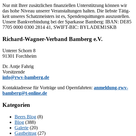
Nur mit Ih­rer zu­sätz­li­chen fi­nan­zi­el­len Un­ter­stüt­zung kön­nen wir
das hohe Ni­veau un­se­rer Ver­an­stal­tun­gen hal­ten. Die liebs­te Tä­tig­
keit un­se­res Schatz­meis­ters ist es, Spen­den­quit­tun­gen aus­zu­stel­len.
Un­se­re Bank­ver­bin­dung bei der Spar­kas­se Bam­berg: IBAN: DE85
7705 0000 0300 2814 41, SWIFT-BIC: BYLADEM1SKB
Richard-Wagner-Verband Bamberg e.V.
Un­te­rer Schorn 8
91301 Forchheim
Dr. Ant­je Fahrig
Vorsitzende
info@rwv-bamberg.de
Kon­takt­adres­se für Vor­trä­ge und Opern­fahr­ten:
anmeldung-rwv-
bamberg@t-online.de
Kategorien
Beers Blog
(8)
Blog
(388)
Galerie
(20)
Gastbeitrag
(27)