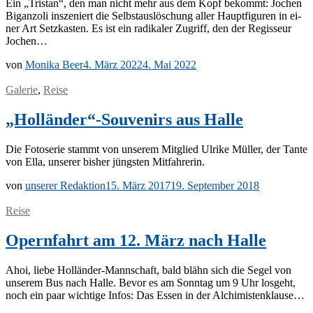
Ein „Tris­tan“, den man nicht mehr aus dem Kopf be­kommt: Jo­chen
Bi­g­anz­o­li in­sze­niert die Selbst­aus­lö­schung al­ler Haupt­fi­gu­ren in ei­
ner Art Setz­kas­ten. Es ist ein ra­di­ka­ler Zu­griff, den der Re­gis­seur
Jochen…
von
Monika Beer
4. März 2022
4. Mai 2022
Galerie
,
Reise
„Holländer“-Souvenirs aus Halle
Die Fo­to­se­rie stammt von un­se­rem Mit­glied Ul­ri­ke Mül­ler, der Tan­te
von Ella, un­se­rer bis­her jüngs­ten Mitfahrerin.
von
unserer Redaktion
15. März 2017
19. September 2018
Reise
Opernfahrt am 12. März nach Halle
Ahoi, lie­be Hol­län­der-Mann­schaft, bald bl­ähn sich die Se­gel von
un­se­rem Bus nach Hal­le. Be­vor es am Sonn­tag um 9 Uhr los­geht,
noch ein paar wich­ti­ge In­fos: Das Es­sen in der Alchimistenklause…