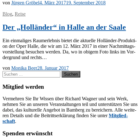
von
Jürgen Gröbel
4. März 2017
19. September 2018
Blog
,
Reise
Der „Holländer“ in Halle an der Saale
Ein ein­ma­li­ges Raum­er­leb­nis bie­tet die ak­tu­el­le Hol­län­­der-Pro­­duk­­ti­
on der Oper Hal­le, die wir am 12. März 2017 in ei­ner Nach­mit­tags­
vor­stel­lung be­su­chen wer­den. Da, wo in obi­gem Foto links im Vor­
der­grund und rechts…
von
Monika Beer
28. Januar 2017
Suchen
nach:
Mitglied werden
Ver­meh­ren Sie Ihr Wis­sen über Ri­chard Wag­ner und sein Werk,
neh­men Sie an un­se­ren Ver­an­stal­tun­gen teil und un­ter­stüt­zen Sie uns
da­bei, das kul­tu­rel­le An­ge­bot in Bam­berg zu be­rei­chern. Alle wei­te­
ren De­tails und die Bei­tritts­er­klä­rung fin­den Sie un­ter
Mit­glied­
schaft
.
Spenden erwünscht