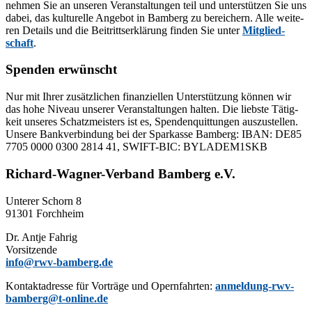
neh­men Sie an un­se­ren Ver­an­stal­tun­gen teil und un­ter­stüt­zen Sie uns
da­bei, das kul­tu­rel­le An­ge­bot in Bam­berg zu be­rei­chern. Alle wei­te­
ren De­tails und die Bei­tritts­er­klä­rung fin­den Sie un­ter
Mit­glied­
schaft
.
Spenden erwünscht
Nur mit Ih­rer zu­sätz­li­chen fi­nan­zi­el­len Un­ter­stüt­zung kön­nen wir
das hohe Ni­veau un­se­rer Ver­an­stal­tun­gen hal­ten. Die liebs­te Tä­tig­
keit un­se­res Schatz­meis­ters ist es, Spen­den­quit­tun­gen aus­zu­stel­len.
Un­se­re Bank­ver­bin­dung bei der Spar­kas­se Bam­berg: IBAN: DE85
7705 0000 0300 2814 41, SWIFT-BIC: BYLADEM1SKB
Richard-Wagner-Verband Bamberg e.V.
Un­te­rer Schorn 8
91301 Forchheim
Dr. Ant­je Fahrig
Vorsitzende
info@rwv-bamberg.de
Kon­takt­adres­se für Vor­trä­ge und Opern­fahr­ten:
anmeldung-rwv-
bamberg@t-online.de