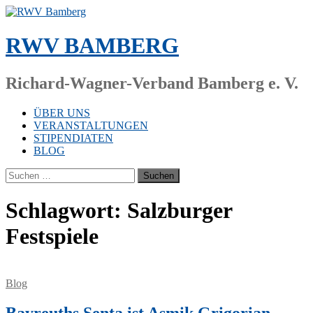
Zum
Inhalt
springen
RWV BAMBERG
Richard-Wagner-Verband Bamberg e. V.
ÜBER UNS
VERANSTALTUNGEN
STIPENDIATEN
BLOG
Suchen
nach:
Schlagwort:
Salzburger
Festspiele
Blog
Bayreuths Senta ist Asmik Grigorian