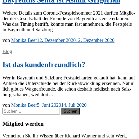
Wei­te­re De­tails zum Co­ro­­na-Fes­t­­spiel­­som­­mer 2021 durf­ten Mit­glie­
der der Ge­sell­schaft der Freun­de von Bay­reuth als ers­te er­fah­ren.
Was das Ti­ming be­trifft, könn­te man fast an­neh­men, die Fest­spie­le
in Bay­reuth und Salzburg…
von
Monika Beer
12. Dezember 2020
12. Dezember 2020
Blog
Ist das kundenfreundlich?
Wer in Bay­reuth und Salz­burg Fest­spiel­kar­ten ge­kauft hat, kann auf
An­hieb die Un­ter­schie­de bei der Rück­ab­wick­lung er­ken­nen. Na­tür­
lich gibt es Wag­ner­freun­de, die schon des­halb nei­disch nach Salz­
burg schau­en, weil dort…
von
Monika Beer
5. Juni 2020
14. Juli 2020
Suchen
nach:
Mitglied werden
Ver­meh­ren Sie Ihr Wis­sen über Ri­chard Wag­ner und sein Werk,