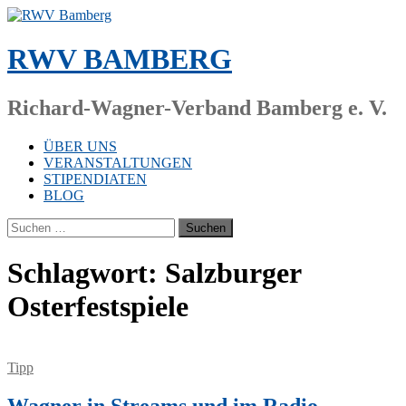
Zum
Inhalt
springen
RWV BAMBERG
Richard-Wagner-Verband Bamberg e. V.
ÜBER UNS
VERANSTALTUNGEN
STIPENDIATEN
BLOG
Suchen
nach:
Schlagwort:
Salzburger
Osterfestspiele
Tipp
Wagner in Streams und im Radio