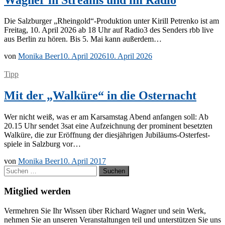
Die Salz­bur­ger „Rheingold“-Produktion un­ter Ki­rill Pe­tren­ko ist am
Frei­tag, 10. April 2026 ab 18 Uhr auf Radio3 des Sen­ders rbb live
aus Ber­lin zu hö­ren. Bis 5. Mai kann außerdem…
von
Monika Beer
10. April 2026
10. April 2026
Tipp
Mit der „Walküre“ in die Osternacht
Wer nicht weiß, was er am Kar­sams­tag Abend an­fan­gen soll: Ab
20.15 Uhr sen­det 3sat eine Auf­zeich­nung der pro­mi­nent be­setz­ten
Wal­kü­re, die zur Er­öff­nung der dies­jäh­ri­gen Ju­­bi­lä­ums-Os­­ter­­fes­t­­
spie­­le in Salz­burg vor…
von
Monika Beer
10. April 2017
Suchen
nach:
Mitglied werden
Ver­meh­ren Sie Ihr Wis­sen über Ri­chard Wag­ner und sein Werk,
neh­men Sie an un­se­ren Ver­an­stal­tun­gen teil und un­ter­stüt­zen Sie uns