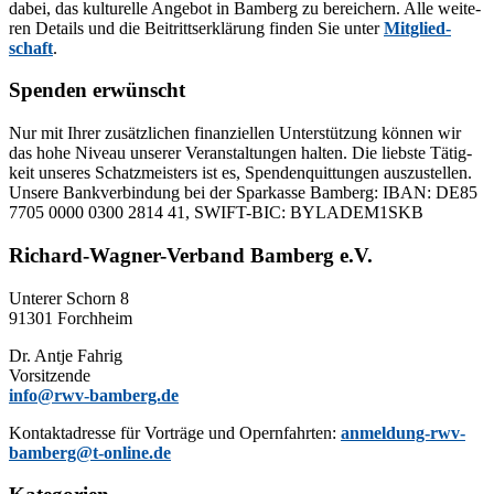
da­bei, das kul­tu­rel­le An­ge­bot in Bam­berg zu be­rei­chern. Alle wei­te­
ren De­tails und die Bei­tritts­er­klä­rung fin­den Sie un­ter
Mit­glied­
schaft
.
Spenden erwünscht
Nur mit Ih­rer zu­sätz­li­chen fi­nan­zi­el­len Un­ter­stüt­zung kön­nen wir
das hohe Ni­veau un­se­rer Ver­an­stal­tun­gen hal­ten. Die liebs­te Tä­tig­
keit un­se­res Schatz­meis­ters ist es, Spen­den­quit­tun­gen aus­zu­stel­len.
Un­se­re Bank­ver­bin­dung bei der Spar­kas­se Bam­berg: IBAN: DE85
7705 0000 0300 2814 41, SWIFT-BIC: BYLADEM1SKB
Richard-Wagner-Verband Bamberg e.V.
Un­te­rer Schorn 8
91301 Forchheim
Dr. Ant­je Fahrig
Vorsitzende
info@rwv-bamberg.de
Kon­takt­adres­se für Vor­trä­ge und Opern­fahr­ten:
anmeldung-rwv-
bamberg@t-online.de