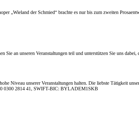
Hel­den­oper „Wie­land der Schmied“ brach­te es nur bis zum zwei­ten Pro­sa
 an un­se­ren Ver­an­stal­tun­gen teil und un­ter­stüt­zen Sie uns da­bei, da
hohe Ni­veau un­se­rer Ver­an­stal­tun­gen hal­ten. Die liebs­te Tä­tig­keit un­se­
05 0000 0300 2814 41, SWIFT-BIC: BYLADEM1SKB