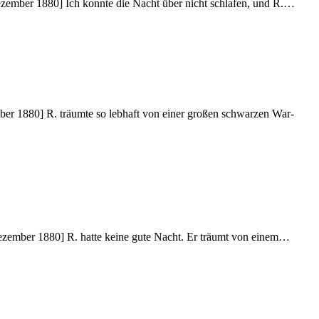
De­zem­ber 1880] Ich konn­te die Nacht über nicht schla­fen, und R.…
­ber 1880] R. träum­te so leb­haft von ei­ner gro­ßen schwar­zen War­
 [De­zem­ber 1880] R. hat­te kei­ne gute Nacht. Er träumt von einem…