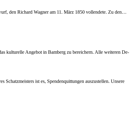
­ent­wurf, den Ri­chard Wag­ner am 11. März 1850 voll­ende­te. Zu den…
s kul­tu­rel­le An­ge­bot in Bam­berg zu be­rei­chern. Alle wei­te­ren De­
res Schatz­meis­ters ist es, Spen­den­quit­tun­gen aus­zu­stel­len. Un­se­re