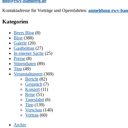
info@rwv-bamberg.de
Kon­takt­adres­se für Vor­trä­ge und Opern­fahr­ten:
anmeldung-rwv-bam
Kategorien
Beers Blog
(8)
Blog
(388)
Galerie
(20)
Gastbeitrag
(27)
In eigener Sache
(25)
Presse
(8)
Stipendiaten
(89)
Tipp
(49)
Veranstaltungen
(369)
Bericht
(82)
Gespräch
(7)
Konzert
(11)
Reise
(51)
Tagesfahrt
(6)
Tipp
(139)
Vorschau
(140)
Vortrag
(60)
Archiv