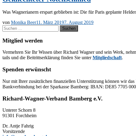
Was Wag­ne­ria­nern er­spart ge­blie­ben ist: Die für Pa­ris ge­plan­te 
von
Monika Beer
11. März 2019
7. August 2019
Suchen
nach:
Mitglied werden
Ver­meh­ren Sie Ihr Wis­sen über Ri­chard Wag­ner und sein Werk, neh­men Sie
tails und die Bei­tritts­er­klä­rung fin­den Sie un­ter
Mit­glied­schaft
.
Spenden erwünscht
Nur mit Ih­rer zu­sätz­li­chen fi­nan­zi­el­len Un­ter­stüt­zung kön­nen wir das 
Bank­ver­bin­dung bei der Spar­kas­se Bam­berg: IBAN: DE85 77
Richard-Wagner-Verband Bamberg e.V.
Un­te­rer Schorn 8
91301 Forchheim
Dr. Ant­je Fahrig
Vorsitzende