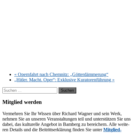
«
Opern­fahrt nach Chem­nitz: „Göt­ter­däm­me­rung“
„Hit­ler. Macht. Oper“: Ex­klu­si­ve Ku­ra­to­ren­füh­rung
»
Suchen
nach:
Mitglied werden
Ver­meh­ren Sie Ihr Wis­sen über Ri­chard Wag­ner und sein Werk,
neh­men Sie an un­se­ren Ver­an­stal­tun­gen teil und un­ter­stüt­zen Sie uns
da­bei, das kul­tu­rel­le An­ge­bot in Bam­berg zu be­rei­chern. Alle wei­te­
ren De­tails und die Bei­tritts­er­klä­rung fin­den Sie un­ter
Mit­glied­