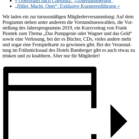
«
Opern­fahrt nach Chem­nitz: „Göt­ter­däm­me­rung“
„Hit­ler. Macht. Oper“: Ex­klu­si­ve Ku­ra­to­ren­füh­rung
»
Wir la­den ein zur tur­nus­mä­ßi­gen Mit­glie­der­ver­samm­lung: Auf dem
Pro­gramm ste­hen un­ter an­de­rem die Vor­stands­neu­wah­len, die Vor­
stel­lung des Jah­res­pro­gramms 2019, ein Kurz­vor­trag von Frank
Piontek zum The­ma „Das Pump­ge­nie oder Wag­ner und das Geld“
so­wie eine Ver­lo­sung, bei der es Bü­cher, CDs, vie­les an­de­re mehr
und so­gar eine Fest­spiel­kar­te zu ge­win­nen gibt. Bei der Ver­an­stal­
tung im Früh­stücks­saal des Ho­tels Bam­ber­ger gibt es auch et­was zu
trin­ken und zu knab­bern. Aber nur für Mitglieder!