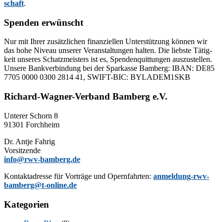
schaft
.
Spenden erwünscht
Nur mit Ih­rer zu­sätz­li­chen fi­nan­zi­el­len Un­ter­stüt­zung kön­nen wir
das hohe Ni­veau un­se­rer Ver­an­stal­tun­gen hal­ten. Die liebs­te Tä­tig­
keit un­se­res Schatz­meis­ters ist es, Spen­den­quit­tun­gen aus­zu­stel­len.
Un­se­re Bank­ver­bin­dung bei der Spar­kas­se Bam­berg: IBAN: DE85
7705 0000 0300 2814 41, SWIFT-BIC: BYLADEM1SKB
Richard-Wagner-Verband Bamberg e.V.
Un­te­rer Schorn 8
91301 Forchheim
Dr. Ant­je Fahrig
Vorsitzende
info@rwv-bamberg.de
Kon­takt­adres­se für Vor­trä­ge und Opern­fahr­ten:
anmeldung-rwv-
bamberg@t-online.de
Kategorien