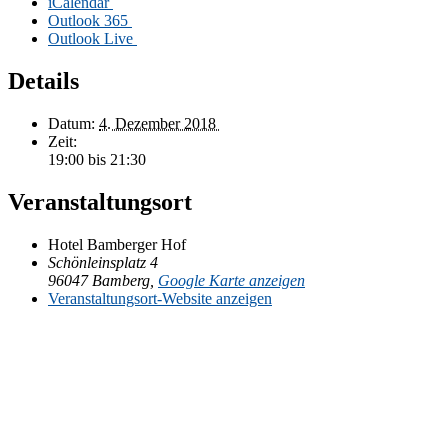
iCalendar
Out­look 365
Out­look Live
Details
Da­tum:
4. De­zem­ber 2018
Zeit:
19:00 bis 21:30
Veranstaltungsort
Ho­tel Bam­ber­ger Hof
Schön­leins­platz 4
96047 Bam­berg
,
Goog­le Kar­te anzeigen
Ver­an­stal­tungs­ort-Web­site an­zei­gen