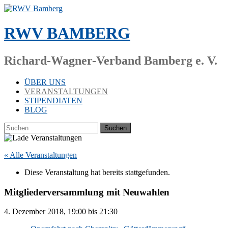
Zum
Inhalt
springen
RWV BAMBERG
Richard-Wagner-Verband Bamberg e. V.
ÜBER UNS
VERANSTALTUNGEN
STIPENDIATEN
BLOG
Suchen
nach:
« Alle Veranstaltungen
Die­se Ver­an­stal­tung hat be­reits stattgefunden.
Mitgliederversammlung mit Neuwahlen
4. De­zem­ber 2018, 19:00
bis
21:30