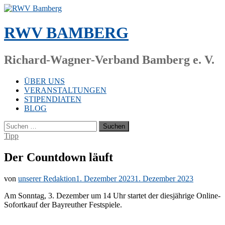
Zum
Inhalt
springen
RWV BAMBERG
Richard-Wagner-Verband Bamberg e. V.
ÜBER UNS
VERANSTALTUNGEN
STIPENDIATEN
BLOG
Suchen
nach:
Tipp
Der Countdown läuft
von
unserer Redaktion
1. Dezember 2023
1. Dezember 2023
Am Sonn­tag, 3. De­zem­ber um 14 Uhr star­tet der dies­jäh­ri­ge On­line-
So­fort­kauf der Bay­reu­ther Festspiele.