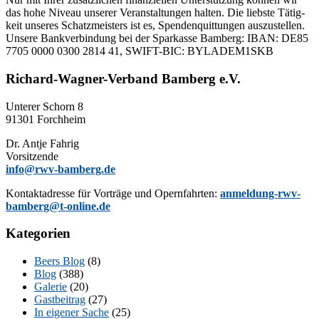
das hohe Ni­veau un­se­rer Ver­an­stal­tun­gen hal­ten. Die liebs­te Tä­tig­
keit un­se­res Schatz­meis­ters ist es, Spen­den­quit­tun­gen aus­zu­stel­len.
Un­se­re Bank­ver­bin­dung bei der Spar­kas­se Bam­berg: IBAN: DE85
7705 0000 0300 2814 41, SWIFT-BIC: BYLADEM1SKB
Richard-Wagner-Verband Bamberg e.V.
Un­te­rer Schorn 8
91301 Forchheim
Dr. Ant­je Fahrig
Vorsitzende
info@rwv-bamberg.de
Kon­takt­adres­se für Vor­trä­ge und Opern­fahr­ten:
anmeldung-rwv-
bamberg@t-online.de
Kategorien
Beers Blog
(8)
Blog
(388)
Galerie
(20)
Gastbeitrag
(27)
In eigener Sache
(25)