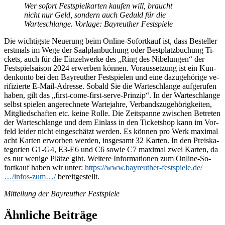
Wer so­fort Fest­spiel­kar­ten kau­fen will, braucht
nicht nur Geld, son­dern auch Ge­duld für die
War­te­schlan­ge. Vor­la­ge: Bay­reu­ther Festspiele
Die wich­tigs­te Neue­rung beim On­line-So­fort­kauf ist, dass Be­stel­ler
erst­mals im Wege der Saal­plan­bu­chung oder Best­platz­bu­chung Ti­
ckets, auch für die Ein­zel­wer­ke des „Ring des Ni­be­lun­gen“ der
Fest­spiel­sai­son 2024 er­wer­ben kön­nen. Vor­aus­set­zung ist ein Kun­
den­kon­to bei den Bay­reu­ther Fest­spie­len und eine da­zu­ge­hö­ri­ge ve­
ri­fi­zier­te E-Mail-Adres­se. So­bald Sie die War­te­schlan­ge auf­ge­ru­fen
ha­ben, gilt das „first-come-first-ser­ve-Prin­zip“. In der War­te­schlan­ge
selbst spie­len an­ge­rech­ne­te War­te­jah­re, Ver­bands­zu­ge­hö­rig­kei­ten,
Mit­glied­schaf­ten etc. kei­ne Rol­le. Die Zeit­span­ne zwi­schen Be­tre­ten
der War­te­schlan­ge und dem Ein­lass in den Ti­cket­shop kann im Vor­
feld lei­der nicht ein­ge­schätzt wer­den. Es kön­nen pro Werk ma­xi­mal
acht Kar­ten er­wor­ben wer­den, ins­ge­samt 32 Kar­ten. In den Preis­ka­
te­go­rien G1-G4, E3-E6 und C6 so­wie C7 ma­xi­mal zwei Kar­ten, da
es nur we­ni­ge Plät­ze gibt. Wei­te­re In­for­ma­tio­nen zum On­line-So­
fort­kauf ha­ben wir un­ter:
https://www.bayreuther-festspiele.de/
…/infos-zum…/
bereitgestellt.
Mit­tei­lung der Bay­reu­ther Festspiele
Ähnliche Beiträge