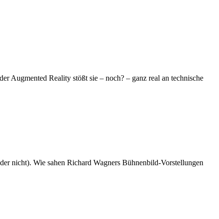
i der Aug­men­ted Rea­li­ty stößt sie – noch? – ganz real an tech­ni­sche
 nicht). Wie sa­hen Ri­chard Wag­ners Büh­­nen­­bild-Vor­­s­tel­­lun­­gen