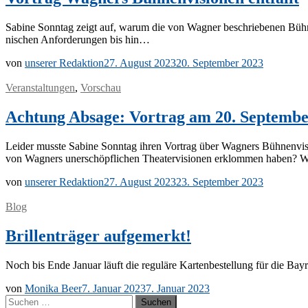
Sa­bi­ne Sonn­tag zeigt auf, war­um die von Wag­ner be­schrie­be­nen Büh­nen
ni­schen An­for­de­run­gen bis hin…
von
unserer Redaktion
27. August 2023
20. September 2023
Veranstaltungen
,
Vorschau
Achtung Absage: Vortrag am 20. September
Lei­der muss­te Sa­bi­ne Sonn­tag ih­ren Vor­trag über Wag­ners Büh­nen­vi­s
von Wag­ners un­er­schöpf­li­chen Thea­ter­vi­sio­nen er­klom­men ha­ben
von
unserer Redaktion
27. August 2023
23. September 2023
Blog
Brillenträger aufgemerkt!
Noch bis Ende Ja­nu­ar läuft die re­gu­lä­re Kar­ten­be­stel­lung für die Bay
von
Monika Beer
7. Januar 2023
7. Januar 2023
Suchen