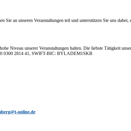
 an un­se­ren Ver­an­stal­tun­gen teil und un­ter­stüt­zen Sie uns da­bei, da
hohe Ni­veau un­se­rer Ver­an­stal­tun­gen hal­ten. Die liebs­te Tä­tig­keit un­se­
05 0000 0300 2814 41, SWIFT-BIC: BYLADEM1SKB
berg@t-online.de