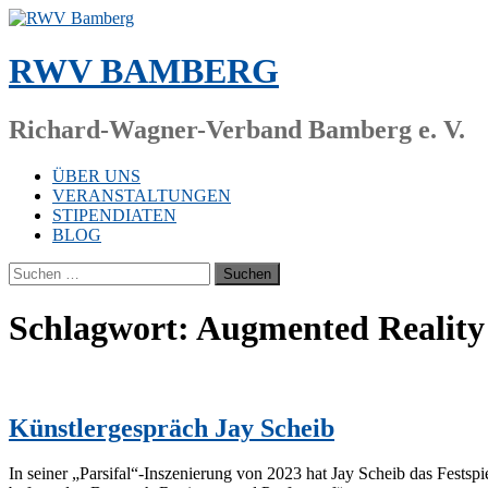
Zum
Inhalt
springen
RWV BAMBERG
Richard-Wagner-Verband Bamberg e. V.
ÜBER UNS
VERANSTALTUNGEN
STIPENDIATEN
BLOG
Suchen
nach:
Schlagwort:
Augmented Reality
Künstlergespräch Jay Scheib
In sei­ner „Parsifal“-Inszenierung von 2023 hat Jay Scheib das Fest­spiel­haus 