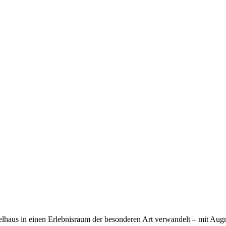
in ei­nen Er­leb­nis­raum der be­son­de­ren Art ver­wan­delt – mit Au­g­­men­­ted