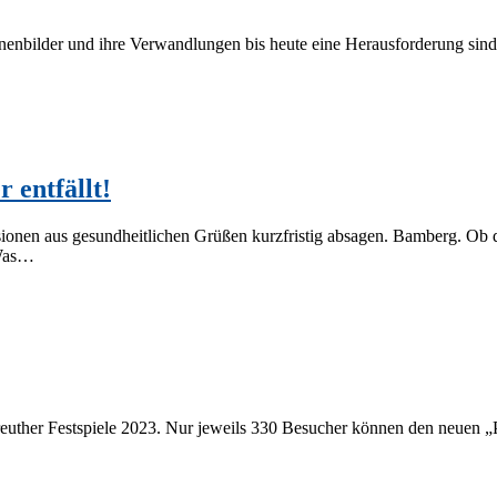
­bil­der und ihre Ver­wand­lun­gen bis heu­te eine Her­aus­for­de­rung sind. 
 entfällt!
io­nen aus ge­sund­heit­li­chen Grü­ßen kurz­fris­tig ab­sa­gen. Bam­berg. Ob 
? Was…
­reu­ther Fest­spie­le 2023. Nur je­weils 330 Be­su­cher kön­nen den neu­en „P