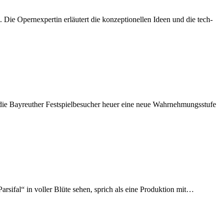
Die Opern­ex­per­tin er­läu­tert die kon­zep­tio­nel­len Ideen und die tech­
die Bay­reu­ther Fest­spiel­be­su­cher heu­er eine neue Wahr­neh­mungs­stu­fe
ar­si­fal“ in vol­ler Blü­te se­hen, sprich als eine Pro­duk­ti­on mit…