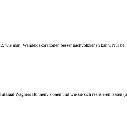
weiß, wie man Wan­del­de­ko­ra­tio­nen bes­ser nach­voll­zie­hen kann. Nur be
­saal Wag­ners Büh­nen­vi­sio­nen und wie sie sich rea­li­sie­ren las­sen (oder