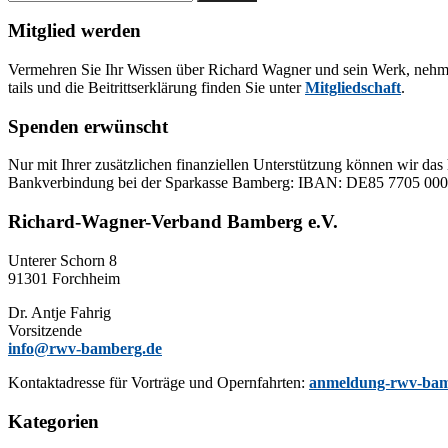
nach:
Mitglied werden
Ver­meh­ren Sie Ihr Wis­sen über Ri­chard Wag­ner und sein Werk, neh­men Sie
tails und die Bei­tritts­er­klä­rung fin­den Sie un­ter
Mit­glied­schaft
.
Spenden erwünscht
Nur mit Ih­rer zu­sätz­li­chen fi­nan­zi­el­len Un­ter­stüt­zung kön­nen wir das 
Bank­ver­bin­dung bei der Spar­kas­se Bam­berg: IBAN: DE85 77
Richard-Wagner-Verband Bamberg e.V.
Un­te­rer Schorn 8
91301 Forchheim
Dr. Ant­je Fahrig
Vorsitzende
info@rwv-bamberg.de
Kon­takt­adres­se für Vor­trä­ge und Opern­fahr­ten:
anmeldung-rwv-bam
Kategorien