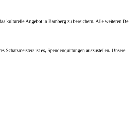
s kul­tu­rel­le An­ge­bot in Bam­berg zu be­rei­chern. Alle wei­te­ren De­
res Schatz­meis­ters ist es, Spen­den­quit­tun­gen aus­zu­stel­len. Un­se­re