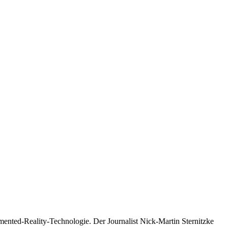
-Re­a­­li­­ty-Tech­­no­­lo­­gie. Der Jour­na­list Nick-Mar­­tin Ster­nitz­ke