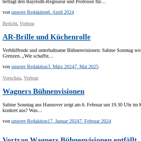
be­fragt den Bay­­reuth-Re­­gis­­seur und Pro­fes­sor für…
von
unserer Redaktion
6. April 2024
Bericht
,
Vortrag
AR-Brille und Küchenrolle
Ver­blüf­fen­de und un­ter­halt­sa­me Büh­nen­vi­sio­nen: Sa­bi­ne Sonn­tag 
Gren­zen. „Wie schaffst…
von
unserer Redaktion
3. März 2024
7. Mai 2025
Vorschau
,
Vortrag
Wagners Bühnenvisionen
Sa­bi­ne Sonn­tag aus Han­no­ver zeigt am 6. Fe­bru­ar um 19.30 Uhr im Ku­fa
kon­kret aus? Was…
von
unserer Redaktion
17. Januar 2024
7. Februar 2024
Vortrag Wagners Bühnenvisionen entfällt