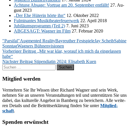
Ach­tung Ab­sa­ge: Vor­trag am 20. Sep­tem­ber ent­fällt!
27. Au­
gust 2023
„Der Ehe Hü­te­rin hör­te ihn“
12. Ok­to­ber 2022
Ful­mi­nan­tes Mu­sik­thea­ter­feu­er­werk
22. April 2018
Ju­bi­lä­ums­pro­gramm (Teil 2)
7. Juni 2023
AB­GE­SAGT: Wag­ner im Film
27. Fe­bru­ar 2020
"Parsifal"
Augmented Reality
Bayreuther Festspiele
Jay Scheib
Sabine
Sonntag
Wagners Bühnenvisionen
Beitragsnavigation
Vorheriger Beitrag
„Mir war klar, worauf ich mich da eingelassen
habe“
Nächster Beitrag
Stipendiatin 2024: Elisabeth Kuen
Suchen
nach:
Mitglied werden
Ver­meh­ren Sie Ihr Wis­sen über Ri­chard Wag­ner und sein Werk,
neh­men Sie an un­se­ren Ver­an­stal­tun­gen teil und un­ter­stüt­zen Sie uns
da­bei, das kul­tu­rel­le An­ge­bot in Bam­berg zu be­rei­chern. Alle wei­te­
ren De­tails und die Bei­tritts­er­klä­rung fin­den Sie un­ter
Mit­glied­
schaft
.
Spenden erwünscht