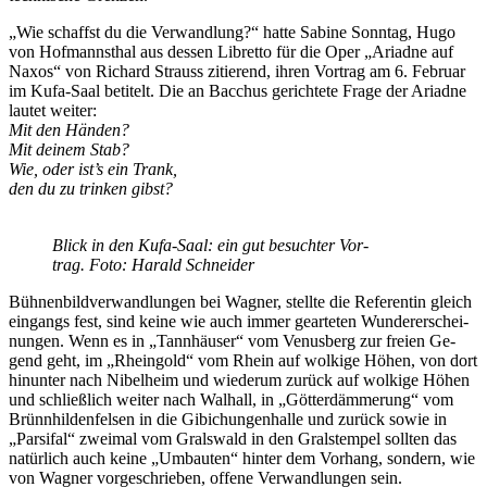
„Wie schaffst du die Ver­wand­lung?“ hat­te Sa­bi­ne Sonn­tag, Hugo
von Hof­manns­thal aus des­sen Li­bret­to für die Oper „Ari­ad­ne auf
Na­xos“ von Ri­chard Strauss zi­tie­rend, ih­ren Vor­trag am 6. Fe­bru­ar
im Kufa-Saal be­ti­telt. Die an Bac­chus ge­rich­te­te Fra­ge der Ari­ad­ne
lau­tet weiter:
Mit den Händen?
Mit dei­nem Stab?
Wie, oder ist’s ein Trank,
den du zu trin­ken gibst?
Blick in den Kufa-Saal: ein gut be­such­ter Vor­
trag. Foto: Ha­rald Schneider
Büh­nen­bild­ver­wand­lun­gen bei Wag­ner, stell­te die Re­fe­ren­tin gleich
ein­gangs fest, sind kei­ne wie auch im­mer ge­ar­te­ten Wun­der­erschei­
nun­gen. Wenn es in „Tann­häu­ser“ vom Ve­nus­berg zur frei­en Ge­
gend geht, im „Rhein­gold“ vom Rhein auf wol­ki­ge Hö­hen, von dort
hin­un­ter nach Ni­bel­heim und wie­der­um zu­rück auf wol­ki­ge Hö­hen
und schließ­lich wei­ter nach Wal­hall, in „Göt­ter­däm­me­rung“ vom
Brünn­hil­den­fel­sen in die Gi­bi­chun­gen­hal­le und zu­rück so­wie in
„Par­si­fal“ zwei­mal vom Grals­wald in den Grals­tem­pel soll­ten das
na­tür­lich auch kei­ne „Um­bau­ten“ hin­ter dem Vor­hang, son­dern, wie
von Wag­ner vor­ge­schrie­ben, of­fe­ne Ver­wand­lun­gen sein.