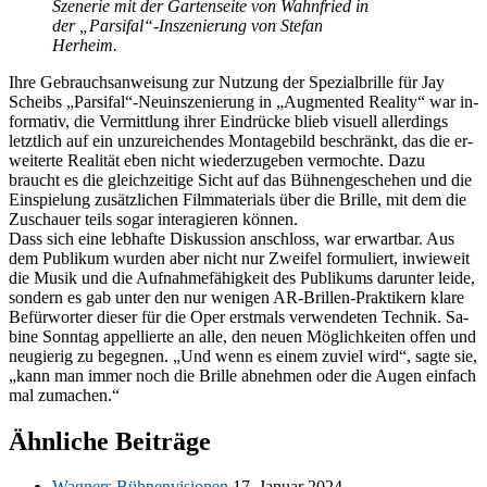
Sze­ne­rie mit der Gar­ten­sei­te von Wahn­fried in
der „Parsifal“-Inszenierung von Ste­fan
Herheim.
Ihre Ge­brauchs­an­wei­sung zur Nut­zung der Spe­zi­al­bril­le für Jay
Scheibs „Parsifal“-Neuinszenierung in „Aug­men­ted Rea­li­ty“ war in­
for­ma­tiv, die Ver­mitt­lung ih­rer Ein­drü­cke blieb vi­su­ell al­ler­dings
letzt­lich auf ein un­zu­rei­chen­des Mon­ta­ge­bild be­schränkt, das die er­
wei­ter­te Rea­li­tät eben nicht wie­der­zu­ge­ben ver­moch­te. Dazu
braucht es die gleich­zei­ti­ge Sicht auf das Büh­nen­ge­sche­hen und die
Ein­spie­lung zu­sätz­li­chen Film­ma­te­ri­als über die Bril­le, mit dem die
Zu­schau­er teils so­gar in­ter­agie­ren können.
Dass sich eine leb­haf­te Dis­kus­si­on an­schloss, war er­wart­bar. Aus
dem Pu­bli­kum wur­den aber nicht nur Zwei­fel for­mu­liert, in­wie­weit
die Mu­sik und die Auf­nah­me­fä­hig­keit des Pu­bli­kums dar­un­ter lei­de,
son­dern es gab un­ter den nur we­ni­gen AR-Bril­len-Prak­ti­kern kla­re
Be­für­wor­ter die­ser für die Oper erst­mals ver­wen­de­ten Tech­nik. Sa­
bi­ne Sonn­tag ap­pel­lier­te an alle, den neu­en Mög­lich­kei­ten of­fen und
neu­gie­rig zu be­geg­nen. „Und wenn es ei­nem zu­viel wird“, sag­te sie,
„kann man im­mer noch die Bril­le ab­neh­men oder die Au­gen ein­fach
mal zumachen.“
Ähnliche Beiträge
Wag­ners Büh­nen­vi­sio­nen
17. Ja­nu­ar 2024