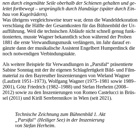
nen durch ein­ge­näh­te Sei­le ober­halb der Schie­nen ge­hal­ten und ge­
lei­tet fort­be­wegt – ur­sprüng­lich durch Hand­zü­ge (spä­ter durch Ein­
bau von Kugelrädern).
Was üb­ri­gens ver­gleichs­wei­se teu­er war, denn die Wan­del­de­ko­ra­ti­on
ver­schlang die Hälf­te der Ge­samt­kos­ten für das Büh­nen­bild der Ur­
auf­füh­rung. Weil die tech­ni­schen Ab­läu­fe nicht schnell ge­nug funk­
tio­nier­ten, muss­te Wag­ner be­kannt­lich schon wäh­rend der Pro­ben
1881 die ers­te Ver­wand­lungs­mu­sik ver­län­gern, im Jahr dar­auf er­
gänz­te dann der mu­si­ka­li­sche As­sis­tent En­gel­bert Hum­per­dinck die
noch not­wen­di­gen Verbindungstakte.
Als wei­te­re Bei­spie­le für Ver­wand­lun­gen in „Par­si­fal“ prä­sen­tier­te
Sa­bi­ne Sonn­tag mit der ihr ei­ge­nen Schlag­fer­tig­keit Bild- und Film­
ma­te­ri­al zu den Bay­reu­ther In­sze­nie­run­gen von Wie­land Wag­ner
(Lauf­zeit 1951–1973), Wolf­gang Wag­ner (1975–1981 so­wie 1989–
2001), Götz Fried­rich (1982–1988) und Ste­fan Her­heim (2008–
2012) so­wie zu den In­sze­nie­run­gen von Ro­meo Cas­te­luc­ci in Brüs­
sel (2011) und Ki­rill Ser­ebren­ni­kov in Wien (seit 2021).
Tech­ni­sche Zeich­nung zum Büh­nen­bild 1. Akt
„Par­si­fal“ (Hei­li­ger See) in der In­sze­nie­rung
von Ste­fan Herheim.