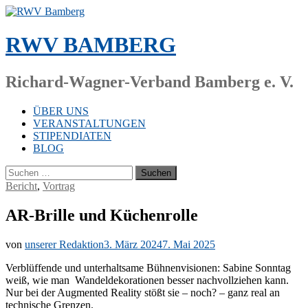
Zum
Inhalt
springen
RWV BAMBERG
Richard-Wagner-Verband Bamberg e. V.
ÜBER UNS
VERANSTALTUNGEN
STIPENDIATEN
BLOG
Suchen
nach:
Bericht
,
Vortrag
AR-Brille und Küchenrolle
von
unserer Redaktion
3. März 2024
7. Mai 2025
Ver­blüf­fen­de und un­ter­halt­sa­me Büh­nen­vi­sio­nen: Sa­bi­ne Sonn­tag
weiß, wie man Wan­del­de­ko­ra­tio­nen bes­ser nach­voll­zie­hen kann.
Nur bei der Aug­men­ted Rea­li­ty stößt sie – noch? – ganz real an
tech­ni­sche Grenzen.