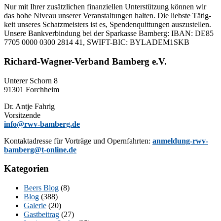
Nur mit Ih­rer zu­sätz­li­chen fi­nan­zi­el­len Un­ter­stüt­zung kön­nen wir
das hohe Ni­veau un­se­rer Ver­an­stal­tun­gen hal­ten. Die liebs­te Tä­tig­
keit un­se­res Schatz­meis­ters ist es, Spen­den­quit­tun­gen aus­zu­stel­len.
Un­se­re Bank­ver­bin­dung bei der Spar­kas­se Bam­berg: IBAN: DE85
7705 0000 0300 2814 41, SWIFT-BIC: BYLADEM1SKB
Richard-Wagner-Verband Bamberg e.V.
Un­te­rer Schorn 8
91301 Forchheim
Dr. Ant­je Fahrig
Vorsitzende
info@rwv-bamberg.de
Kon­takt­adres­se für Vor­trä­ge und Opern­fahr­ten:
anmeldung-rwv-
bamberg@t-online.de
Kategorien
Beers Blog
(8)
Blog
(388)
Galerie
(20)
Gastbeitrag
(27)