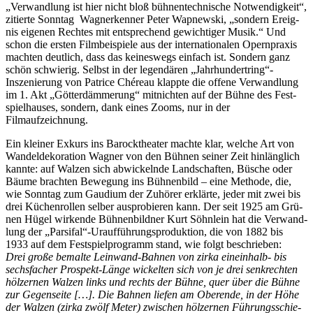
„Ver­wand­lung ist hier nicht bloß büh­nen­tech­ni­sche Not­wen­dig­keit“,
zi­tier­te Sonn­tag Wag­ner­ken­ner Pe­ter Wapnew­s­ki, „son­dern Er­eig­
nis ei­ge­nen Rech­tes mit ent­spre­chend ge­wich­ti­ger Mu­sik.“ Und
schon die ers­ten Film­bei­spie­le aus der in­ter­na­tio­na­len Opern­pra­xis
mach­ten deut­lich, dass das kei­nes­wegs ein­fach ist. Son­dern ganz
schön schwie­rig. Selbst in der le­gen­dä­ren „Jahrhundertring“-
Inszenierung von Pa­tri­ce Ché­reau klapp­te die of­fe­ne Ver­wand­lung
im 1. Akt „Göt­ter­däm­me­rung“ mit­nich­ten auf der Büh­ne des Fest­
spiel­hau­ses, son­dern, dank ei­nes Zooms, nur in der
Filmaufzeichnung.
Ein klei­ner Ex­kurs ins Ba­rock­thea­ter mach­te klar, wel­che Art von
Wan­del­de­ko­ra­ti­on Wag­ner von den Büh­nen sei­ner Zeit hin­läng­lich
kann­te: auf Wal­zen sich ab­wi­ckeln­de Land­schaf­ten, Bü­sche oder
Bäu­me brach­ten Be­we­gung ins Büh­nen­bild – eine Me­tho­de, die,
wie Sonn­tag zum Gau­di­um der Zu­hö­rer er­klär­te, je­der mit zwei bis
drei Kü­chen­rol­len sel­ber aus­pro­bie­ren kann. Der seit 1925 am Grü­
nen Hü­gel wir­ken­de Büh­nen­bild­ner Kurt Söhn­lein hat die Ver­wand­
lung der „Parsifal“-Uraufführungsproduktion, die von 1882 bis
1933 auf dem Fest­spiel­pro­gramm stand, wie folgt beschrieben:
Drei gro­ße be­mal­te Lein­wand-Bah­nen von zir­ka ein­ein­halb- bis
sechs­fa­cher Pro­spekt-Län­ge wi­ckel­ten sich von je drei senk­rech­ten
höl­zer­nen Wal­zen links und rechts der Büh­ne, quer über die Büh­ne
zur Ge­gen­sei­te […]. Die Bah­nen lie­fen am Ober­en­de, in der Höhe
der Wal­zen (zir­ka zwölf Me­ter) zwi­schen höl­zer­nen Füh­rungs­schie­