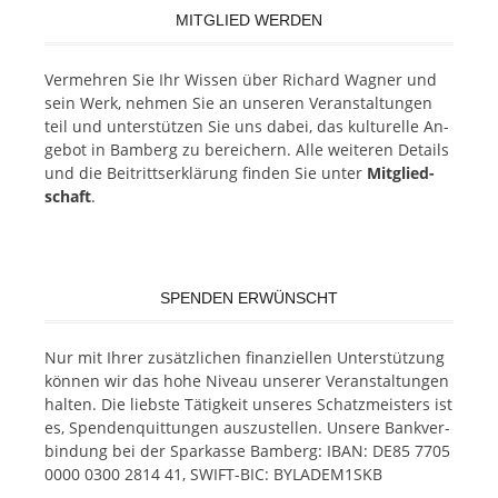
MITGLIED WERDEN
Ver­meh­ren Sie Ihr Wis­sen über Ri­chard Wag­ner und
sein Werk, neh­men Sie an un­se­ren Ver­an­stal­tun­gen
teil und un­ter­stüt­zen Sie uns da­bei, das kul­tu­rel­le An­
ge­bot in Bam­berg zu be­rei­chern. Alle wei­te­ren De­tails
und die Bei­tritts­er­klä­rung fin­den Sie un­ter
Mit­glied­
schaft
.
SPENDEN ERWÜNSCHT
Nur mit Ih­rer zu­sätz­li­chen fi­nan­zi­el­len Un­ter­stüt­zung
kön­nen wir das hohe Ni­veau un­se­rer Ver­an­stal­tun­gen
hal­ten. Die liebs­te Tä­tig­keit un­se­res Schatz­meis­ters ist
es, Spen­den­quit­tun­gen aus­zu­stel­len. Un­se­re Bank­ver­
bin­dung bei der Spar­kas­se Bam­berg: IBAN: DE85 7705
0000 0300 2814 41, SWIFT-BIC: BYLADEM1SKB