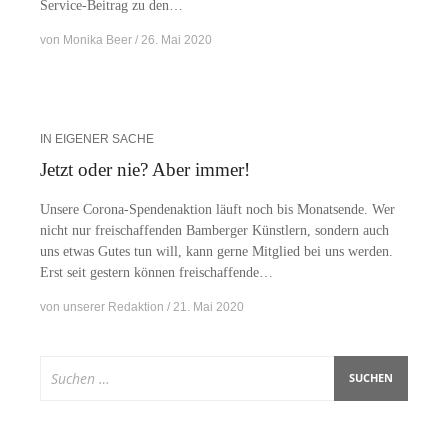
Ser­­vice-Bei­­trag zu den…
von
Monika Beer
26. Mai 2020
IN EIGENER SACHE
Jetzt oder nie? Aber immer!
Un­se­re Co­ro­­na-Spen­­den­ak­­ti­on läuft noch bis Mo­nats­en­de. Wer
nicht nur frei­schaf­fen­den Bam­ber­ger Künst­lern, son­dern auch
uns et­was Gu­tes tun will, kann ger­ne Mit­glied bei uns wer­den.
Erst seit ges­tern kön­nen freischaffende…
von
unserer Redaktion
21. Mai 2020
Suchen
nach: