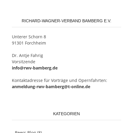
RICHARD-WAGNER-VERBAND BAMBERG E.V.
Un­te­rer Schorn 8
91301 Forchheim
Dr. Ant­je Fahrig
Vorsitzende
info@rwv-bamberg.de
Kon­takt­adres­se für Vor­trä­ge und Opern­fahr­ten:
anmeldung-rwv-bamberg@t-online.de
KATEGORIEN
Beers Blog
(8)