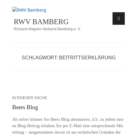
Zum
Inhalt
RWV BAMBERG
springen
Richard-Wagner-Verband Bamberg e. V.
SCHLAGWORT:
BEITRITTSERKLÄRUNG
IN EIGENER SACHE
Beers Blog
Ab so­fort kön­nen Sie Beers Blog abon­nie­ren, d.h. zu je­dem neu­
en Blog-Bei­­trag er­hal­ten Sie per E-Mail eine ent­spre­chen­de Mit­
tei­lung – aus­ge­nom­men da­von ist aus tech­ni­schen Grün­den der