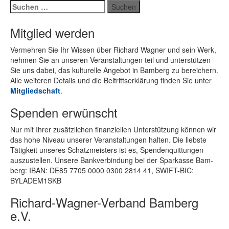
Suchen
nach:
Mitglied werden
Ver­meh­ren Sie Ihr Wis­sen über Ri­chard Wag­ner und sein Werk,
neh­men Sie an un­se­ren Ver­an­stal­tun­gen teil und un­ter­stüt­zen
Sie uns da­bei, das kul­tu­rel­le An­ge­bot in Bam­berg zu be­rei­chern.
Alle wei­te­ren De­tails und die Bei­tritts­er­klä­rung fin­den Sie un­ter
Mit­glied­schaft
.
Spenden erwünscht
Nur mit Ih­rer zu­sätz­li­chen fi­nan­zi­el­len Un­ter­stüt­zung kön­nen wir
das hohe Ni­veau un­se­rer Ver­an­stal­tun­gen hal­ten. Die liebs­te
Tä­tig­keit un­se­res Schatz­meis­ters ist es, Spen­den­quit­tun­gen
aus­zu­stel­len. Un­se­re Bank­ver­bin­dung bei der Spar­kas­se Bam­
berg: IBAN: DE85 7705 0000 0300 2814 41, SWIFT-BIC:
BYLADEM1SKB
Richard-Wagner-Verband Bamberg
e.V.