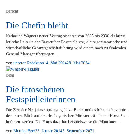
Bericht
Die Chefin bleibt
Ka­tha­ri­na Wag­ners neu­er Ver­trag sieht sie von 2025 bis 2030 als künst­
le­ri­sche Lei­te­rin der Bay­reu­ther Fest­spie­le vor, die or­ga­ni­sa­to­ri­sche und
wirt­schaft­li­che Ge­samt­ge­schäfts­füh­rung wird ei­nem noch zu fin­den­den
Ge­ne­ral Ma­na­ger übertragen.…
von
unserer Redaktion
14. Mai 2024
28. Mai 2024
Blog
Die fotoscheuen
Festspielleiterinnen
Die Zeit der Neu­jahrs­emp­fän­ge geht zu Ende, und es lohnt sich, zu­min­
dest ei­nen Blick auf den des baye­ri­schen Mi­nis­ter­prä­si­den­ten Horst See­
ho­fer zu wer­fen. Die Fo­tos dazu hat bei­spiels­wei­se die Münchner…
von
Monika Beer
23. Januar 2014
3. September 2021