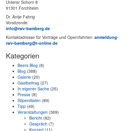
Un­te­rer Schorn 8
91301 Forchheim
Dr. Ant­je Fahrig
Vorsitzende
info@rwv-bamberg.de
Kon­takt­adres­se für Vor­trä­ge und Opern­fahr­ten:
anmeldung-
rwv-bamberg@t-online.de
Kategorien
Beers Blog
(8)
Blog
(388)
Galerie
(20)
Gastbeitrag
(27)
In eigener Sache
(25)
Presse
(8)
Stipendiaten
(89)
Tipp
(49)
Veranstaltungen
(369)
Bericht
(82)
Gespräch
(7)
Konzert
(11)