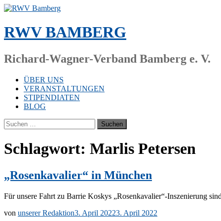
Zum
Inhalt
springen
RWV BAMBERG
Richard-Wagner-Verband Bamberg e. V.
ÜBER UNS
VERANSTALTUNGEN
STIPENDIATEN
BLOG
Suchen
nach:
Schlagwort:
Marlis Petersen
„Rosenkavalier“ in München
Für un­se­re Fahrt zu Bar­rie Kos­kys „Rosenkavalier“-Inszenierung sind ak
von
unserer Redaktion
3. April 2022
3. April 2022