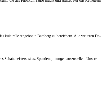
enierung, die das Pu­bli­kum rat­los macht und spal­tet. Für das Re­gie­team
s kul­tu­rel­le An­ge­bot in Bam­berg zu be­rei­chern. Alle wei­te­ren De­
res Schatz­meis­ters ist es, Spen­den­quit­tun­gen aus­zu­stel­len. Un­se­re