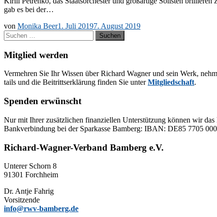
Ki­rill Pe­tren­ko, das Staats­or­ches­ter und groß­ar­ti­ge So­lis­ten bril­
gab es bei der…
von
Monika Beer
1. Juli 2019
7. August 2019
Suchen
nach:
Mitglied werden
Ver­meh­ren Sie Ihr Wis­sen über Ri­chard Wag­ner und sein Werk, neh­men Sie
tails und die Bei­tritts­er­klä­rung fin­den Sie un­ter
Mit­glied­schaft
.
Spenden erwünscht
Nur mit Ih­rer zu­sätz­li­chen fi­nan­zi­el­len Un­ter­stüt­zung kön­nen wir das 
Bank­ver­bin­dung bei der Spar­kas­se Bam­berg: IBAN: DE85 77
Richard-Wagner-Verband Bamberg e.V.
Un­te­rer Schorn 8
91301 Forchheim
Dr. Ant­je Fahrig
Vorsitzende
info@rwv-bamberg.de