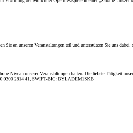
lie­ren zur Er­öff­nung der Münch­ner Opern­fest­spie­le in ei­ner „Salome“-Insz
 an un­se­ren Ver­an­stal­tun­gen teil und un­ter­stüt­zen Sie uns da­bei, da
hohe Ni­veau un­se­rer Ver­an­stal­tun­gen hal­ten. Die liebs­te Tä­tig­keit un­se­
05 0000 0300 2814 41, SWIFT-BIC: BYLADEM1SKB