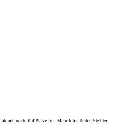
­tu­ell noch fünf Plät­ze frei. Mehr In­fos fin­den Sie hier.