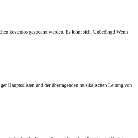
chen kos­ten­los ge­streamt wer­den. Es lohnt sich. Un­be­dingt! Wenn
er Haupt­so­lis­ten und der über­ra­gen­den mu­si­ka­li­schen Lei­tung von