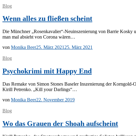
Blog
Wenn alles zu fließen scheint
Die Münch­ner „Rosenkavalier“-Neuinszenierung von Bar­rie Kos­ky un­ter 
man mal ab­sieht von Co­ro­na wären…
von
Monika Beer
25. März 2021
25. März 2021
Blog
Psychokrimi mit Happy End
Das Re­make von Si­mon Stones Ba­se­ler In­sze­nie­rung der Korn­­gold-Oper
Ki­rill Pe­tren­ko. „Kill your Darlings“…
von
Monika Beer
22. November 2019
Blog
Wo das Grauen der Shoah aufscheint