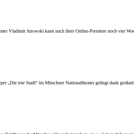
Vla­di­mir Ju­row­ski kann nach ih­rer On­­li­ne-Pre­­mie­­re noch vier Wo­
 „Die tote Stadt“ im Münch­ner Na­tio­nal­thea­ter ge­lingt dank groß­ar­ti­g