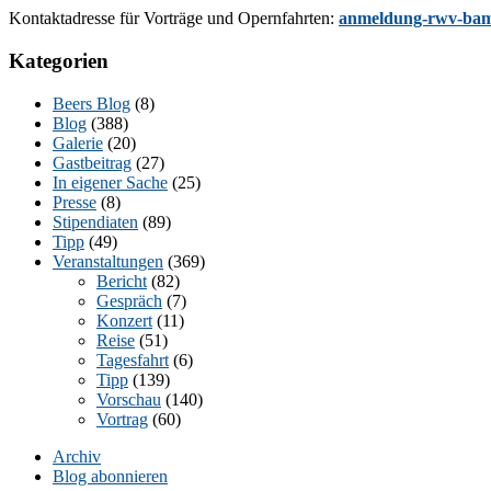
Kon­takt­adres­se für Vor­trä­ge und Opern­fahr­ten:
anmeldung-rwv-bam
Kategorien
Beers Blog
(8)
Blog
(388)
Galerie
(20)
Gastbeitrag
(27)
In eigener Sache
(25)
Presse
(8)
Stipendiaten
(89)
Tipp
(49)
Veranstaltungen
(369)
Bericht
(82)
Gespräch
(7)
Konzert
(11)
Reise
(51)
Tagesfahrt
(6)
Tipp
(139)
Vorschau
(140)
Vortrag
(60)
Archiv
Blog abonnieren