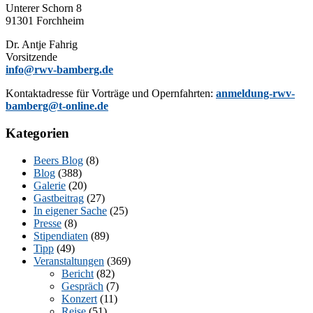
Un­te­rer Schorn 8
91301 Forchheim
Dr. Ant­je Fahrig
Vorsitzende
info@rwv-bamberg.de
Kon­takt­adres­se für Vor­trä­ge und Opern­fahr­ten:
anmeldung-rwv-
bamberg@t-online.de
Kategorien
Beers Blog
(8)
Blog
(388)
Galerie
(20)
Gastbeitrag
(27)
In eigener Sache
(25)
Presse
(8)
Stipendiaten
(89)
Tipp
(49)
Veranstaltungen
(369)
Bericht
(82)
Gespräch
(7)
Konzert
(11)
Reise
(51)