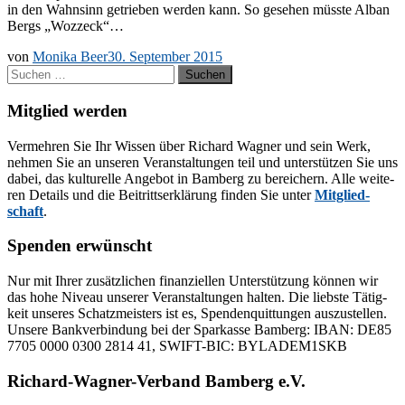
in den Wahn­sinn ge­trie­ben wer­den kann. So ge­se­hen müss­te Al­ban
Bergs „Woz­zeck“…
von
Monika Beer
30. September 2015
Suchen
nach:
Mitglied werden
Ver­meh­ren Sie Ihr Wis­sen über Ri­chard Wag­ner und sein Werk,
neh­men Sie an un­se­ren Ver­an­stal­tun­gen teil und un­ter­stüt­zen Sie uns
da­bei, das kul­tu­rel­le An­ge­bot in Bam­berg zu be­rei­chern. Alle wei­te­
ren De­tails und die Bei­tritts­er­klä­rung fin­den Sie un­ter
Mit­glied­
schaft
.
Spenden erwünscht
Nur mit Ih­rer zu­sätz­li­chen fi­nan­zi­el­len Un­ter­stüt­zung kön­nen wir
das hohe Ni­veau un­se­rer Ver­an­stal­tun­gen hal­ten. Die liebs­te Tä­tig­
keit un­se­res Schatz­meis­ters ist es, Spen­den­quit­tun­gen aus­zu­stel­len.
Un­se­re Bank­ver­bin­dung bei der Spar­kas­se Bam­berg: IBAN: DE85
7705 0000 0300 2814 41, SWIFT-BIC: BYLADEM1SKB
Richard-Wagner-Verband Bamberg e.V.