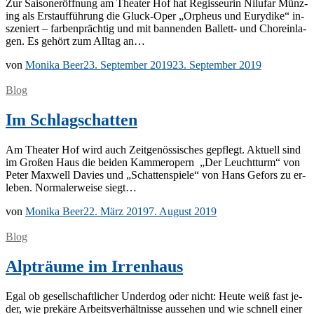
Zur Sai­son­er­öff­nung am Thea­ter Hof hat Re­gis­seu­rin Nilufar Münz­
ing als Erst­auf­füh­rung die Gluck-Oper „Or­pheus und Eu­ry­di­ke“ in­
sze­niert – far­ben­präch­tig und mit ban­nen­den Bal­­lett- und Chor­ein­la­
gen. Es ge­hört zum All­tag an…
von
Monika Beer
23. September 2019
23. September 2019
Blog
Im Schlagschatten
Am Thea­ter Hof wird auch Zeit­ge­nös­si­sches ge­pflegt. Ak­tu­ell sind
im Gro­ßen Haus die bei­den Kam­mer­opern „Der Leucht­turm“ von
Pe­ter Max­well Da­vies und „Schat­ten­spie­le“ von Hans Ge­fors zu er­
le­ben. Nor­ma­ler­wei­se siegt…
von
Monika Beer
22. März 2019
7. August 2019
Blog
Alpträume im Irrenhaus
Egal ob ge­sell­schaft­li­cher Un­der­dog oder nicht: Heu­te weiß fast je­
der, wie pre­kä­re Ar­beits­ver­hält­nis­se aus­se­hen und wie schnell ei­ner