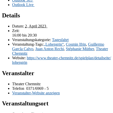
Out­look 365
Out­look Live
Details
Da­tum:
2. April 2023
Zeit:
16:00 bis 20:30
Ver­an­stal­tungs­ka­te­go­rie:
Ta­ges­fahrt
Ver­an­stal­tung-Tags:
„Lo­hen­grin“
,
Cos­min If­rin
,
Guil­ler­mo
Gar­cía Cal­vo
,
Juan An­ton Rechi
,
Sté­pha­nie Müt­her
,
Thea­ter
Chemnitz
Web­site:
https://​www​.thea​ter​-chem​nitz​.de/​s​p​i​e​l​p​l​a​n​/​d​e​t​a​i​l​s​e​i​t​e​/​
l​o​h​e​n​g​rin
Veranstalter
Thea­ter Chemnitz
Telefon
0371/6969 - 5
Ver­an­stal­ter-Web­site anzeigen
Veranstaltungsort