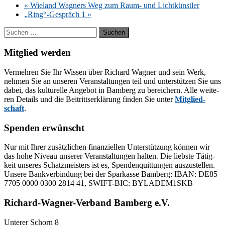
«
Wie­land Wag­ners Weg zum Raum- und Lichtkünstler
„Ring“-Gespräch 1
»
Suchen
nach:
Mitglied werden
Ver­meh­ren Sie Ihr Wis­sen über Ri­chard Wag­ner und sein Werk,
neh­men Sie an un­se­ren Ver­an­stal­tun­gen teil und un­ter­stüt­zen Sie uns
da­bei, das kul­tu­rel­le An­ge­bot in Bam­berg zu be­rei­chern. Alle wei­te­
ren De­tails und die Bei­tritts­er­klä­rung fin­den Sie un­ter
Mit­glied­
schaft
.
Spenden erwünscht
Nur mit Ih­rer zu­sätz­li­chen fi­nan­zi­el­len Un­ter­stüt­zung kön­nen wir
das hohe Ni­veau un­se­rer Ver­an­stal­tun­gen hal­ten. Die liebs­te Tä­tig­
keit un­se­res Schatz­meis­ters ist es, Spen­den­quit­tun­gen aus­zu­stel­len.
Un­se­re Bank­ver­bin­dung bei der Spar­kas­se Bam­berg: IBAN: DE85
7705 0000 0300 2814 41, SWIFT-BIC: BYLADEM1SKB
Richard-Wagner-Verband Bamberg e.V.
Un­te­rer Schorn 8