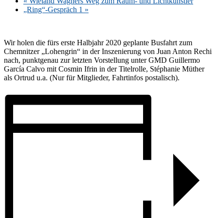
«
Wie­land Wag­ners Weg zum Raum- und Lichtkünstler
„Ring“-Gespräch 1
»
Wir ho­len die fürs ers­te Halb­jahr 2020 ge­plan­te Bus­fahrt zum
Chem­nit­zer „Lo­hen­grin“ in der In­sze­nie­rung von Juan An­ton Rechi
nach, punkt­ge­nau zur letz­ten Vor­stel­lung un­ter GMD Guil­ler­mo
Gar­cía Cal­vo mit Cos­min If­rin in der Ti­tel­rol­le, Sté­pha­nie Müt­her
als Or­trud u.a. (Nur für Mit­glie­der, Fahrt­in­fos postalisch).