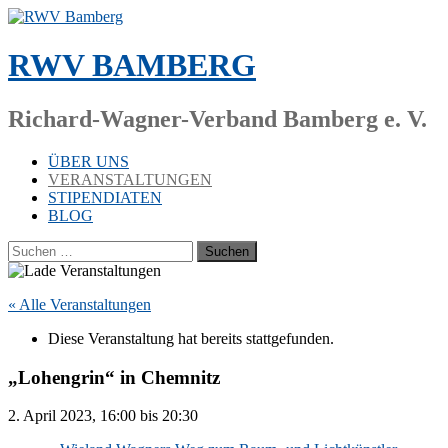
Zum
Inhalt
springen
RWV BAMBERG
Richard-Wagner-Verband Bamberg e. V.
ÜBER UNS
VERANSTALTUNGEN
STIPENDIATEN
BLOG
Suchen
nach:
« Alle Veranstaltungen
Die­se Ver­an­stal­tung hat be­reits stattgefunden.
„Lohengrin“ in Chemnitz
2. April 2023, 16:00
bis
20:30