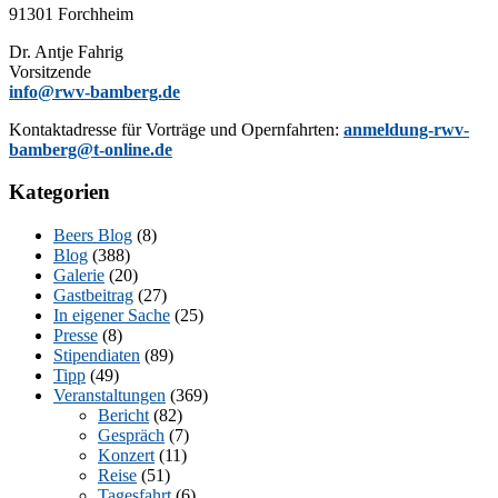
91301 Forchheim
Dr. Ant­je Fahrig
Vorsitzende
info@rwv-bamberg.de
Kon­takt­adres­se für Vor­trä­ge und Opern­fahr­ten:
anmeldung-rwv-
bamberg@t-online.de
Kategorien
Beers Blog
(8)
Blog
(388)
Galerie
(20)
Gastbeitrag
(27)
In eigener Sache
(25)
Presse
(8)
Stipendiaten
(89)
Tipp
(49)
Veranstaltungen
(369)
Bericht
(82)
Gespräch
(7)
Konzert
(11)
Reise
(51)
Tagesfahrt
(6)