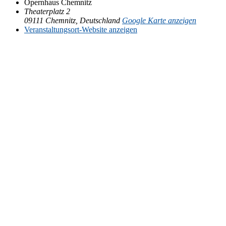
Opern­haus Chemnitz
Thea­ter­platz 2
09111 Chem­nitz
,
Deutsch­land
Goog­le Kar­te anzeigen
Ver­an­stal­tungs­ort-Web­site an­zei­gen