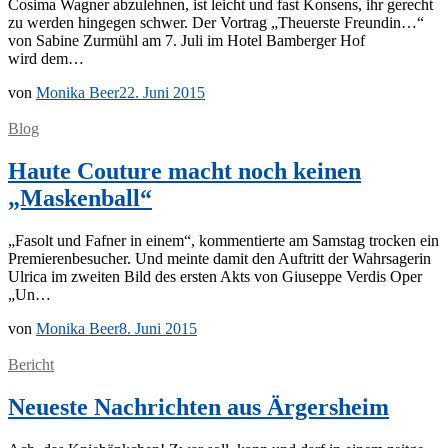
Co­si­ma Wag­ner ab­zu­leh­nen, ist leicht und fast Kon­sens, ihr ge­recht
zu wer­den hin­ge­gen schwer. Der Vor­trag „Theu­ers­te Freun­din…“
von Sa­bi­ne Zur­mühl am 7. Juli im Ho­tel Bam­ber­ger Hof
wird dem…
von
Monika Beer
22. Juni 2015
Blog
Haute Couture macht noch keinen
„Maskenball“
„Fa­solt und Faf­ner in ei­nem“, kom­men­tier­te am Sams­tag tro­cken ein
Pre­mie­ren­be­su­cher. Und mein­te da­mit den Auf­tritt der Wahr­sa­ge­rin
Ul­ri­ca im zwei­ten Bild des ers­ten Akts von Giu­sep­pe Ver­dis Oper
„Un…
von
Monika Beer
8. Juni 2015
Bericht
Neueste Nachrichten aus Ärgersheim