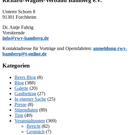
Richard-Wagner-Verband Bamberg e.V.
Un­te­rer Schorn 8
91301 Forchheim
Dr. Ant­je Fahrig
Vorsitzende
info@rwv-bamberg.de
Kon­takt­adres­se für Vor­trä­ge und Opern­fahr­ten:
anmeldung-rwv-
bamberg@t-online.de
Kategorien
Beers Blog
(8)
Blog
(388)
Galerie
(20)
Gastbeitrag
(27)
In eigener Sache
(25)
Presse
(8)
Stipendiaten
(89)
Tipp
(49)
Veranstaltungen
(369)
Bericht
(82)
Gespräch
(7)