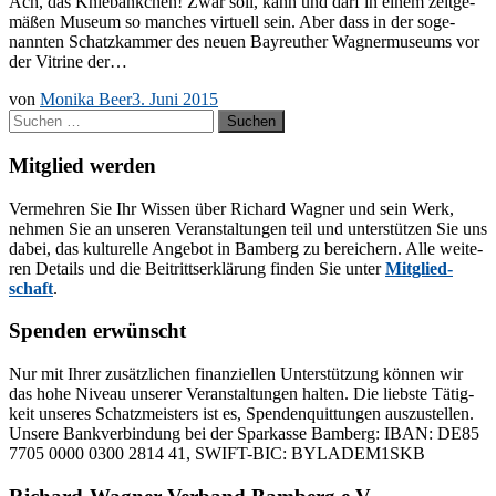
Ach, das Knie­bänk­chen! Zwar soll, kann und darf in ei­nem zeit­ge­
mä­ßen Mu­se­um so man­ches vir­tu­ell sein. Aber dass in der so­ge­
nann­ten Schatz­kam­mer des neu­en Bay­reu­ther Wag­ner­mu­se­ums vor
der Vi­tri­ne der…
von
Monika Beer
3. Juni 2015
Suchen
nach:
Mitglied werden
Ver­meh­ren Sie Ihr Wis­sen über Ri­chard Wag­ner und sein Werk,
neh­men Sie an un­se­ren Ver­an­stal­tun­gen teil und un­ter­stüt­zen Sie uns
da­bei, das kul­tu­rel­le An­ge­bot in Bam­berg zu be­rei­chern. Alle wei­te­
ren De­tails und die Bei­tritts­er­klä­rung fin­den Sie un­ter
Mit­glied­
schaft
.
Spenden erwünscht
Nur mit Ih­rer zu­sätz­li­chen fi­nan­zi­el­len Un­ter­stüt­zung kön­nen wir
das hohe Ni­veau un­se­rer Ver­an­stal­tun­gen hal­ten. Die liebs­te Tä­tig­
keit un­se­res Schatz­meis­ters ist es, Spen­den­quit­tun­gen aus­zu­stel­len.
Un­se­re Bank­ver­bin­dung bei der Spar­kas­se Bam­berg: IBAN: DE85
7705 0000 0300 2814 41, SWIFT-BIC: BYLADEM1SKB