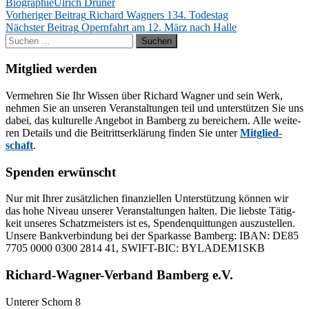
Biographie
Ulrich Drüner
Beitragsnavigation
Vorheriger Beitrag
Richard Wagners 134. Todestag
Nächster Beitrag
Opernfahrt am 12. März nach Halle
Suchen
nach:
Mitglied werden
Ver­meh­ren Sie Ihr Wis­sen über Ri­chard Wag­ner und sein Werk,
neh­men Sie an un­se­ren Ver­an­stal­tun­gen teil und un­ter­stüt­zen Sie uns
da­bei, das kul­tu­rel­le An­ge­bot in Bam­berg zu be­rei­chern. Alle wei­te­
ren De­tails und die Bei­tritts­er­klä­rung fin­den Sie un­ter
Mit­glied­
schaft
.
Spenden erwünscht
Nur mit Ih­rer zu­sätz­li­chen fi­nan­zi­el­len Un­ter­stüt­zung kön­nen wir
das hohe Ni­veau un­se­rer Ver­an­stal­tun­gen hal­ten. Die liebs­te Tä­tig­
keit un­se­res Schatz­meis­ters ist es, Spen­den­quit­tun­gen aus­zu­stel­len.
Un­se­re Bank­ver­bin­dung bei der Spar­kas­se Bam­berg: IBAN: DE85
7705 0000 0300 2814 41, SWIFT-BIC: BYLADEM1SKB
Richard-Wagner-Verband Bamberg e.V.
Un­te­rer Schorn 8