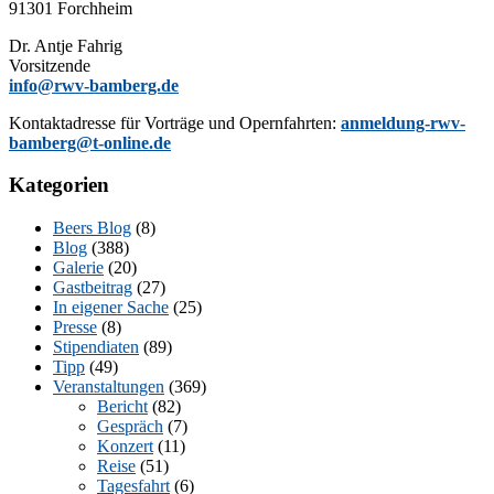
91301 Forchheim
Dr. Ant­je Fahrig
Vorsitzende
info@rwv-bamberg.de
Kon­takt­adres­se für Vor­trä­ge und Opern­fahr­ten:
anmeldung-rwv-
bamberg@t-online.de
Kategorien
Beers Blog
(8)
Blog
(388)
Galerie
(20)
Gastbeitrag
(27)
In eigener Sache
(25)
Presse
(8)
Stipendiaten
(89)
Tipp
(49)
Veranstaltungen
(369)
Bericht
(82)
Gespräch
(7)
Konzert
(11)
Reise
(51)
Tagesfahrt
(6)