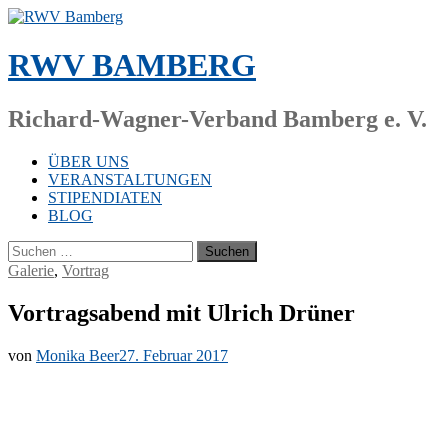
Zum
Inhalt
springen
RWV BAMBERG
Richard-Wagner-Verband Bamberg e. V.
ÜBER UNS
VERANSTALTUNGEN
STIPENDIATEN
BLOG
Suchen
nach:
Galerie
,
Vortrag
Vortragsabend mit Ulrich Drüner
von
Monika Beer
27. Februar 2017