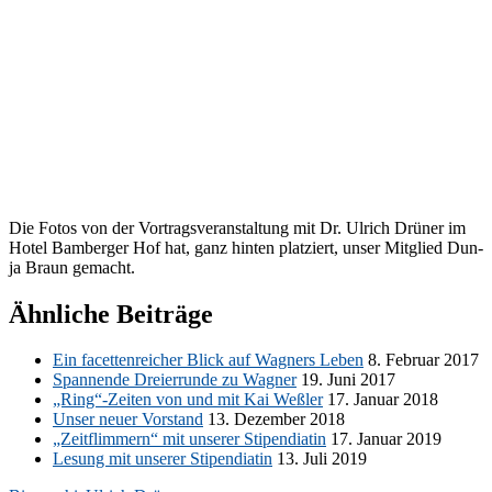
Die Fo­tos von der Vor­trags­ver­an­stal­tung mit Dr. Ul­rich Drü­ner im
Ho­tel Bam­ber­ger Hof hat, ganz hin­ten plat­ziert, un­ser Mit­glied Dun­
ja Braun gemacht.
Ähnliche Beiträge
Ein fa­cet­ten­rei­cher Blick auf Wag­ners Le­ben
8. Fe­bru­ar 2017
Span­nen­de Drei­er­run­de zu Wag­ner
19. Juni 2017
„Ring“-Zeiten von und mit Kai Weß­ler
17. Ja­nu­ar 2018
Un­ser neu­er Vor­stand
13. De­zem­ber 2018
„Zeit­flim­mern“ mit un­se­rer Sti­pen­dia­tin
17. Ja­nu­ar 2019
Le­sung mit un­se­rer Sti­pen­dia­tin
13. Juli 2019