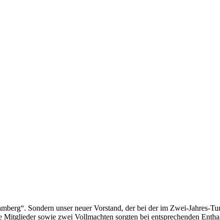
 Bam­berg“. Son­dern un­ser neu­er Vor­stand, der bei der im Zwei-Jah­res-Tu
 Mit­glie­der so­wie zwei Voll­mach­ten sorg­ten bei ent­spre­chen­den Ent­ha