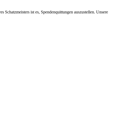
res Schatz­meis­ters ist es, Spen­den­quit­tun­gen aus­zu­stel­len. Un­se­re