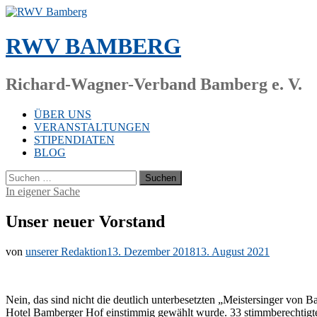
Zum
Inhalt
springen
RWV BAMBERG
Richard-Wagner-Verband Bamberg e. V.
ÜBER UNS
VERANSTALTUNGEN
STIPENDIATEN
BLOG
Suchen
nach:
In eigener Sache
Unser neuer Vorstand
von
unserer Redaktion
13. Dezember 2018
13. August 2021
Nein, das sind nicht die deut­lich un­ter­be­setz­ten „Meis­ter­sin­ger von
Ho­tel Bam­ber­ger Hof ein­stim­mig ge­wählt wur­de. 33 stimm­be­rech­tig­te