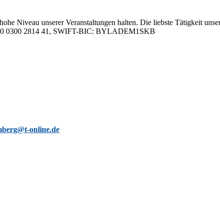
hohe Ni­veau un­se­rer Ver­an­stal­tun­gen hal­ten. Die liebs­te Tä­tig­keit un­se­
05 0000 0300 2814 41, SWIFT-BIC: BYLADEM1SKB
berg@t-online.de