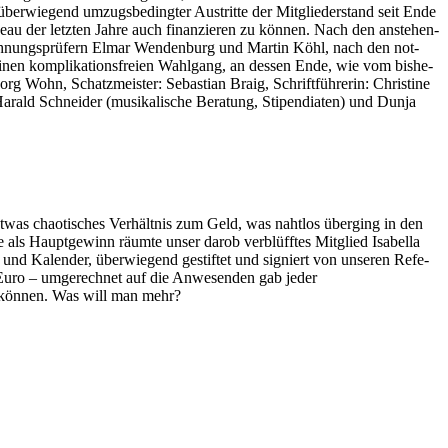
 über­wie­gend um­zugs­be­ding­ter Aus­trit­te der Mit­glie­der­stand seit Ende
u der letz­ten Jah­re auch fi­nan­zie­ren zu kön­nen. Nach den an­ste­hen­
 Rech­nungs­prü­fern El­mar Wen­den­burg und Mar­tin Köhl, nach den not­
­nen kom­pli­ka­ti­ons­frei­en Wahl­gang, an des­sen Ende, wie vom bis­he­
­org Wohn, Schatz­meis­ter: Se­bas­ti­an Braig, Schrift­füh­re­rin: Chris­ti­ne
 Ha­rald Schnei­der (mu­si­ka­li­sche Be­ra­tung, Sti­pen­dia­ten) und Dun­ja
t­was chao­ti­sches Ver­hält­nis zum Geld, was naht­los über­ging in den
te als Haupt­ge­winn räum­te un­ser dar­ob ver­blüff­tes Mit­glied Isa­bel­la
nd Ka­len­der, über­wie­gend ge­stif­tet und si­gniert von un­se­ren Re­fe­
Euro – um­ge­rech­net auf die An­we­sen­den gab je­der
n kön­nen. Was will man mehr?