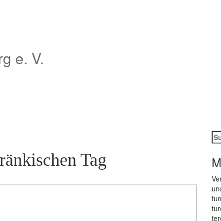
 e. V.
Su
na
ränkischen Tag
M
Ver
und
tun
tu­
te­