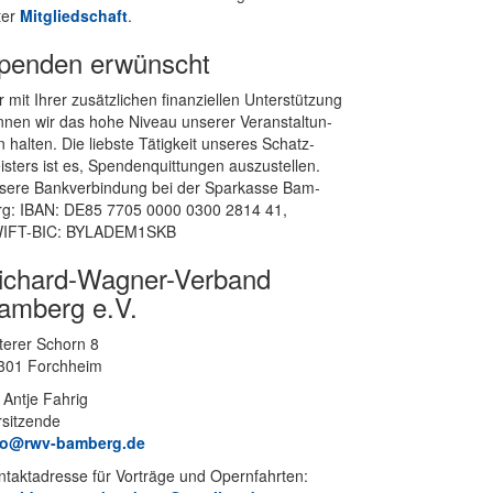
ter
Mit­glied­schaft
.
penden erwünscht
 mit Ih­rer zu­sätz­li­chen fi­nan­zi­el­len Un­ter­stüt­zung
­nen wir das hohe Ni­veau un­se­rer Ver­an­stal­tun­
 hal­ten. Die liebs­te Tä­tig­keit un­se­res Schatz­
s­ters ist es, Spen­den­quit­tun­gen aus­zu­stel­len.
se­re Bank­ver­bin­dung bei der Spar­kas­se Bam­
rg: IBAN: DE85 7705 0000 0300 2814 41,
IFT-BIC: BYLADEM1SKB
ichard-Wagner-Verband
amberg e.V.
te­rer Schorn 8
301 Forchheim
 Ant­je Fahrig
rsitzende
fo@rwv-bamberg.de
­takt­adres­se für Vor­trä­ge und Opern­fahr­ten: