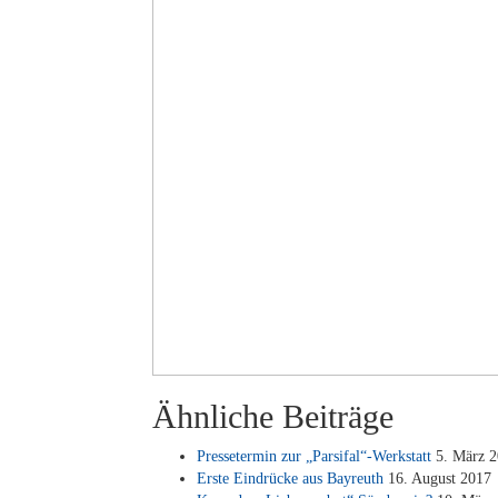
Ähnliche Beiträge
Pres­se­ter­min zur „Parsifal“-Werkstatt
5. März 2
Ers­te Ein­drü­cke aus Bay­reuth
16. Au­gust 2017