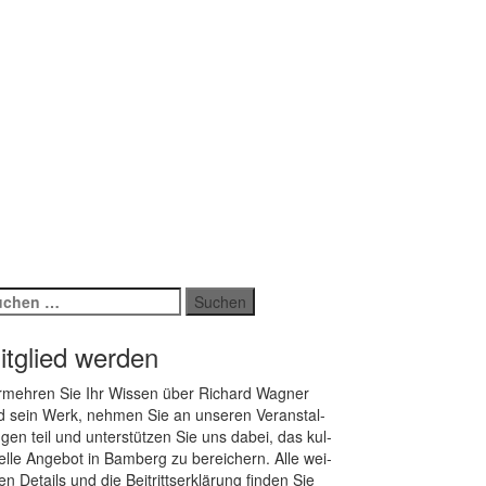
chen
ch:
itglied werden
­meh­ren Sie Ihr Wis­sen über Ri­chard Wag­ner
 sein Werk, neh­men Sie an un­se­ren Ver­an­stal­
­gen teil und un­ter­stüt­zen Sie uns da­bei, das kul­
rel­le An­ge­bot in Bam­berg zu be­rei­chern. Alle wei­
ren De­tails und die Bei­tritts­er­klä­rung fin­den Sie