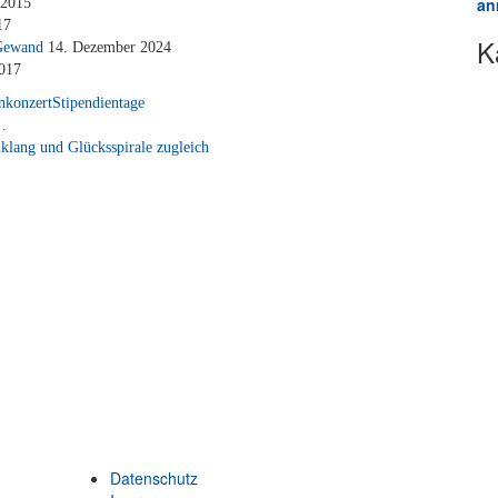
an
 2015
17
K
-Ge­wand
14. De­zem­ber 2024
2017
nkonzert
Stipendientage
 …
klang und Glücksspirale zugleich
Datenschutz