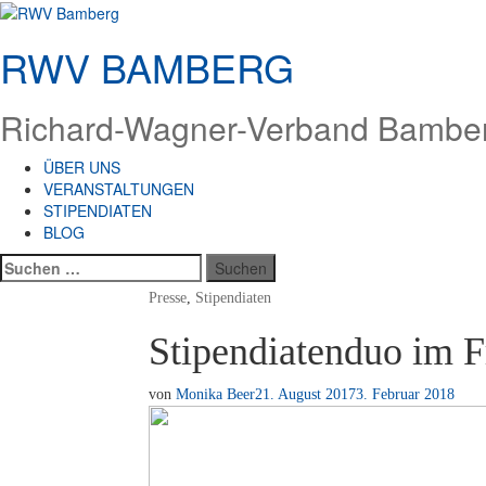
Zum
Inhalt
RWV BAMBERG
springen
Richard-Wagner-Verband Bamberg
ÜBER UNS
VERANSTALTUNGEN
STIPENDIATEN
BLOG
Suchen
nach:
Presse
,
Stipendiaten
Stipendiatenduo im F
von
Monika Beer
21. August 2017
3. Februar 2018