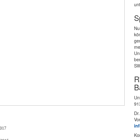
un­
S
Nur
kön
gen
mei
Un­
be
SW
R
B
Un­
91
Dr.
Vo
in
017
Kon