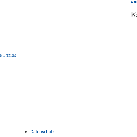
an
K
e Trinität
Datenschutz