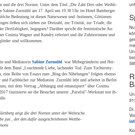
un­
ren und die drei Nor­nen. Un­ter dem Ti­tel „Die Zahl Drei oder Weib­li­
­rin Sa­bi­ne Zur­mühl am 17. April um 19.30 Uhr im Ho­tel Bam­ber­ger
S
 Wel­che Be­deu­tung ist die­sen Na­tur­we­sen und -bo­tin­nen, Göt­tin­nen
gen lie­ßen sich zie­hen zur Drei­zahl, zur Tri­ni­tät, zur Tria­de, die
Nur
er Drei­fal­tig­keit, be­geg­nen? Dar­über spricht die fe­mi­nis­ti­sche Au­
kön
 über Co­si­ma Wag­ner und Kundry re­fe­riert und die Zu­hö­re­rin­nen und
gen
it­glie­der sind willkommen.
mei
Un­
be
orin und Me­dia­to­rin
Sa­bi­ne Zur­mühl
war Mit­be­grün­de­rin und Her­
SW
e“. Mit dem Band „Leuch­ten­de Lie­be, la­chen­der Tod. Zum Toch­ter­my­
R
h, eine Rei­he von Es­says zum „Ring des Ni­be­lun­gen“ folg­ten eben­so
und Fach­bü­cher zur Me­dia­ti­on. Zur­mühl lebt und ar­bei­tet in Ber­lin
B
uns, mit dem Vor­trag „Ab­hän­gig und eman­zi­piert“ über Co­si­ma
2017 fas­zi­nier­te sie die Be­su­cher un­se­rer „Parsifal“-Werkstatt mit ih­
Un­
lle.
91
Dr.
ürn­berg zeigt die drei Nor­nen un­ter der Welt­esche.
Vo
jun., der den da­für aus­ge­schrie­be­nen Wett­be­
in
mmons
Kon