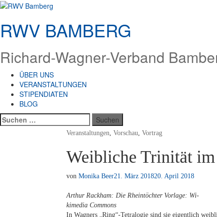
Zum
Inhalt
RWV BAMBERG
springen
Richard-Wagner-Verband Bamberg
ÜBER UNS
VERANSTALTUNGEN
STIPENDIATEN
BLOG
Suchen
nach:
Veranstaltungen
,
Vorschau
,
Vortrag
Weibliche Trinität i
von
Monika Beer
21. März 2018
20. April 2018
Ar­thur Rack­ham: Die Rhein­töch­ter Vor­la­ge: Wi­
ki­me­dia Commons
In Wag­ners „Ring“-Tetralogie sind sie ei­gent­lich weib­li­