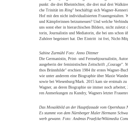
punkt: die drei Rhein­töch­ter, die drei mal drei Wal­kü­
che Tri­ni­tät im
Ring
“ be­schäf­tigt sich Wag­ner-Ken­ne
Hof mit den nicht in­di­vi­dua­li­sier­ten Frau­en­ge­stal­ten.
und Kämp­fe­rin­nen bei­zu­mes­sen? Und wel­che Ver­bin­dun­
uns sonst eher in hier­ar­chi­schen Bil­dern, nicht zu­letzt d
torin, Jour­na­lis­tin und Me­dia­to­rin, die bei uns schon
Zu­hö­rer be­geis­tert hat. Der Ein­tritt ist frei, Nicht-M
Sa­bi­ne Zur­mühl Foto: Anno Dittmer
Die Ger­ma­nis­tin, Print- und Fern­seh­jour­na­lis­tin, Au­t
aus­ge­be­rin der fe­mi­nis­ti­schen Zeit­schrift „Cou­ra­g
thos Brünn­hil­de“ er­schien 1984 ihr ers­tes Wag­ner-Buc
wie un­ter an­de­rem eine Bio­gra­phie über Ma­xie Wan­der 
so­wie bei Wiesenburg/​Mark. 2015 kam sie erst­mals zu 
Wag­ner, an de­ren Bio­gra­phie sie im­mer noch ar­bei­tet; 
ren An­mer­kun­gen zu Kundry, Wag­ners letz­ter Frauenro
Das Mo­sa­ik­bild an der Haupt­fas­sa­de vom Opern­haus N
Es stammt von dem Nürn­ber­ger Ma­ler Her­mann Schwa­be 
werb ge­wann. Foto: An­dre­as Praefcke/​Wikimedia Co