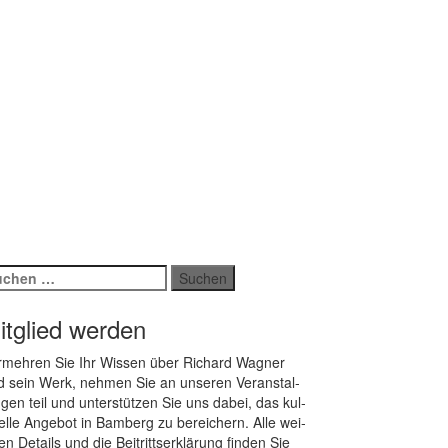
chen
ch:
itglied werden
­meh­ren Sie Ihr Wis­sen über Ri­chard Wag­ner
 sein Werk, neh­men Sie an un­se­ren Ver­an­stal­
­gen teil und un­ter­stüt­zen Sie uns da­bei, das kul­
rel­le An­ge­bot in Bam­berg zu be­rei­chern. Alle wei­
ren De­tails und die Bei­tritts­er­klä­rung fin­den Sie