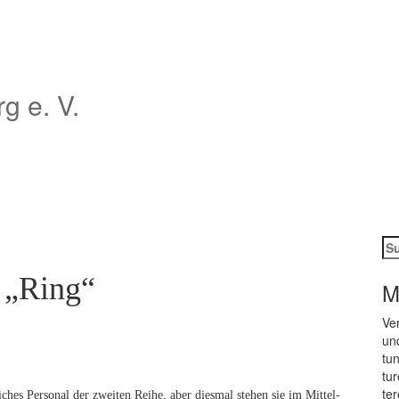
 e. V.
Su
na
m „Ring“
M
Ver
und
tun
tu­
te­
ches Per­so­nal der zwei­ten Rei­he, aber dies­mal ste­hen sie im Mit­tel­