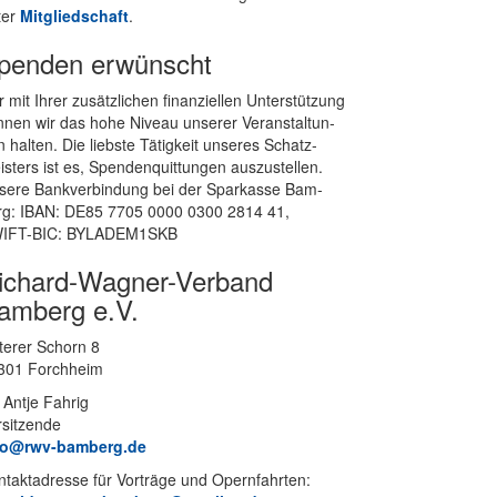
ter
Mit­glied­schaft
.
penden erwünscht
 mit Ih­rer zu­sätz­li­chen fi­nan­zi­el­len Un­ter­stüt­zung
­nen wir das hohe Ni­veau un­se­rer Ver­an­stal­tun­
 hal­ten. Die liebs­te Tä­tig­keit un­se­res Schatz­
s­ters ist es, Spen­den­quit­tun­gen aus­zu­stel­len.
se­re Bank­ver­bin­dung bei der Spar­kas­se Bam­
rg: IBAN: DE85 7705 0000 0300 2814 41,
IFT-BIC: BYLADEM1SKB
ichard-Wagner-Verband
amberg e.V.
te­rer Schorn 8
301 Forchheim
 Ant­je Fahrig
rsitzende
fo@rwv-bamberg.de
­takt­adres­se für Vor­trä­ge und Opern­fahr­ten: