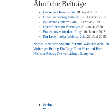
Ähnliche Beiträge
Der un­ge­ho­be­ne Schatz
28. April 2018
Un­ser Jah­res­pro­gramm 2018
6. Fe­bru­ar 2018
Bei Wo­tans un­term Sofa
6. Fe­bru­ar 2019
Opern­füh­rer für Ein­stei­ger
29. Ja­nu­ar 2020
Frau­en­power für den „Ring“
10. Ja­nu­ar 2018
Ein Le­ben vol­ler Wi­der­sprü­che
22. Juni 2015
Nornen
Rheintöchter
Sabine Zurmühl
Walküren
Weiblich
Beitragsnavigation
Vorheriger Beitrag
Ein Angriff auf Herz und Hirn
Nächster Beitrag
Das verdächtige Saxophon
Archiv