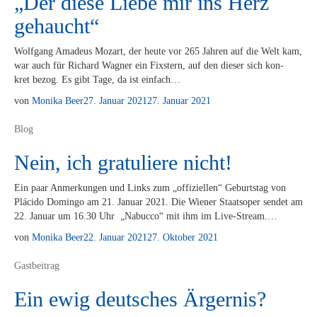
„Der diese Liebe mir ins Herz
gehaucht“
Wolf­gang Ama­de­us Mo­zart, der heu­te vor 265 Jah­ren auf die Welt kam,
war auch für Ri­chard Wag­ner ein Fix­stern, auf den die­ser sich kon­
kret be­zog. Es gibt Tage, da ist einfach…
von
Monika Beer
27. Januar 2021
27. Januar 2021
Blog
Nein, ich gratuliere nicht!
Ein paar An­mer­kun­gen und Links zum „of­fi­zi­el­len“ Ge­burts­tag von
Plá­ci­do Dom­in­go am 21. Ja­nu­ar 2021. Die Wie­ner Staats­oper sen­det am
22. Ja­nu­ar um 16.30 Uhr „Na­buc­co“ mit ihm im Live-Stream.…
von
Monika Beer
22. Januar 2021
27. Oktober 2021
Gastbeitrag
Ein ewig deutsches Ärgernis?