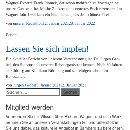
Wa­g­­ner-Ex­­per­­te Frank Piontek, der schon mehr­fach zu Vor­trä­gen bei
uns zu Gast war, hat Mos­he Zu­cker­manns neu­es­tes Buch re­zen­siert. Im
Wa­g­­ner-Jahr 1983 kam ein Buch her­aus, das den schö­nen Titel…
von
unserer Redaktion
12. Januar 2021
28. Januar 2022
Bericht
Lassen Sie sich impfen!
Ein ak­tu­el­ler Be­richt von un­se­rem Vor­stands­mit­glied Dr. Jür­gen Grö­
bel, den Sie sonst als un­se­ren Rei­se­or­ga­ni­sa­tor ken­nen. Nach 30 Jah­ren
als Chir­urg am Kli­ni­kum Nürn­berg und seit ei­ni­gen Jah­ren im
Ruhestand,…
von
Jürgen Gröbel
5. Januar 2021
12. Januar 2021
Suchen
nach:
Mitglied werden
Ver­meh­ren Sie Ihr Wis­sen über Ri­chard Wag­ner und sein Werk,
neh­men Sie an un­se­ren Ver­an­stal­tun­gen teil und un­ter­stüt­zen
Sie uns da­bei, das kul­tu­rel­le An­ge­bot in Bam­berg zu be­rei­chern.