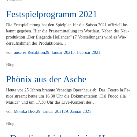
Festspielprogramm 2021
Die Fest­spiel­lei­tung hat den Spiel­plan für die Sai­son 2021 of­fi­zi­ell be­
kannt ge­ge­ben. Hier die Pres­se­mit­tei­lung im Wort­laut. Ne­ben der Neu­
pro­duk­ti­on „Der flie­gen­de Hol­län­der“ (7 Vor­stel­lun­gen) wird es Wie­
der­auf­nah­men der Produktionen…
von
unserer Redaktion
29. Januar 2021
3. Februar 2021
Blog
Phönix aus der Asche
Heu­te vor 25 Jah­ren brann­te Ve­ne­digs Opern­haus ab. Das Tea­t­ro la Fe­
nice streamt heu­te um 16.30 Uhr die Do­ku­men­ta­ti­on „Dal Fu­o­co alla
Mu­si­ca“ und um 17.30 Uhr das Live-Kon­­­zert des…
von
Monika Beer
29. Januar 2021
29. Januar 2021
Blog