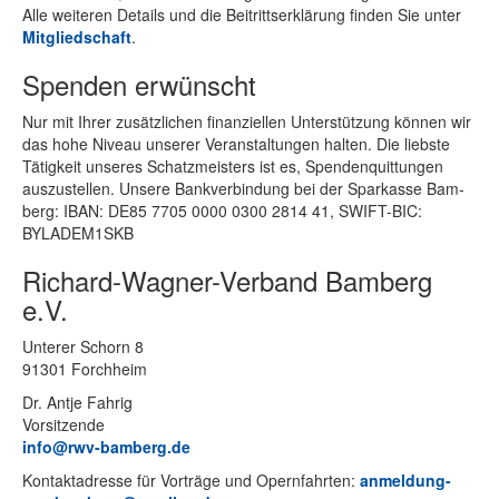
Alle wei­te­ren De­tails und die Bei­tritts­er­klä­rung fin­den Sie un­ter
Mit­glied­schaft
.
Spenden erwünscht
Nur mit Ih­rer zu­sätz­li­chen fi­nan­zi­el­len Un­ter­stüt­zung kön­nen wir
das hohe Ni­veau un­se­rer Ver­an­stal­tun­gen hal­ten. Die liebs­te
Tä­tig­keit un­se­res Schatz­meis­ters ist es, Spen­den­quit­tun­gen
aus­zu­stel­len. Un­se­re Bank­ver­bin­dung bei der Spar­kas­se Bam­
berg: IBAN: DE85 7705 0000 0300 2814 41, SWIFT-BIC:
BYLADEM1SKB
Richard-Wagner-Verband Bamberg
e.V.
Un­te­rer Schorn 8
91301 Forchheim
Dr. Ant­je Fahrig
Vorsitzende
info@rwv-bamberg.de
Kon­takt­adres­se für Vor­trä­ge und Opern­fahr­ten:
anmeldung-