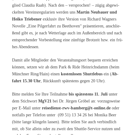
glied Clau­dia Raab). Nach den – ver­spro­chen! – zü­gig ab­ge­wi­
ckel­ten Ver­eins­re­gu­la­ri­en wer­den uns
Mar­tin Neu­bau­er und
Hei­ko Trie­be­ner
ex­klu­siv ihre Ver­si­on von Ri­chard Wag­ners
No­vel­le „Eine Pil­ger­fahrt zu Beet­ho­ven“ prä­sen­tie­ren, an­schlie­
ßend gibt es, je nach Wet­ter­la­ge auch im Au­ßen­be­reich und nach
ent­spre­chen­der Vor­be­stel­lung eine zünf­ti­ge Brot­zeit bzw. ein frü­
hes Abendessen.
Da­mit alle Mit­glie­der den Ver­an­stal­tungs­ort be­quem er­rei­chen
kön­nen, set­zen wir ab dem Park & Ride Hein­richs­damm (beim
Münch­ner Ring/​Hain) ei­nen
kos­ten­lo­sen Shut­tle­bus
ein (
Ab­
fahrt 15.30 Uhr
, Rück­kunft spä­tes­tens ge­gen 20 Uhr).
Bit­te mel­den Sie Ihre Teil­nah­me
bis spä­tes­tens 11. Juli
un­ter
dem Stich­wort
MgV21
bei Dr. Jür­gen Grö­bel an: vor­zugs­wei­se
per E-Mail un­ter
reisedienst-rwv-bamberg@t-online.de
oder
not­falls per Te­le­fon un­ter (09 51) 13 34 26 bei Mo­ni­ka Beer
(bit­te lan­ge klin­geln las­sen). Bit­te tei­len Sie auch ver­bind­lich
mit, ob Sie al­lein oder zu zweit den Shut­tle-Ser­vice nut­zen und