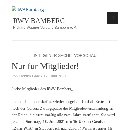
Zum
Inhalt
RWV BAMBERG
springen
Richard-Wagner-Verband Bamberg e. V.
IN EIGENER SACHE
,
VORSCHAU
Nur für Mitglieder!
von
Monika Beer
17. Juni 2021
Lie­be Mit­glie­der des RWV Bamberg,
end­lich kann und darf es wie­der los­ge­hen. Und als Ers­tes ist
nach der Co­ro­na-Zwangs­pau­se die Mit­glie­der­ver­samm­lung an
der Rei­he, die tur­nus­mä­ßig alle zwei Jah­re statt­fin­det. Sie wird
jetzt am
Sonn­tag, 18. Juli 2021 um 16 Uhr
im
Gast­haus
„Zum Wirt“
in Stap­pen­bach nach­ge­holt (Wir­tin ist un­ser Mit­