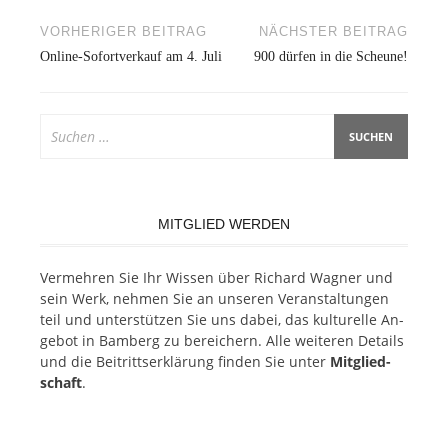
Beitragsnavigation
VORHERIGER BEITRAG
NÄCHSTER BEITRAG
Online-Sofortverkauf am 4. Juli
900 dürfen in die Scheune!
Suchen
nach:
MITGLIED WERDEN
Ver­meh­ren Sie Ihr Wis­sen über Ri­chard Wag­ner und
sein Werk, neh­men Sie an un­se­ren Ver­an­stal­tun­gen
teil und un­ter­stüt­zen Sie uns da­bei, das kul­tu­rel­le An­
ge­bot in Bam­berg zu be­rei­chern. Alle wei­te­ren De­tails
und die Bei­tritts­er­klä­rung fin­den Sie un­ter
Mit­glied­
schaft
.