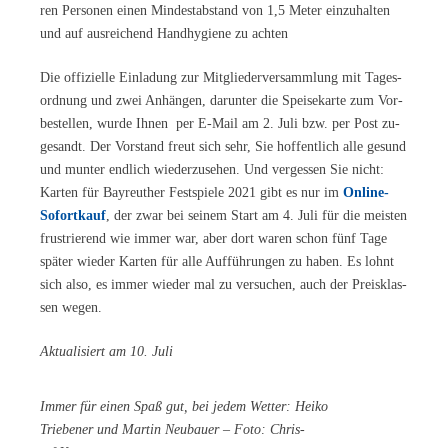
ren Per­so­nen ei­nen Min­dest­ab­stand von 1,5 Me­ter ein­zu­hal­ten
und auf aus­rei­chend Hand­hy­gie­ne zu achten
Die of­fi­zi­el­le Ein­la­dung zur Mit­glie­der­ver­samm­lung mit Ta­ges­
ord­nung und zwei An­hän­gen, dar­un­ter die Spei­se­kar­te zum Vor­
be­stel­len, wur­de Ih­nen per E-Mail am 2. Juli bzw. per Post zu­
ge­sandt. Der Vor­stand freut sich sehr, Sie hof­fent­lich alle ge­sund
und mun­ter end­lich wie­der­zu­se­hen. Und ver­ges­sen Sie nicht:
Kar­ten für Bay­reu­ther Fest­spie­le 2021 gibt es nur im
On­line-
So­fort­kauf
, der zwar bei sei­nem Start am 4. Juli für die meis­ten
frus­trie­rend wie im­mer war, aber dort wa­ren schon fünf Tage
spä­ter wie­der Kar­ten für alle Auf­füh­run­gen zu ha­ben. Es lohnt
sich also, es im­mer wie­der mal zu ver­su­chen, auch der Preis­klas­
sen wegen.
Ak­tua­li­siert am 10. Juli
Im­mer für ei­nen Spaß gut, bei je­dem Wet­ter: Hei­ko
Trie­be­ner und Mar­tin Neu­bau­er – Foto: Chris­