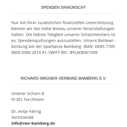
SPENDEN ERWÜNSCHT
Nur mit Ih­rer zu­sätz­li­chen fi­nan­zi­el­len Un­ter­stüt­zung
kön­nen wir das hohe Ni­veau un­se­rer Ver­an­stal­tun­gen
hal­ten. Die liebs­te Tä­tig­keit un­se­res Schatz­meis­ters ist
es, Spen­den­quit­tun­gen aus­zu­stel­len. Un­se­re Bank­ver­
bin­dung bei der Spar­kas­se Bam­berg: IBAN: DE85 7705
0000 0300 2814 41, SWIFT-BIC: BYLADEM1SKB
RICHARD-WAGNER-VERBAND BAMBERG E.V.
Un­te­rer Schorn 8
91301 Forchheim
Dr. Ant­je Fahrig
Vorsitzende
info@rwv-bamberg.de