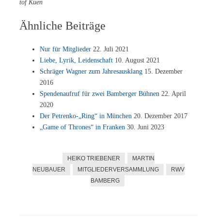
tof Kuen
Ähnliche Beiträge
Nur für Mit­glie­der
22. Juli 2021
Lie­be, Ly­rik, Lei­den­schaft
10. Au­gust 2021
Schrä­ger Wag­ner zum Jah­res­aus­klang
15. De­zem­ber
2016
Spen­den­auf­ruf für zwei Bam­ber­ger Büh­nen
22. April
2020
Der Petrenko-„Ring“ in Mün­chen
20. De­zem­ber 2017
„Game of Thro­nes“ in Fran­ken
30. Juni 2023
HEIKO TRIEBENER
MARTIN
NEUBAUER
MITGLIEDERVERSAMMLUNG
RWV
BAMBERG