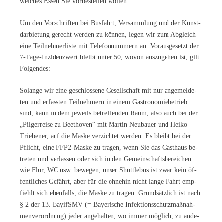
wel­ches Es­sen Sie vor­be­stel­len wollen.
Um den Vor­schrif­ten bei Bus­fahrt, Ver­samm­lung und der Kunst­
dar­bie­tung ge­recht wer­den zu kön­nen, le­gen wir zum Ab­gleich
eine Teil­neh­mer­lis­te mit Te­le­fon­num­mern an. Vor­aus­ge­setzt der
7-Tage-In­zi­denz­wert bleibt un­ter 50, wo­von aus­zu­ge­hen ist, gilt
Folgendes:
So­lan­ge wir eine ge­schlos­se­ne Ge­sell­schaft mit nur an­ge­mel­de­
ten und er­fass­ten Teil­neh­mern in ei­nem Gas­tro­no­mie­be­trieb
sind, kann in dem je­weils be­tref­fen­den Raum, also auch bei der
„Pil­ger­rei­se zu Beet­ho­ven“ mit Mar­tin Neu­bau­er und Hei­ko
Trie­be­ner, auf die Mas­ke ver­zich­tet wer­den. Es bleibt bei der
Pflicht, eine FFP2-Mas­ke zu tra­gen, wenn Sie das Gast­haus be­
tre­ten und ver­las­sen oder sich in den Ge­mein­schafts­be­rei­chen
wie Flur, WC usw. be­we­gen; un­ser Shut­tle­bus ist zwar kein öf­
fent­li­ches Ge­fährt, aber für die oh­ne­hin nicht lan­ge Fahrt emp­
fiehlt sich eben­falls, die Mas­ke zu tra­gen. Grund­sätz­lich ist nach
§ 2 der 13. BayifSMV (= Baye­ri­sche In­fek­ti­ons­schutz­maß­nah­
men­ver­ord­nung) je­der an­ge­hal­ten, wo im­mer mög­lich, zu an­de­