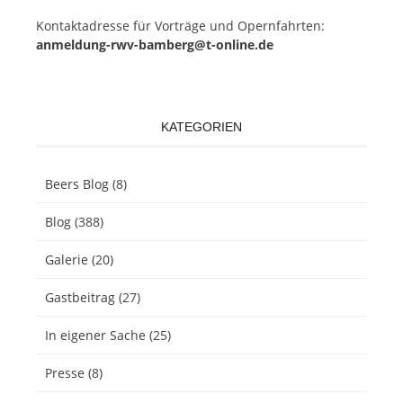
Kon­takt­adres­se für Vor­trä­ge und Opern­fahr­ten:
anmeldung-rwv-bamberg@t-online.de
KATEGORIEN
Beers Blog
(8)
Blog
(388)
Galerie
(20)
Gastbeitrag
(27)
In eigener Sache
(25)
Presse
(8)