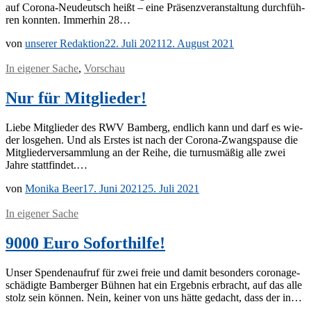
auf Co­ro­­na-Neu­­deutsch heißt – eine Prä­senz­ver­an­stal­tung durch­füh­
ren konn­ten. Im­mer­hin 28…
von
unserer Redaktion
22. Juli 2021
12. August 2021
In eigener Sache
,
Vorschau
Nur für Mitglieder!
Lie­be Mit­glie­der des RWV Bam­berg, end­lich kann und darf es wie­
der los­ge­hen. Und als Ers­tes ist nach der Co­ro­­na-Zwangs­­­pau­­se die
Mit­glie­der­ver­samm­lung an der Rei­he, die tur­nus­mä­ßig alle zwei
Jah­re stattfindet.…
von
Monika Beer
17. Juni 2021
25. Juli 2021
In eigener Sache
9000 Euro Soforthilfe!
Un­ser Spen­den­auf­ruf für zwei freie und da­mit be­son­ders co­ro­na­ge­
schä­dig­te Bam­ber­ger Büh­nen hat ein Er­geb­nis er­bracht, auf das alle
stolz sein kön­nen. Nein, kei­ner von uns hät­te ge­dacht, dass der in…