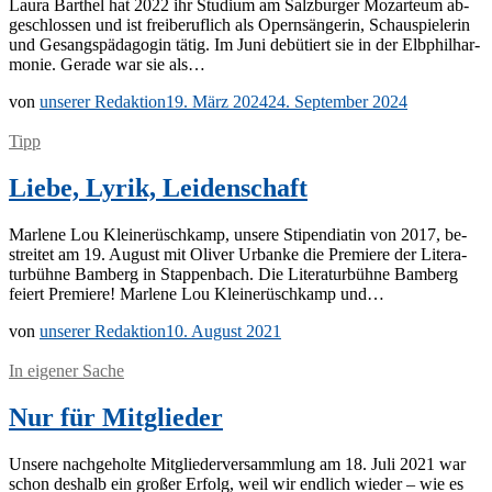
Lau­ra Bart­hel hat 2022 ihr Stu­di­um am Salz­bur­ger Mo­zar­te­um ab­
ge­schlos­sen und ist frei­be­ruf­lich als Opern­sän­ge­rin, Schau­spie­le­rin
und Ge­sangs­päd­ago­gin tä­tig. Im Juni de­bü­tiert sie in der Elb­phil­har­
mo­nie. Ge­ra­de war sie als…
von
unserer Redaktion
19. März 2024
24. September 2024
Tipp
Liebe, Lyrik, Leidenschaft
Mar­le­ne Lou Klei­ne­rüsch­kamp, un­se­re Sti­pen­dia­tin von 2017, be­
strei­tet am 19. Au­gust mit Oli­ver Ur­ban­ke die Pre­mie­re der Li­te­ra­
tur­büh­ne Bam­berg in Stap­pen­bach. Die Li­te­ra­tur­büh­ne Bam­berg
fei­ert Pre­mie­re! Mar­le­ne Lou Klei­ne­rüsch­kamp und…
von
unserer Redaktion
10. August 2021
In eigener Sache
Nur für Mitglieder
Un­se­re nach­ge­hol­te Mit­glie­der­ver­samm­lung am 18. Juli 2021 war
schon des­halb ein gro­ßer Er­folg, weil wir end­lich wie­der – wie es