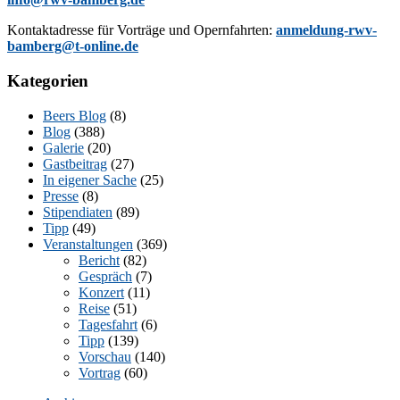
Kon­takt­adres­se für Vor­trä­ge und Opern­fahr­ten:
anmeldung-rwv-
bamberg@t-online.de
Kategorien
Beers Blog
(8)
Blog
(388)
Galerie
(20)
Gastbeitrag
(27)
In eigener Sache
(25)
Presse
(8)
Stipendiaten
(89)
Tipp
(49)
Veranstaltungen
(369)
Bericht
(82)
Gespräch
(7)
Konzert
(11)
Reise
(51)
Tagesfahrt
(6)
Tipp
(139)
Vorschau
(140)
Vortrag
(60)