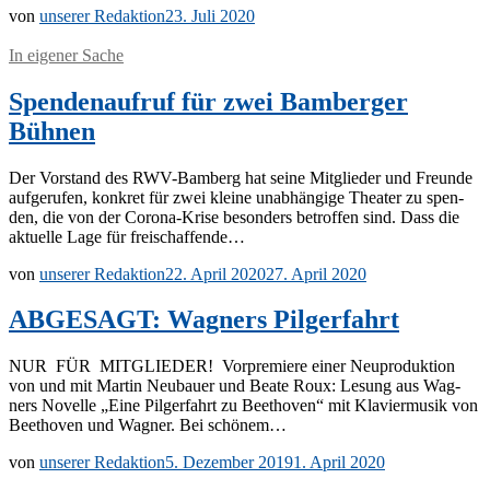
von
unserer Redaktion
23. Juli 2020
In eigener Sache
Spendenaufruf für zwei Bamberger
Bühnen
Der Vor­stand des RWV-Bam­­berg hat sei­ne Mit­glie­der und Freun­de
auf­ge­ru­fen, kon­kret für zwei klei­ne un­ab­hän­gi­ge Thea­ter zu spen­
den, die von der Co­ro­­na-Kri­­se be­son­ders be­trof­fen sind. Dass die
ak­tu­el­le Lage für freischaffende…
von
unserer Redaktion
22. April 2020
27. April 2020
ABGESAGT: Wagners Pilgerfahrt
NUR FÜR MIT­GLIE­DER! Vor­pre­mie­re ei­ner Neu­pro­duk­ti­on
von und mit Mar­tin Neu­bau­er und Bea­te Roux: Le­sung aus Wag­
ners No­vel­le „Eine Pil­ger­fahrt zu Beet­ho­ven“ mit Kla­vier­mu­sik von
Beet­ho­ven und Wag­ner. Bei schönem…
von
unserer Redaktion
5. Dezember 2019
1. April 2020