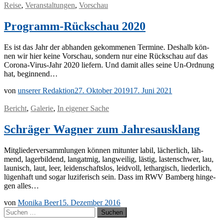
Reise
,
Veranstaltungen
,
Vorschau
Programm-Rückschau 2020
Es ist das Jahr der ab­han­den ge­kom­me­nen Ter­mi­ne. Des­halb kön­
nen wir hier kei­ne Vor­schau, son­dern nur eine Rück­schau auf das
Co­ro­­na-Vi­rus-Jahr 2020 lie­fern. Und da­mit al­les sei­ne Un-Or­d­­nung
hat, beginnend…
von
unserer Redaktion
27. Oktober 2019
17. Juni 2021
Bericht
,
Galerie
,
In eigener Sache
Schräger Wagner zum Jahresausklang
Mit­glie­der­ver­samm­lun­gen kön­nen mit­un­ter la­bil, lä­cher­lich, läh­
mend, la­ger­bil­dend, lang­at­mig, lang­wei­lig, läs­tig, las­ten­schwer, lau,
lau­nisch, laut, leer, lei­den­schafts­los, leid­voll, le­thar­gisch, lie­der­lich,
lü­gen­haft und so­gar lu­zi­fe­risch sein. Dass im RWV Bam­berg hin­ge­
gen alles…
von
Monika Beer
15. Dezember 2016
Suchen
nach: