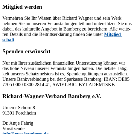
Mitglied werden
Ver­meh­ren Sie Ihr Wis­sen über Ri­chard Wag­ner und sein Werk,
neh­men Sie an un­se­ren Ver­an­stal­tun­gen teil und un­ter­stüt­zen Sie uns
da­bei, das kul­tu­rel­le An­ge­bot in Bam­berg zu be­rei­chern. Alle wei­te­
ren De­tails und die Bei­tritts­er­klä­rung fin­den Sie un­ter
Mit­glied­
schaft
.
Spenden erwünscht
Nur mit Ih­rer zu­sätz­li­chen fi­nan­zi­el­len Un­ter­stüt­zung kön­nen wir
das hohe Ni­veau un­se­rer Ver­an­stal­tun­gen hal­ten. Die liebs­te Tä­tig­
keit un­se­res Schatz­meis­ters ist es, Spen­den­quit­tun­gen aus­zu­stel­len.
Un­se­re Bank­ver­bin­dung bei der Spar­kas­se Bam­berg: IBAN: DE85
7705 0000 0300 2814 41, SWIFT-BIC: BYLADEM1SKB
Richard-Wagner-Verband Bamberg e.V.
Un­te­rer Schorn 8
91301 Forchheim
Dr. Ant­je Fahrig
Vorsitzende
info@rwv-bamberg.de