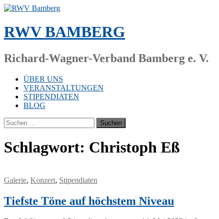
Zum
Inhalt
springen
RWV BAMBERG
Richard-Wagner-Verband Bamberg e. V.
ÜBER UNS
VERANSTALTUNGEN
STIPENDIATEN
BLOG
Suchen
nach:
Schlagwort:
Christoph Eß
Galerie
,
Konzert
,
Stipendiaten
Tiefste Töne auf höchstem Niveau