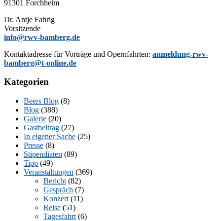
91301 Forchheim
Dr. Ant­je Fahrig
Vorsitzende
info@rwv-bamberg.de
Kon­takt­adres­se für Vor­trä­ge und Opern­fahr­ten:
anmeldung-rwv-
bamberg@t-online.de
Kategorien
Beers Blog
(8)
Blog
(388)
Galerie
(20)
Gastbeitrag
(27)
In eigener Sache
(25)
Presse
(8)
Stipendiaten
(89)
Tipp
(49)
Veranstaltungen
(369)
Bericht
(82)
Gespräch
(7)
Konzert
(11)
Reise
(51)
Tagesfahrt
(6)