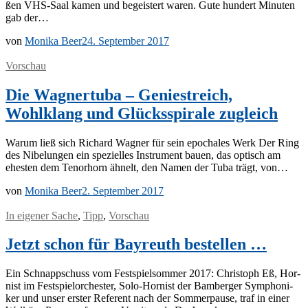
ßen VHS-Saal ka­men und be­geis­tert wa­ren. Gute hun­dert Mi­nu­ten
gab der…
von
Monika Beer
24. September 2017
Vorschau
Die Wagnertuba – Geniestreich,
Wohlklang und Glücksspirale zugleich
War­um ließ sich Ri­chard Wag­ner für sein epo­cha­les Werk Der Ring
des Ni­be­lun­gen ein spe­zi­el­les In­stru­ment bau­en, das op­tisch am
ehes­ten dem Te­nor­horn äh­nelt, den Na­men der Tuba trägt, von…
von
Monika Beer
2. September 2017
In eigener Sache
,
Tipp
,
Vorschau
Jetzt schon für Bayreuth bestellen …
Ein Schnapp­schuss vom Fest­spiel­som­mer 2017: Chris­toph Eß, Hor­
nist im Fest­spiel­or­ches­ter, Solo-Hor­­nist der Bam­ber­ger Sym­pho­ni­
ker und un­ser ers­ter Re­fe­rent nach der Som­mer­pau­se, traf in ei­ner