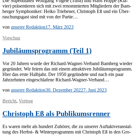
Die Sti­pen­dia­ten Wolf­gang Vö­ge­le (Tuba) und Hans Hop­pe (Kla­
vier) prä­sen­tie­ren sich mit zwei re­nom­mier­ten Mit­glie­dern der Bam­
ber­ger Sym­pho­ni­ker: Hei­ko Trie­be­ner, Chris­toph Eß und ein Über­
ra­schungs­gast sind mit von der Partie…
von
unserer Redaktion
17. März 2023
Vorschau
Jubiläumsprogramm (Teil 1)
Vor 20 Jah­ren wur­de der Ri­­chard-Wa­g­­ner-Ver­­­band Bam­berg wie­der
ge­grün­det. Wir fei­ern das mit ei­nem at­trak­ti­ven Ju­bi­lä­ums­pro­gramm.
Hier das ers­te Halb­jahr. Der 1950 ge­grün­de­te und nach ein paar
Jahr­zehn­ten ein­ge­schla­fe­ne Richard-Wagner-Verband…
von
unserer Redaktion
30. Dezember 2022
7. Juni 2023
Bericht
,
Vortrag
Christoph Eß als Publikumsrenner
Es wa­ren mehr als hun­dert Zu­hö­rer, die zu un­se­rer Auf­takt­ver­an­stal­
tung des Herbst- & Win­ter­pro­gramms mit Chris­toph Eß in den Gro­