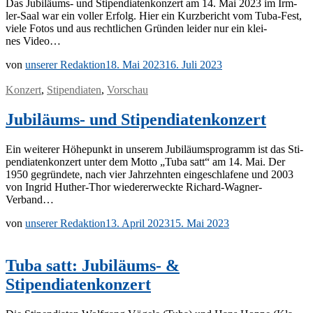
Das Ju­­bi­lä­ums- und Sti­pen­dia­ten­kon­zert am 14. Mai 2023 im Ir­m­­
ler-Saal war ein vol­ler Er­folg. Hier ein Kurz­be­richt vom Tuba-Fest,
vie­le Fo­tos und aus recht­li­chen Grün­den lei­der nur ein klei­
nes Video…
von
unserer Redaktion
18. Mai 2023
16. Juli 2023
Konzert
,
Stipendiaten
,
Vorschau
Jubiläums- und Stipendiatenkonzert
Ein wei­te­rer Hö­he­punkt in un­se­rem Ju­bi­lä­ums­pro­gramm ist das Sti­
pen­dia­ten­kon­zert un­ter dem Mot­to „Tuba satt“ am 14. Mai. Der
1950 ge­grün­de­te, nach vier Jahr­zehn­ten ein­ge­schla­fe­ne und 2003
von In­grid Hu­t­her-Thor wie­der­erweck­te Richard-Wagner-
Verband…
von
unserer Redaktion
13. April 2023
15. Mai 2023
Tuba satt: Jubiläums- &
Stipendiatenkonzert