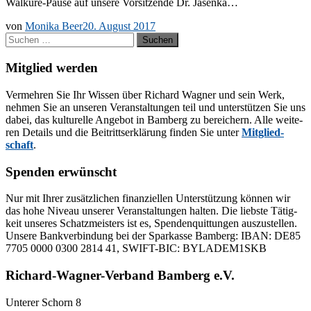
Wal­­kü­­re-Pau­­se auf un­se­re Vor­sit­zen­de Dr. Jasenka…
von
Monika Beer
20. August 2017
Suchen
nach:
Mitglied werden
Ver­meh­ren Sie Ihr Wis­sen über Ri­chard Wag­ner und sein Werk,
neh­men Sie an un­se­ren Ver­an­stal­tun­gen teil und un­ter­stüt­zen Sie uns
da­bei, das kul­tu­rel­le An­ge­bot in Bam­berg zu be­rei­chern. Alle wei­te­
ren De­tails und die Bei­tritts­er­klä­rung fin­den Sie un­ter
Mit­glied­
schaft
.
Spenden erwünscht
Nur mit Ih­rer zu­sätz­li­chen fi­nan­zi­el­len Un­ter­stüt­zung kön­nen wir
das hohe Ni­veau un­se­rer Ver­an­stal­tun­gen hal­ten. Die liebs­te Tä­tig­
keit un­se­res Schatz­meis­ters ist es, Spen­den­quit­tun­gen aus­zu­stel­len.
Un­se­re Bank­ver­bin­dung bei der Spar­kas­se Bam­berg: IBAN: DE85
7705 0000 0300 2814 41, SWIFT-BIC: BYLADEM1SKB
Richard-Wagner-Verband Bamberg e.V.
Un­te­rer Schorn 8