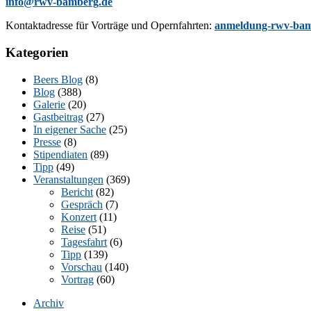
info@rwv-bamberg.de
Kon­takt­adres­se für Vor­trä­ge und Opern­fahr­ten:
anmeldung-rwv-bam
Kategorien
Beers Blog
(8)
Blog
(388)
Galerie
(20)
Gastbeitrag
(27)
In eigener Sache
(25)
Presse
(8)
Stipendiaten
(89)
Tipp
(49)
Veranstaltungen
(369)
Bericht
(82)
Gespräch
(7)
Konzert
(11)
Reise
(51)
Tagesfahrt
(6)
Tipp
(139)
Vorschau
(140)
Vortrag
(60)
Archiv