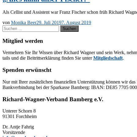
Als Cel­list und As­sis­tent war Franz Fi­scher schon früh Ri­chard Wag­
von
Monika Beer
29. Juli 2019
7. August 2019
Suchen
nach:
Mitglied werden
Ver­meh­ren Sie Ihr Wis­sen über Ri­chard Wag­ner und sein Werk, neh­men Sie
tails und die Bei­tritts­er­klä­rung fin­den Sie un­ter
Mit­glied­schaft
.
Spenden erwünscht
Nur mit Ih­rer zu­sätz­li­chen fi­nan­zi­el­len Un­ter­stüt­zung kön­nen wir das 
Bank­ver­bin­dung bei der Spar­kas­se Bam­berg: IBAN: DE85 77
Richard-Wagner-Verband Bamberg e.V.
Un­te­rer Schorn 8
91301 Forchheim
Dr. Ant­je Fahrig
Vorsitzende