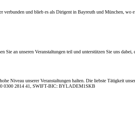
ner ver­bun­den und blieb es als Di­ri­gent in Bay­reuth und Mün­chen, wo
 an un­se­ren Ver­an­stal­tun­gen teil und un­ter­stüt­zen Sie uns da­bei, da
hohe Ni­veau un­se­rer Ver­an­stal­tun­gen hal­ten. Die liebs­te Tä­tig­keit un­se­
05 0000 0300 2814 41, SWIFT-BIC: BYLADEM1SKB