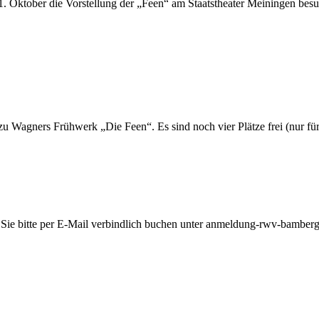
. Ok­to­ber die Vor­stel­lung der „Feen“ am Staats­thea­ter Mei­nin­gen be­su
n zu Wag­ners Früh­werk „Die Feen“. Es sind noch vier Plät­ze frei (nur für 
die Sie bit­te per E-Mail ver­bind­lich bu­chen un­ter anmeldung-rwv-bamber