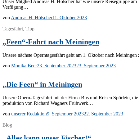
Un­ser Mit­glied An­dre­as H. Höl­scher hat wie un­se­re Rei­se­grup­pe am 1
Verfügung…
von
Andreas H. Hölscher
11. Oktober 2023
Tagesfahrt
,
Tipp
„Feen“-Fahrt nach Meiningen
Un­se­re nächs­te Opern­ta­ges­fahrt geht am 1. Ok­to­ber nach Mei­nin­ge
von
Monika Beer
23. September 2023
23. September 2023
„Die Feen“ in Meiningen
Un­se­re Opern-Ta­­ge­s­­fahrt mit der Fir­ma Bus und Rei­sen Spör­lein, 
pro­duk­ti­on von Ri­chard Wag­ners Frühwerk…
von
unserer Redaktion
9. September 2023
22. September 2023
Blog
„Alles kann unser Fischer!“