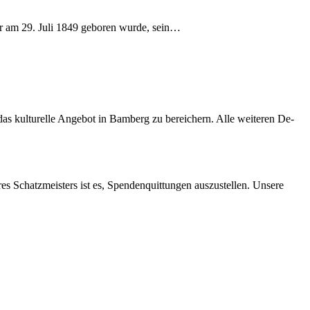
 er am 29. Juli 1849 ge­bo­ren wur­de, sein…
s kul­tu­rel­le An­ge­bot in Bam­berg zu be­rei­chern. Alle wei­te­ren De­
res Schatz­meis­ters ist es, Spen­den­quit­tun­gen aus­zu­stel­len. Un­se­re