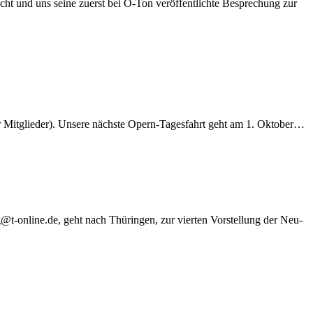
cht und uns sei­ne zu­erst bei O-Ton ver­öf­fent­lich­te Be­spre­chung zur
Mit­glie­der). Un­se­re nächs­te Opern-Ta­­ge­s­­fahrt geht am 1. Oktober…
g@t-online.de, geht nach Thü­rin­gen, zur vier­ten Vor­stel­lung der Neu­