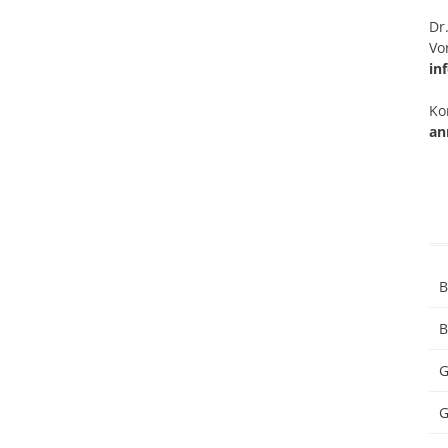
Dr.
Vo
in
Kon
an
B
B
G
G