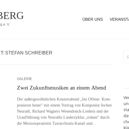
BERG
ÜBER UNS
VERANST
 e. V.
T:
STEFAN SCHREIBER
Su
na
GALERIE
Zwei Zukunftsmusiken an einem Abend
Ve
Der au­ßer­ge­wöhn­li­chen Kon­zert­abend „Ins Of­fe­ne: Kom­
un
po­nie­ren heu­te“ mit ei­nem Vor­trag von Kom­po­nist Jo­chen
sta
Neu­r­a­th, Ri­chard Wag­ners We­­sen­­don­ck-Lie­­dern und der
das
Ur­auf­füh­rung von Neu­r­a­ths Lie­der­zy­klus „trä­nen“ durch
che
die Mez­zo­so­pra­nis­tin Taxi­ar­chou­la Ka­na­ti und…
klä