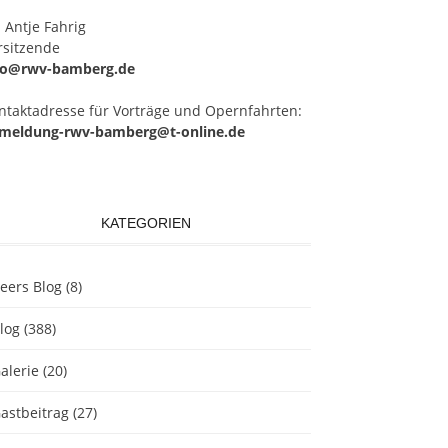
 Ant­je Fahrig
rsitzende
fo@rwv-bamberg.de
­takt­adres­se für Vor­trä­ge und Opern­fahr­ten:
meldung-rwv-bamberg@t-online.de
KATEGORIEN
eers Blog
(8)
log
(388)
alerie
(20)
astbeitrag
(27)