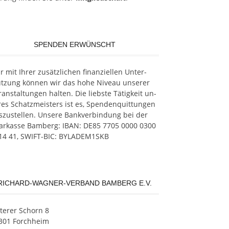
SPENDEN ERWÜNSCHT
 mit Ih­rer zu­sätz­li­chen fi­nan­zi­el­len Un­ter­
üt­zung kön­nen wir das hohe Ni­veau un­se­rer
­an­stal­tun­gen hal­ten. Die liebs­te Tä­tig­keit un­
res Schatz­meis­ters ist es, Spen­den­quit­tun­gen
­zu­stel­len. Un­se­re Bank­ver­bin­dung bei der
ar­kas­se Bam­berg: IBAN: DE85 7705 0000 0300
14 41, SWIFT-BIC: BYLADEM1SKB
RICHARD-WAGNER-VERBAND BAMBERG E.V.
­te­rer Schorn 8
301 Forchheim