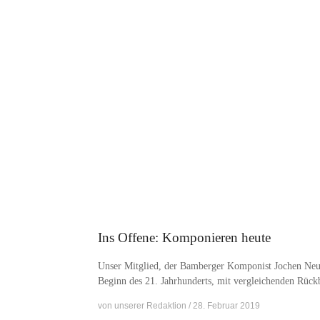
Ins Offene: Komponieren heute
Un­ser Mit­glied, der Bam­ber­ger Kom­po­nist Jo­chen Neu­
Be­ginn des 21. Jahr­hun­derts, mit ver­glei­chen­den Rück
von
unserer Redaktion
28. Februar 2019