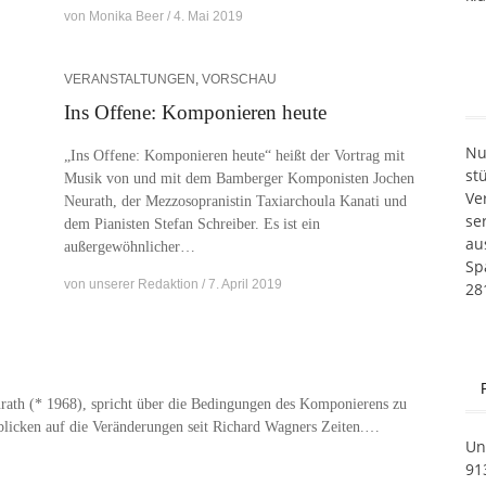
von
Monika Beer
4. Mai 2019
VERANSTALTUNGEN
,
VORSCHAU
Ins Offene: Komponieren heute
Nur
„Ins Of­fe­ne: Kom­po­nie­ren heu­te“ heißt der Vor­trag mit
st
Mu­sik von und mit dem Bam­ber­ger Kom­po­nis­ten Jo­chen
Ver
Neu­r­a­th, der Mez­zo­so­pra­nis­tin Taxi­ar­chou­la Ka­na­ti und
se­
dem Pia­nis­ten Ste­fan Schrei­ber. Es ist ein
aus
außergewöhnlicher…
Sp
von
unserer Redaktion
7. April 2019
28
r­a­th (* 1968), spricht über die Be­din­gun­gen des Kom­po­nie­rens zu
­bli­cken auf die Ver­än­de­run­gen seit Ri­chard Wag­ners Zeiten.…
Un
91