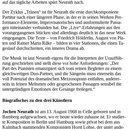
auf das täg­li­che Ar­bei­ten spürt Neu­r­a­th nach.
Der Zy­klus „Trä­nen“ ist für Neu­r­a­th die ers­te durch­kom­po­nier­te
Par­ti­tur nach ei­ner län­ge­ren Pha­se, in der er in sei­nen Wer­ken Per­
for­mance-Ele­men­te, Im­pro­vi­sa­to­ri­sches und aus­for­mu­lier­te Pas­sa­
gen mit­ein­an­der ver­bun­den hat. Die „Live“-Erfahrungen aus den
vor­an­ge­gan­ge­nen Stü­cken sind al­ler­dings deut­lich in das neue Werk
ein­ge­gan­gen. Die Tex­te – von Fried­rich Höl­der­lin, Au­gust von Pla­
ten und Rai­ner Ma­ria Ril­ke – bil­den in vier Sta­tio­nen, die ei­nen Ta­
ges­lauf durch­schrei­ten, ein in­ne­res Dra­ma ab.
Die Mu­sik ist laut Neu­r­a­th ei­gens für die In­ter­pre­ten der Ur­auf­füh­
rung ge­schrie­ben und stellt die­se vor hohe An­for­de­run­gen: „Der
Part des Pia­nis­ten eman­zi­piert sich vom rei­nen Be­glei­ter zu ei­nem
gleich­wer­ti­gen Duo-Part­ner, und die Sän­ge­rin muss ei­ner­seits das
voll Po­ten­zi­al des dra­ma­ti­schen Mez­zo­so­prans ent­fal­ten, an­de­rer­
seits in fei­nen Me­lis­men oder ge­spro­che­nen Pas­sa­gen sen­si­bel die
un­ter­grün­di­gen Emo­tio­nen der Ge­sän­ge freilegen.“
Biografisches zu den drei Künstlern
Jo­chen Neu­r­a­th
ist am 13. Au­gust 1968 in Cel­le ge­bo­ren und in
Bam­berg auf­ge­wach­sen, wo er heu­te wie­der zu­hau­se ist. Er stu­dier­
te Kom­po­si­ti­on in Ber­lin und Ham­burg so­wie pri­vat bei dem aus
Kulm­bach stam­men­den Kom­po­nis­ten Horst Loh­se, der un­ter an­de­