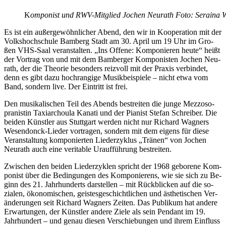
K
om­po­nist und RWV-Mit­glied Jo­chen Neu­r­a­th Foto: Se­rai­na 
Es ist ein au­ßer­ge­wöhn­li­cher Abend, den wir in Ko­ope­ra­ti­on mit der
Volks­hoch­schu­le Bam­berg Stadt am 30. April um 19 Uhr im Gro­
ßen VHS-Saal ver­an­stal­ten. „Ins Of­fe­ne: Kom­po­nie­ren heu­te“ heißt
der Vor­trag von und mit dem Bam­ber­ger Kom­po­nis­ten Jo­chen Neu­
r­a­th, der die Theo­rie be­son­ders reiz­voll mit der Pra­xis ver­bin­det,
denn es gibt dazu hoch­ran­gi­ge Mu­sik­bei­spie­le – nicht etwa vom
Band, son­dern live. Der Ein­tritt ist frei.
Den mu­si­ka­li­schen Teil des Abends be­strei­ten die jun­ge Mez­zo­so­
pra­nis­tin Taxi­ar­chou­la Ka­na­ti und der Pia­nist Ste­fan Schrei­ber. Die
bei­den Künst­ler aus Stutt­gart wer­den nicht nur Ri­chard Wag­ners
We­sen­don­ck-Lie­der vor­tra­gen, son­dern mit dem ei­gens für die­se
Ver­an­stal­tung kom­po­nier­ten Lie­der­zy­klus „Trä­nen“ von Jo­chen
Neu­r­a­th auch eine ve­ri­ta­ble Ur­auf­füh­rung bestreiten.
Zwi­schen den bei­den Lie­der­zy­klen spricht der 1968 ge­bo­re­ne Kom­
po­nist über die Be­din­gun­gen des Kom­po­nie­rens, wie sie sich zu Be­
ginn des 21. Jahr­hun­derts dar­stel­len – mit Rück­bli­cken auf die so­
zia­len, öko­no­mi­schen, geis­tes­ge­schicht­li­chen und äs­the­ti­schen Ver­
än­de­run­gen seit Ri­chard Wag­ners Zei­ten. Das Pu­bli­kum hat an­de­re
Er­war­tun­gen, der Künst­ler an­de­re Zie­le als sein Pen­dant im 19.
Jahr­hun­dert – und ge­nau die­sen Ver­schie­bun­gen und ih­rem Ein­fluss