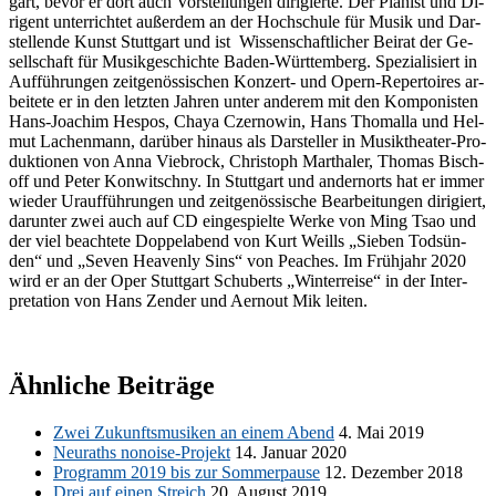
gart, be­vor er dort auch Vor­stel­lun­gen di­ri­gier­te. Der Pia­nist und Di­
ri­gent un­ter­rich­tet au­ßer­dem an der Hoch­schu­le für Mu­sik und Dar­
stel­len­de Kunst Stutt­gart und ist Wis­sen­schaft­li­cher Bei­rat der Ge­
sell­schaft für Mu­sik­ge­schich­te Ba­den-Würt­tem­berg. Spe­zia­li­siert in
Auf­füh­run­gen zeit­ge­nös­si­schen Kon­zert- und Opern-Re­per­toires ar­
bei­te­te er in den letz­ten Jah­ren un­ter an­de­rem mit den Kom­po­nis­ten
Hans-Joa­chim Hes­pos, Cha­ya Czer­no­win, Hans Tho­m­al­la und Hel­
mut La­chen­mann, dar­über hin­aus als Dar­stel­ler in Mu­sik­thea­ter-Pro­
duk­tio­nen von Anna Vie­b­rock, Chris­toph Mar­tha­ler, Tho­mas Bi­sch­
off und Pe­ter Kon­wit­sch­ny. In Stutt­gart und an­dern­orts hat er im­mer
wie­der Ur­auf­füh­run­gen und zeit­ge­nös­si­sche Be­ar­bei­tun­gen di­ri­giert,
dar­un­ter zwei auch auf CD ein­ge­spiel­te Wer­ke von Ming Tsao und
der viel be­ach­te­te Dop­pel­abend von Kurt Weills „Sie­ben Tod­sün­
den“ und „Se­ven He­a­ven­ly Sins“ von Pea­ches. Im Früh­jahr 2020
wird er an der Oper Stutt­gart Schu­berts „Win­ter­rei­se“ in der In­ter­
pre­ta­ti­on von Hans Zen­der und Aern­out Mik leiten.
Ähnliche Beiträge
Zwei Zu­kunfts­mu­si­ken an ei­nem Abend
4. Mai 2019
Neu­r­a­ths no­noi­se-Pro­jekt
14. Ja­nu­ar 2020
Pro­gramm 2019 bis zur Som­mer­pau­se
12. De­zem­ber 2018
Drei auf ei­nen Streich
20. Au­gust 2019