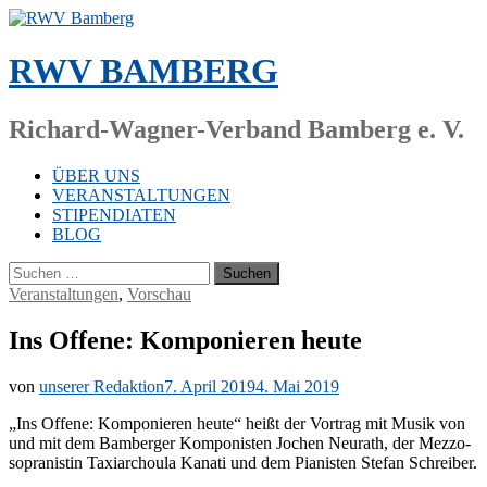
Zum
Inhalt
springen
RWV BAMBERG
Richard-Wagner-Verband Bamberg e. V.
ÜBER UNS
VERANSTALTUNGEN
STIPENDIATEN
BLOG
Suchen
nach:
Veranstaltungen
,
Vorschau
Ins Offene: Komponieren heute
von
unserer Redaktion
7. April 2019
4. Mai 2019
„Ins Of­fe­ne: Kom­po­nie­ren heu­te“ heißt der Vor­trag mit Mu­sik von
und mit dem Bam­ber­ger Kom­po­nis­ten Jo­chen Neu­r­a­th, der Mez­zo­
so­pra­nis­tin Taxi­ar­chou­la Ka­na­ti und dem Pia­nis­ten Ste­fan Schreiber.