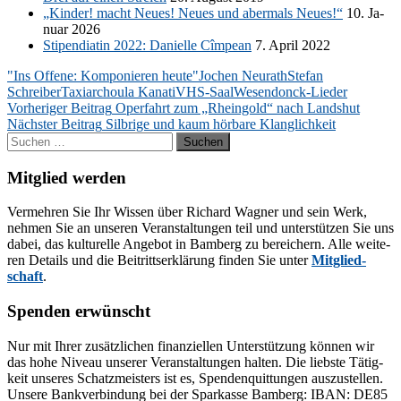
„Kin­der! macht Neu­es! Neu­es und aber­mals Neu­es!“
10. Ja­
nu­ar 2026
Sti­pen­dia­tin 2022: Da­ni­elle Cîm­pean
7. April 2022
"Ins Offene: Komponieren heute"
Jochen Neurath
Stefan
Schreiber
Taxiarchoula Kanati
VHS-Saal
Wesendonck-Lieder
Beitragsnavigation
Vorheriger Beitrag
Operfahrt zum „Rheingold“ nach Landshut
Nächster Beitrag
Silbrige und kaum hörbare Klanglichkeit
Suchen
nach:
Mitglied werden
Ver­meh­ren Sie Ihr Wis­sen über Ri­chard Wag­ner und sein Werk,
neh­men Sie an un­se­ren Ver­an­stal­tun­gen teil und un­ter­stüt­zen Sie uns
da­bei, das kul­tu­rel­le An­ge­bot in Bam­berg zu be­rei­chern. Alle wei­te­
ren De­tails und die Bei­tritts­er­klä­rung fin­den Sie un­ter
Mit­glied­
schaft
.
Spenden erwünscht
Nur mit Ih­rer zu­sätz­li­chen fi­nan­zi­el­len Un­ter­stüt­zung kön­nen wir
das hohe Ni­veau un­se­rer Ver­an­stal­tun­gen hal­ten. Die liebs­te Tä­tig­
keit un­se­res Schatz­meis­ters ist es, Spen­den­quit­tun­gen aus­zu­stel­len.
Un­se­re Bank­ver­bin­dung bei der Spar­kas­se Bam­berg: IBAN: DE85