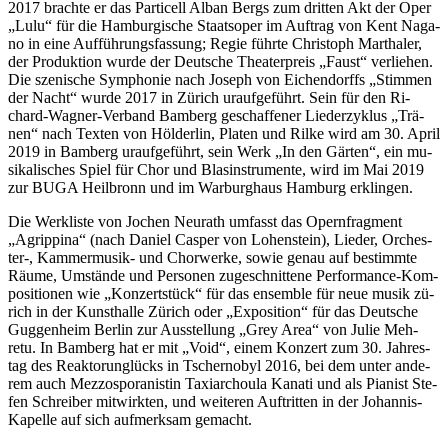
2017 brach­te er das Par­ti­cell Al­ban Bergs zum drit­ten Akt der Oper
„Lulu“ für die Ham­bur­gi­sche Staats­oper im Auf­trag von Kent Na­ga­
no in eine Auf­füh­rungs­fas­sung; Re­gie führ­te Chris­toph Mar­tha­ler,
der Pro­duk­ti­on wur­de der Deut­sche Thea­ter­preis „Faust“ ver­lie­hen.
Die sze­ni­sche Sym­pho­nie nach Jo­seph von Ei­chen­dorffs „Stim­men
der Nacht“ wur­de 2017 in Zü­rich ur­auf­ge­führt. Sein für den Ri­
chard-Wag­ner-Ver­band Bam­berg ge­schaf­fe­ner Lie­der­zy­klus „Trä­
nen“ nach Tex­ten von Höl­der­lin, Pla­ten und Ril­ke wird am 30. April
2019 in Bam­berg ur­auf­ge­führt, sein Werk „In den Gär­ten“, ein mu­
si­ka­li­sches Spiel für Chor und Blas­in­stru­men­te, wird im Mai 2019
zur BUGA Heil­bronn und im War­burg­haus Ham­burg erklingen.
Die Werk­lis­te von Jo­chen Neu­r­a­th um­fasst das Opern­frag­ment
„Agrip­pi­na“ (nach Da­ni­el Cas­per von Lo­hen­stein), Lie­der, Or­ches­
ter-, Kam­mer­mu­sik- und Chor­wer­ke, so­wie ge­nau auf be­stimm­te
Räu­me, Um­stän­de und Per­so­nen zu­ge­schnit­te­ne Per­for­mance-Kom­
po­si­tio­nen wie „Kon­zert­stück“ für das en­sem­ble für neue mu­sik zü­
rich in der Kunst­hal­le Zü­rich oder „Ex­po­si­ti­on“ für das Deut­sche
Gug­gen­heim Ber­lin zur Aus­stel­lung „Grey Area“ von Ju­lie Meh­
retu. In Bam­berg hat er mit „Void“, ei­nem Kon­zert zum 30. Jah­res­
tag des Re­ak­tor­un­glücks in Tscher­no­byl 2016, bei dem un­ter an­de­
rem auch Mez­zos­pora­nis­tin Taxi­ar­chou­la Ka­na­ti und als Pia­nist Ste­
fen Schrei­ber mit­wirk­ten, und wei­te­ren Auf­trit­ten in der Jo­han­nis-
Ka­pel­le auf sich auf­merk­sam gemacht.