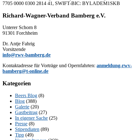
7705 0000 0300 2814 41, SWIFT-BIC: BYLADEM1SKB
Richard-Wagner-Verband Bamberg e.V.
Un­te­rer Schorn 8
91301 Forchheim
Dr. Ant­je Fahrig
Vorsitzende
info@rwv-bamberg.de
Kon­takt­adres­se für Vor­trä­ge und Opern­fahr­ten:
anmeldung-rwv-
bamberg@t-online.de
Kategorien
Beers Blog
(8)
Blog
(388)
Galerie
(20)
Gastbeitrag
(27)
In eigener Sache
(25)
Presse
(8)
Stipendiaten
(89)
Tipp
(49)