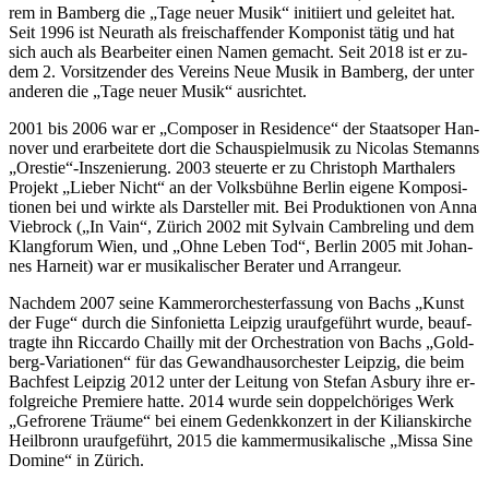
rem in Bam­berg die „Tage neu­er Mu­sik“ in­iti­iert und ge­lei­tet hat.
Seit 1996 ist Neu­r­a­th als frei­schaf­fen­der Kom­po­nist tä­tig und hat
sich auch als Be­ar­bei­ter ei­nen Na­men ge­macht. Seit 2018 ist er zu­
dem 2. Vor­sit­zen­der des Ver­eins Neue Mu­sik in Bam­berg, der un­ter
an­de­ren die „Tage neu­er Mu­sik“ ausrichtet.
2001 bis 2006 war er „Com­po­ser in Re­si­dence“ der Staats­oper Han­
no­ver und er­ar­bei­te­te dort die Schau­spiel­mu­sik zu Ni­co­las Ste­manns
„Orestie“-Inszenierung. 2003 steu­er­te er zu Chris­toph Mar­tha­lers
Pro­jekt „Lie­ber Nicht“ an der Volks­büh­ne Ber­lin ei­ge­ne Kom­po­si­
tio­nen bei und wirk­te als Dar­stel­ler mit. Bei Pro­duk­tio­nen von Anna
Vie­b­rock („In Vain“, Zü­rich 2002 mit Syl­vain Cam­bre­li­ng und dem
Klang­fo­rum Wien, und „Ohne Le­ben Tod“, Ber­lin 2005 mit Jo­han­
nes Harn­eit) war er mu­si­ka­li­scher Be­ra­ter und Arrangeur.
Nach­dem 2007 sei­ne Kam­mer­or­ches­ter­fas­sung von Bachs „Kunst
der Fuge“ durch die Sin­fo­ni­et­ta Leip­zig ur­auf­ge­führt wur­de, be­auf­
trag­te ihn Ric­car­do Chail­ly mit der Or­chestra­ti­on von Bachs „Gold­
berg-Va­ria­tio­nen“ für das Ge­wand­haus­or­ches­ter Leip­zig, die beim
Bach­fest Leip­zig 2012 un­ter der Lei­tung von Ste­fan Asbu­ry ihre er­
folg­rei­che Pre­mie­re hat­te. 2014 wur­de sein dop­pel­chö­ri­ges Werk
„Ge­fro­re­ne Träu­me“ bei ei­nem Ge­denk­kon­zert in der Ki­li­ans­kir­che
Heil­bronn ur­auf­ge­führt, 2015 die kam­mer­mu­si­ka­li­sche „Mis­sa Sine
Do­mi­ne“ in Zürich.