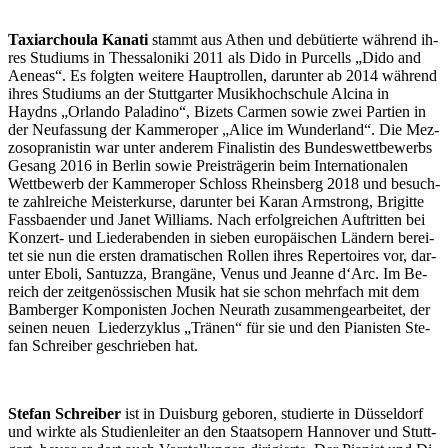
Taxi­ar­chou­la Ka­na­ti
stammt aus Athen und de­bü­tier­te wäh­rend ih­
res Stu­di­ums in Thes­sa­lo­ni­ki 2011 als Dido in Pur­cells „Dido and
Aene­as“. Es folg­ten wei­te­re Haupt­rol­len, dar­un­ter ab 2014 wäh­rend
ih­res Stu­di­ums an der Stutt­gar­ter Mu­sik­hoch­schu­le Al­ci­na in
Haydns „Or­lan­do Pa­la­di­no“, Bi­zets Car­men so­wie zwei Par­tien in
der Neu­fas­sung der Kam­mer­oper „Ali­ce im Wun­der­land“. Die Mez­
zo­so­pra­nis­tin war un­ter an­de­rem Fi­na­lis­tin des Bun­des­wett­be­werbs
Ge­sang 2016 in Ber­lin so­wie Preis­trä­ge­rin beim In­ter­na­tio­na­len
Wett­be­werb der Kam­mer­oper Schloss Rheins­berg 2018 und be­such­
te zahl­rei­che Meis­ter­kur­se, dar­un­ter bei Ka­ran Arm­strong, Bri­git­te
Fass­baen­der und Ja­net Wil­liams. Nach er­folg­rei­chen Auf­trit­ten bei
Kon­zert- und Lie­der­aben­den in sie­ben eu­ro­päi­schen Län­dern be­rei­
tet sie nun die ers­ten dra­ma­ti­schen Rol­len ih­res Re­per­toires vor, dar­
un­ter Ebo­li, San­tuz­za, Bran­gä­ne, Ve­nus und Jean­ne d‘Arc. Im Be­
reich der zeit­ge­nös­si­schen Mu­sik hat sie schon mehr­fach mit dem
Bam­ber­ger Kom­po­nis­ten Jo­chen Neu­r­a­th zu­sam­men­ge­ar­bei­tet, der
sei­nen neu­en Lie­der­zy­klus „Trä­nen“ für sie und den Pia­nis­ten Ste­
fan Schrei­ber ge­schrie­ben hat.
Ste­fan Schrei­ber
ist in Duis­burg ge­bo­ren, stu­dier­te in Düs­sel­dorf
und wirk­te als Stu­di­en­lei­ter an den Staats­opern Han­no­ver und Stutt­