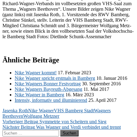
Ri­chard-Wag­ner-Ver­bands im voll­be­setz­ten gro­ßen VHS-Saal zum
The­ma „Wag­ners Beet­ho­ven“. Un­se­re Bil­der zei­gen Nike Wag­ner
(ganz links) mit Ja­sen­ka Roth, 1. Vor­sit­zen­de des RWV Bam­berg,
Chris­ti­ne Sün­kel, stellv. Lei­te­rin der VHS Bam­berg Stadt, RWV-
Mit­glied Chris­tia­na Schmidt und 3. Bür­ger­meis­ter Wolf­gang Metz­
ner, so­wie ei­nen Blick in den voll­be­setz­ten Saal der Volks­hoch­schu­
le Bam­berg Stadt Fo­tos: Diet­lin­de Schunk-Assenmacher
Ähnliche Beiträge
Nike Wag­ner kommt!
17. Fe­bru­ar 2023
Nike Wag­ner spricht erst­mals in Bam­berg
10. Ja­nu­ar 2016
Nike Wag­ners Bon­ner Fest­vor­trag
30. Sep­tem­ber 2016
Nike Wag­ners Bay­reuth-Ab­ge­sang
11. Mai 2017
Nike Wag­ner in Bam­berg
16. März 2023
In­ten­siv, in­for­ma­tiv und il­lu­mi­nie­rend
25. April 2017
Jasenka Roth
Nike Wagner
VHS Bamberg Stadt
Wagners
Beethoven
Wolfgang Metzner
Beitragsnavigation
Vorheriger Beitrag
Symmetrie von Scheitern und Sieg
Nächster Beitrag
Was Wagner und Verdi verbindet und trennt
Suchen