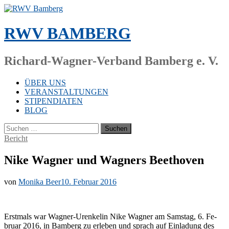
Zum
Inhalt
springen
RWV BAMBERG
Richard-Wagner-Verband Bamberg e. V.
ÜBER UNS
VERANSTALTUNGEN
STIPENDIATEN
BLOG
Suchen
nach:
Bericht
Nike Wagner und Wagners Beethoven
von
Monika Beer
10. Februar 2016
Erst­mals war Wag­ner-Ur­en­ke­lin Nike Wag­ner am Sams­tag, 6. Fe­
bru­ar 2016, in Bam­berg zu er­le­ben und sprach auf Ein­la­dung des