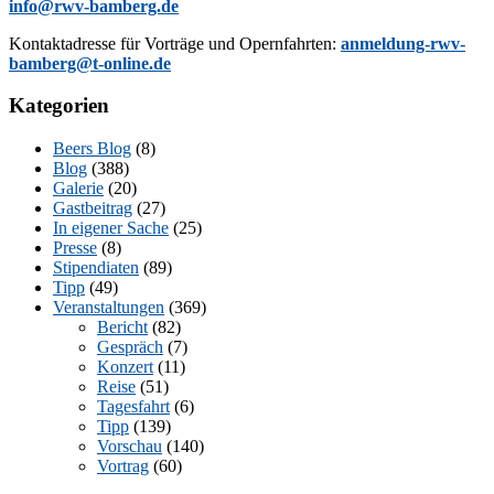
info@rwv-bamberg.de
Kon­takt­adres­se für Vor­trä­ge und Opern­fahr­ten:
anmeldung-rwv-
bamberg@t-online.de
Kategorien
Beers Blog
(8)
Blog
(388)
Galerie
(20)
Gastbeitrag
(27)
In eigener Sache
(25)
Presse
(8)
Stipendiaten
(89)
Tipp
(49)
Veranstaltungen
(369)
Bericht
(82)
Gespräch
(7)
Konzert
(11)
Reise
(51)
Tagesfahrt
(6)
Tipp
(139)
Vorschau
(140)
Vortrag
(60)