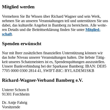
nach:
Mitglied werden
Ver­meh­ren Sie Ihr Wis­sen über Ri­chard Wag­ner und sein Werk,
neh­men Sie an un­se­ren Ver­an­stal­tun­gen teil und un­ter­stüt­zen Sie uns
da­bei, das kul­tu­rel­le An­ge­bot in Bam­berg zu be­rei­chern. Alle wei­te­
ren De­tails und die Bei­tritts­er­klä­rung fin­den Sie un­ter
Mit­glied­
schaft
.
Spenden erwünscht
Nur mit Ih­rer zu­sätz­li­chen fi­nan­zi­el­len Un­ter­stüt­zung kön­nen wir
das hohe Ni­veau un­se­rer Ver­an­stal­tun­gen hal­ten. Die liebs­te Tä­tig­
keit un­se­res Schatz­meis­ters ist es, Spen­den­quit­tun­gen aus­zu­stel­len.
Un­se­re Bank­ver­bin­dung bei der Spar­kas­se Bam­berg: IBAN: DE85
7705 0000 0300 2814 41, SWIFT-BIC: BYLADEM1SKB
Richard-Wagner-Verband Bamberg e.V.
Un­te­rer Schorn 8
91301 Forchheim
Dr. Ant­je Fahrig
Vorsitzende