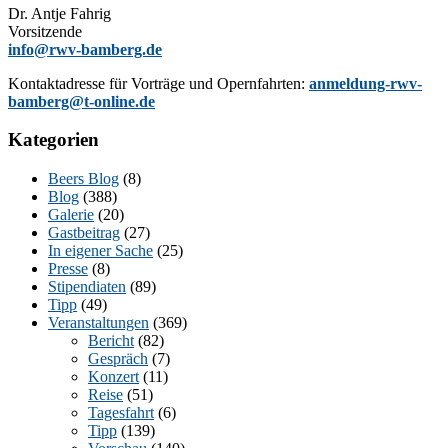
Dr. Ant­je Fahrig
Vorsitzende
info@rwv-bamberg.de
Kon­takt­adres­se für Vor­trä­ge und Opern­fahr­ten:
anmeldung-rwv-
bamberg@t-online.de
Kategorien
Beers Blog
(8)
Blog
(388)
Galerie
(20)
Gastbeitrag
(27)
In eigener Sache
(25)
Presse
(8)
Stipendiaten
(89)
Tipp
(49)
Veranstaltungen
(369)
Bericht
(82)
Gespräch
(7)
Konzert
(11)
Reise
(51)
Tagesfahrt
(6)
Tipp
(139)