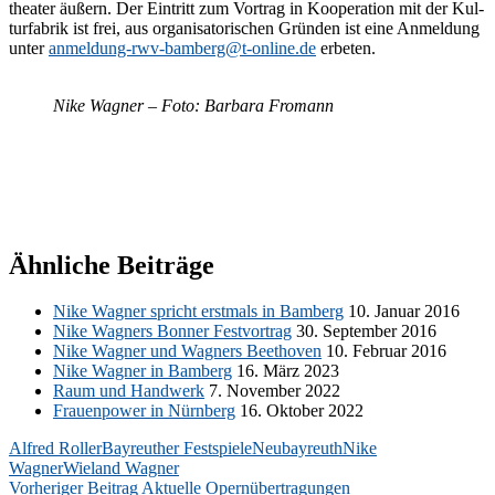
thea­ter äu­ßern. Der Ein­tritt zum Vor­trag in Ko­ope­ra­ti­on mit der Kul­
tur­fa­brik ist frei, aus or­ga­ni­sa­to­ri­schen Grün­den ist eine An­mel­dung
un­ter
anmeldung-rwv-bamberg@t-online.de
erbeten.
Nike Wag­ner – Foto: Bar­ba­ra Fromann
Ähnliche Beiträge
Nike Wag­ner spricht erst­mals in Bam­berg
10. Ja­nu­ar 2016
Nike Wag­ners Bon­ner Fest­vor­trag
30. Sep­tem­ber 2016
Nike Wag­ner und Wag­ners Beet­ho­ven
10. Fe­bru­ar 2016
Nike Wag­ner in Bam­berg
16. März 2023
Raum und Hand­werk
7. No­vem­ber 2022
Frau­en­power in Nürn­berg
16. Ok­to­ber 2022
Alfred Roller
Bayreuther Festspiele
Neubayreuth
Nike
Wagner
Wieland Wagner
Beitragsnavigation
Vorheriger Beitrag
Aktuelle Opernübertragungen