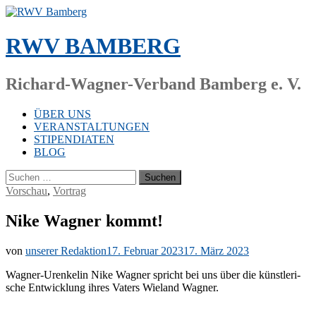
Zum
Inhalt
springen
RWV BAMBERG
Richard-Wagner-Verband Bamberg e. V.
ÜBER UNS
VERANSTALTUNGEN
STIPENDIATEN
BLOG
Suchen
nach:
Vorschau
,
Vortrag
Nike Wagner kommt!
von
unserer Redaktion
17. Februar 2023
17. März 2023
Wag­ner-Ur­en­ke­lin Nike Wag­ner spricht bei uns über die künst­le­ri­
sche Ent­wick­lung ih­res Va­ters Wie­land Wagner.