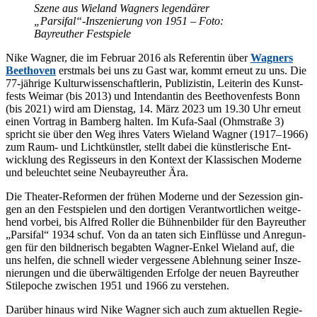
Sze­ne aus Wie­land Wag­ners le­gen­dä­rer
„Parsifal“-Inszenierung von 1951 – Foto:
Bay­reu­ther Festspiele
Nike Wag­ner, die im Fe­bru­ar 2016 als Re­fe­ren­tin über
Wag­ners
Beet­ho­ven
erst­mals bei uns zu Gast war, kommt er­neut zu uns. Die
77-jäh­ri­ge Kul­tur­wis­sen­schaft­le­rin, Pu­bli­zis­tin, Lei­te­rin des Kunst­
fests Wei­mar (bis 2013) und In­ten­dan­tin des Beet­ho­ven­fests Bonn
(bis 2021) wird am Diens­tag, 14. März 2023 um 19.30 Uhr er­neut
ei­nen Vor­trag in Bam­berg hal­ten. Im Kufa-Saal (Ohm­stra­ße 3)
spricht sie über den Weg ih­res Va­ters Wie­land Wag­ner (1917–1966)
zum Raum- und Licht­künst­ler, stellt da­bei die künst­le­ri­sche Ent­
wick­lung des Re­gis­seurs in den Kon­text der Klas­si­schen Mo­der­ne
und be­leuch­tet sei­ne Neu­bay­reu­ther Ära.
Die Thea­ter-Re­for­men der frü­hen Mo­der­ne und der Se­zes­si­on gin­
gen an den Fest­spie­len und den dor­ti­gen Ver­ant­wort­li­chen weit­ge­
hend vor­bei, bis Al­fred Rol­ler die Büh­nen­bil­der für den Bay­reu­ther
„Par­si­fal“ 1934 schuf. Von da an ta­ten sich Ein­flüs­se und An­re­gun­
gen für den bild­ne­risch be­gab­ten Wag­ner-En­kel Wie­land auf, die
uns hel­fen, die schnell wie­der ver­ges­se­ne Ab­leh­nung sei­ner In­sze­
nie­run­gen und die über­wäl­ti­gen­den Er­fol­ge der neu­en Bay­reu­ther
Stil­epo­che zwi­schen 1951 und 1966 zu verstehen.
Dar­über hin­aus wird Nike Wag­ner sich auch zum ak­tu­el­len Re­gie­