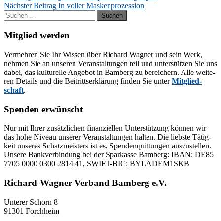
Nächster Beitrag
In voller Maskenprozession
Suchen
nach:
Mitglied werden
Ver­meh­ren Sie Ihr Wis­sen über Ri­chard Wag­ner und sein Werk,
neh­men Sie an un­se­ren Ver­an­stal­tun­gen teil und un­ter­stüt­zen Sie uns
da­bei, das kul­tu­rel­le An­ge­bot in Bam­berg zu be­rei­chern. Alle wei­te­
ren De­tails und die Bei­tritts­er­klä­rung fin­den Sie un­ter
Mit­glied­
schaft
.
Spenden erwünscht
Nur mit Ih­rer zu­sätz­li­chen fi­nan­zi­el­len Un­ter­stüt­zung kön­nen wir
das hohe Ni­veau un­se­rer Ver­an­stal­tun­gen hal­ten. Die liebs­te Tä­tig­
keit un­se­res Schatz­meis­ters ist es, Spen­den­quit­tun­gen aus­zu­stel­len.
Un­se­re Bank­ver­bin­dung bei der Spar­kas­se Bam­berg: IBAN: DE85
7705 0000 0300 2814 41, SWIFT-BIC: BYLADEM1SKB
Richard-Wagner-Verband Bamberg e.V.
Un­te­rer Schorn 8
91301 Forchheim