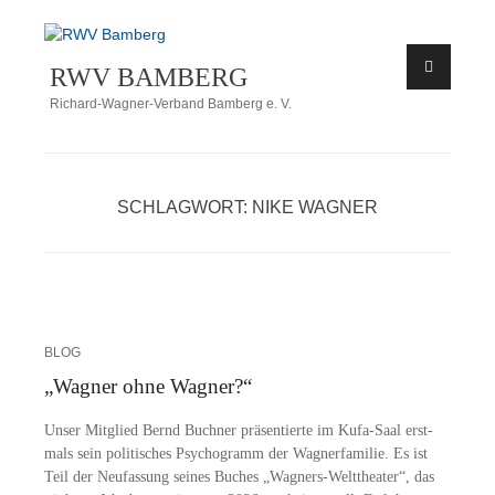
Zum
Inhalt
RWV BAMBERG
springen
Richard-Wagner-Verband Bamberg e. V.
SCHLAGWORT:
NIKE WAGNER
BLOG
„Wagner ohne Wagner?“
Un­ser Mit­glied Bernd Buch­ner prä­sen­tier­te im Kufa-Saal erst­
mals sein po­li­ti­sches Psy­cho­gramm der Wag­ner­fa­mi­lie. Es ist
Teil der Neu­fas­sung sei­nes Bu­ches „Wa­g­­ners-Wel­t­­the­a­­ter“, das