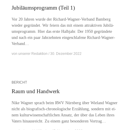
Jubiläumsprogramm (Teil 1)
Vor 20 Jah­ren wur­de der Ri­­chard-Wa­g­­ner-Ver­­­band Bam­berg
wie­der ge­grün­det. Wir fei­ern das mit ei­nem at­trak­ti­ven Ju­bi­lä­
ums­pro­gramm. Hier das ers­te Halb­jahr. Der 1950 ge­grün­de­te
und nach ein paar Jahr­zehn­ten ein­ge­schla­fe­ne Richard-Wagner-
Verband…
von
unserer Redaktion
30. Dezember 2022
BERICHT
Raum und Handwerk
Nike Wag­ner sprach beim RWV Nürn­berg über Wie­land Wag­ner
nicht als bio­­­gra­­fisch-chro­­no­­lo­­gi­­sche Er­zäh­lung, son­dern mit ei­
nem kul­tur­wis­sen­schaft­li­chen An­satz, der über das Le­ben ih­res
Va­ters hin­aus­reicht. Zu ei­nem ganz be­son­de­ren Vortrag…