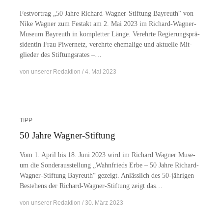
Fest­vor­trag „50 Jah­re Ri­­chard-Wa­g­­ner-Stif­­tung Bay­reuth“ von
Nike Wag­ner zum Fest­akt am 2. Mai 2023 im Ri­­chard-Wa­g­­ner-
Mu­­se­um Bay­reuth in kom­plet­ter Län­ge. Ver­ehr­te Re­gie­rungs­prä­
si­den­tin Frau Pi­wer­netz, ver­ehr­te ehe­ma­li­ge und ak­tu­el­le Mit­
glie­der des Stiftungsrates –…
von
unserer Redaktion
4. Mai 2023
TIPP
50 Jahre Wagner-Stiftung
Vom 1. April bis 18. Juni 2023 wird im Ri­chard Wag­ner Mu­se­
um die Son­der­aus­stel­lung „Wahn­frieds Erbe – 50 Jah­re Ri­­chard-
Wa­g­­ner-Stif­­tung Bay­reuth“ ge­zeigt. An­läss­lich des 50-jäh­ri­­gen
Be­stehens der Ri­­chard-Wa­g­­ner-Stif­­tung zeigt das…
von
unserer Redaktion
30. März 2023