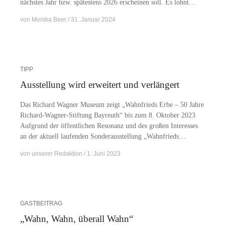
nächs­tes Jahr bzw. spä­tes­tens 2026 er­schei­nen soll. Es lohnt…
von
Monika Beer
31. Januar 2024
TIPP
Ausstellung wird erweitert und verlängert
Das Ri­chard Wag­ner Mu­se­um zeigt „Wahn­frieds Erbe – 50 Jah­re
Ri­­chard-Wa­g­­ner-Stif­­tung Bay­reuth“ bis zum 8. Ok­to­ber 2023
Auf­grund der öf­fent­li­chen Re­so­nanz und des gro­ßen In­ter­es­ses
an der ak­tu­ell lau­fen­den Son­der­aus­stel­lung „Wahn­frieds…
von
unserer Redaktion
1. Juni 2023
GASTBEITRAG
„Wahn, Wahn, überall Wahn“