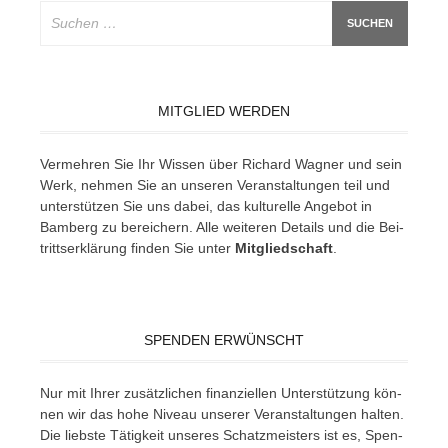
Suchen
nach:
MITGLIED WERDEN
Ver­meh­ren Sie Ihr Wis­sen über Ri­chard Wag­ner und sein
Werk, neh­men Sie an un­se­ren Ver­an­stal­tun­gen teil und
un­ter­stüt­zen Sie uns da­bei, das kul­tu­rel­le An­ge­bot in
Bam­berg zu be­rei­chern. Alle wei­te­ren De­tails und die Bei­
tritts­er­klä­rung fin­den Sie un­ter
Mit­glied­schaft
.
SPENDEN ERWÜNSCHT
Nur mit Ih­rer zu­sätz­li­chen fi­nan­zi­el­len Un­ter­stüt­zung kön­
nen wir das hohe Ni­veau un­se­rer Ver­an­stal­tun­gen hal­ten.
Die liebs­te Tä­tig­keit un­se­res Schatz­meis­ters ist es, Spen­