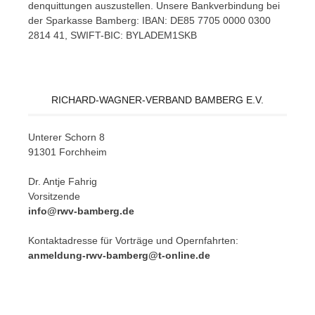
den­quit­tun­gen aus­zu­stel­len. Un­se­re Bank­ver­bin­dung bei
der Spar­kas­se Bam­berg: IBAN: DE85 7705 0000 0300
2814 41, SWIFT-BIC: BYLADEM1SKB
RICHARD-WAGNER-VERBAND BAMBERG E.V.
Un­te­rer Schorn 8
91301 Forchheim
Dr. Ant­je Fahrig
Vorsitzende
info@rwv-bamberg.de
Kon­takt­adres­se für Vor­trä­ge und Opern­fahr­ten:
anmeldung-rwv-bamberg@t-online.de