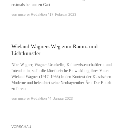
erst­mals bei uns zu Gast…
von
unserer Redaktion
17. Februar 2023
Wieland Wagners Weg zum Raum- und
Lichtkünstler
Nike Wag­ner, Wa­g­­ner-Ur­en­ke­­lin, Kul­tur­wis­sen­schaft­le­rin und
In­ten­dan­tin, stellt die künst­le­ri­sche Ent­wick­lung ih­res Va­ters
Wie­land Wag­ner (1917–1966) in den Kon­text der Klas­si­schen
Mo­der­ne und be­leuch­tet sei­ne Neu­bay­reu­ther Ära. Der Ein­tritt
zu ihrem…
von
unserer Redaktion
4. Januar 2023
VORSCHAU