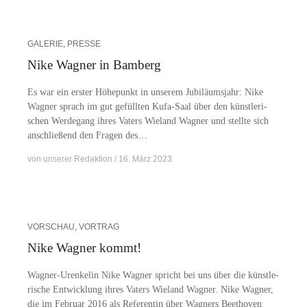
GALERIE
,
PRESSE
Nike Wagner in Bamberg
Es war ein ers­ter Hö­he­punkt in un­se­rem Ju­bi­lä­ums­jahr: Nike
Wag­ner sprach im gut ge­füll­ten Kufa-Saal über den künst­le­ri­
schen Wer­de­gang ih­res Va­ters Wie­land Wag­ner und stell­te sich
an­schlie­ßend den Fra­gen des…
von
unserer Redaktion
16. März 2023
VORSCHAU
,
VORTRAG
Nike Wagner kommt!
Wa­g­­ner-Ur­en­ke­­lin Nike Wag­ner spricht bei uns über die künst­le­
ri­sche Ent­wick­lung ih­res Va­ters Wie­land Wag­ner. Nike Wag­ner,
die im Fe­bru­ar 2016 als Re­fe­ren­tin über Wag­ners Beet­ho­ven