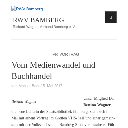
Zum
Inhalt
RWV BAMBERG
springen
Richard-Wagner-Verband Bamberg e. V.
TIPP
,
VORTRAG
Vom Medienwandel und
Buchhandel
von
Monika Beer
5. Mai 2017
Un­ser Mit­glied Dr.
Bet­ti­na Wagner
Bet­ti­na Wag­ner
,
die neue Lei­te­rin der Staats­bi­blio­thek Bam­berg, stellt sich im
Mai mit ei­nem Vor­trag im Gro­ßen VHS-Saal und ei­ner ge­mein­
sam mit der Volks­hoch­schu­le Bam­berg Stadt ver­an­stal­te­ten Füh­