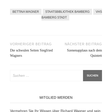
BETTINA WAGNER
STAATSBIBLIOTHEK BAMBERG
VHS
BAMBERG STADT
Beitragsnavigation
VORHERIGER BEITRAG
NÄCHSTER BEITRAG
Die schwulen Seiten Siegfried
Szenenapplaus nach dem
Wagners
Quintett
Suchen
nach:
MITGLIED WERDEN
Ver­meh­ren Sie Ihr Wis­sen über Ri­chard Wag­ner und sein