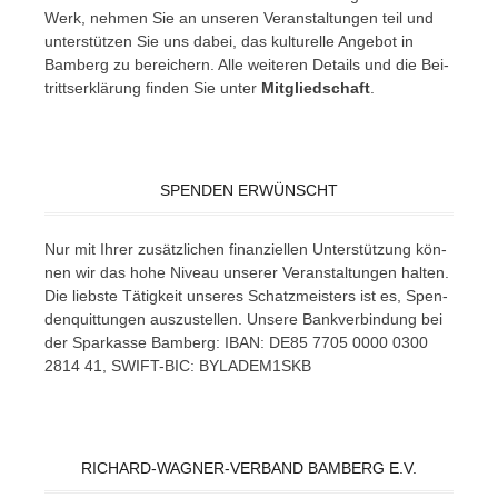
Werk, neh­men Sie an un­se­ren Ver­an­stal­tun­gen teil und
un­ter­stüt­zen Sie uns da­bei, das kul­tu­rel­le An­ge­bot in
Bam­berg zu be­rei­chern. Alle wei­te­ren De­tails und die Bei­
tritts­er­klä­rung fin­den Sie un­ter
Mit­glied­schaft
.
SPENDEN ERWÜNSCHT
Nur mit Ih­rer zu­sätz­li­chen fi­nan­zi­el­len Un­ter­stüt­zung kön­
nen wir das hohe Ni­veau un­se­rer Ver­an­stal­tun­gen hal­ten.
Die liebs­te Tä­tig­keit un­se­res Schatz­meis­ters ist es, Spen­
den­quit­tun­gen aus­zu­stel­len. Un­se­re Bank­ver­bin­dung bei
der Spar­kas­se Bam­berg: IBAN: DE85 7705 0000 0300
2814 41, SWIFT-BIC: BYLADEM1SKB
RICHARD-WAGNER-VERBAND BAMBERG E.V.