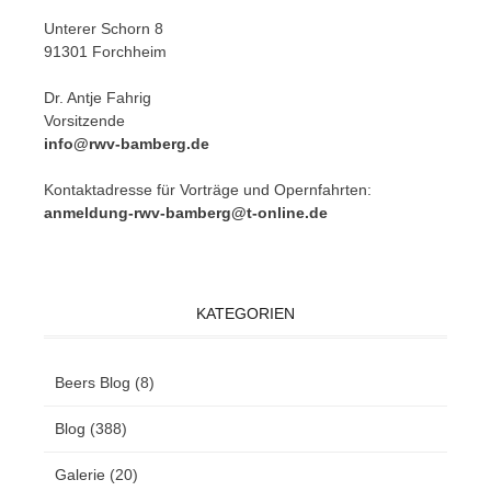
Un­te­rer Schorn 8
91301 Forchheim
Dr. Ant­je Fahrig
Vorsitzende
info@rwv-bamberg.de
Kon­takt­adres­se für Vor­trä­ge und Opern­fahr­ten:
anmeldung-rwv-bamberg@t-online.de
KATEGORIEN
Beers Blog
(8)
Blog
(388)
Galerie
(20)