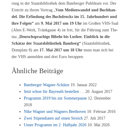
rung in der Staats­bi­blio­thek dem Bam­ber­ger Pu­bli­kum vor. Der
Ein­tritt zu ih­rem Vor­trag „
Vom Me­di­en­wan­del und Buch­han­
del. Die Er­fin­dung des Buch­drucks im 15. Jahr­hun­dert und
ihre Fol­gen“
am
9. Mai 2017 um 19 Uhr
im Gro­ßen VHS-Saal
(Al­tes E-Werk, Tränk­gas­se 4) ist frei, für die Füh­rung zum The­
ma „
Deutsch­spra­chi­ge Bi­beln bis Lu­ther. Ein­blick in die
Schät­ze der Staats­bi­blio­thek Bam­berg“
(Staats­bi­blio­thek,
Dom­platz 8) am
17. Mai 2017 um 18 Uhr
muss man sich bei
der VHS an­mel­den und drei Euro berappen.
Ähnliche Beiträge
Bam­ber­ger Wag­ner-Schät­ze
19. Ja­nu­ar 2022
Jetzt schon für Bay­reuth be­stel­len …
20. Au­gust 2017
Pro­gramm 2019 bis zur Som­mer­pau­se
12. De­zem­ber
2018
Nike Wag­ner und Wag­ners Beet­ho­ven
10. Fe­bru­ar 2016
Zwei Sti­pen­dia­ten auf ei­nen Streich
27. Juli 2017
Un­ser Pro­gramm im 2. Halb­jahr 2026
10. Mai 2026