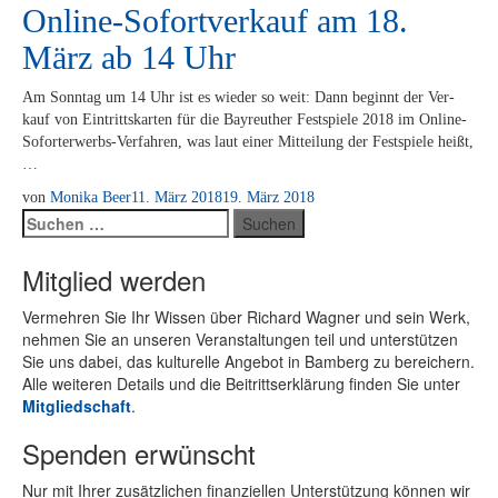
Online-Sofortverkauf am 18.
März ab 14 Uhr
Am Sonn­tag um 14 Uhr ist es wie­der so weit: Dann be­ginnt der Ver­
kauf von Ein­tritts­kar­ten für die Bay­reu­ther Fest­spie­le 2018 im On­­li­ne-
So­­for­t­er­­werbs-Ver­­­fah­­ren, was laut ei­ner Mit­tei­lung der Fest­spie­le heißt,
…
von
Monika Beer
11. März 2018
19. März 2018
Suchen
nach:
Mitglied werden
Ver­meh­ren Sie Ihr Wis­sen über Ri­chard Wag­ner und sein Werk,
neh­men Sie an un­se­ren Ver­an­stal­tun­gen teil und un­ter­stüt­zen
Sie uns da­bei, das kul­tu­rel­le An­ge­bot in Bam­berg zu be­rei­chern.
Alle wei­te­ren De­tails und die Bei­tritts­er­klä­rung fin­den Sie un­ter
Mit­glied­schaft
.
Spenden erwünscht
Nur mit Ih­rer zu­sätz­li­chen fi­nan­zi­el­len Un­ter­stüt­zung kön­nen wir