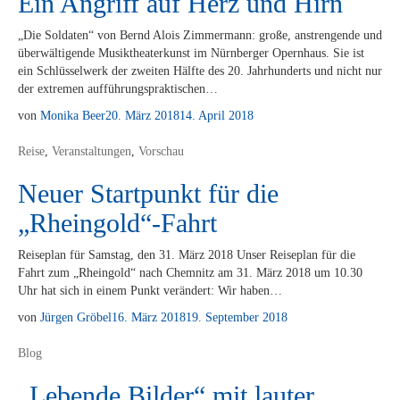
Ein Angriff auf Herz und Hirn
„Die Sol­da­ten“ von Bernd Alo­is Zim­mer­mann: gro­ße, an­stren­gen­de und
über­wäl­ti­gen­de Mu­sik­thea­ter­kunst im Nürn­ber­ger Opern­haus. Sie ist
ein Schlüs­sel­werk der zwei­ten Hälf­te des 20. Jahr­hun­derts und nicht nur
der ex­tre­men aufführungspraktischen…
von
Monika Beer
20. März 2018
14. April 2018
Reise
,
Veranstaltungen
,
Vorschau
Neuer Startpunkt für die
„Rheingold“-Fahrt
Rei­se­plan für Sams­tag, den 31. März 2018 Un­ser Rei­se­plan für die
Fahrt zum „Rhein­gold“ nach Chem­nitz am 31. März 2018 um 10.30
Uhr hat sich in ei­nem Punkt ver­än­dert: Wir haben…
von
Jürgen Gröbel
16. März 2018
19. September 2018
Blog
„Lebende Bilder“ mit lauter