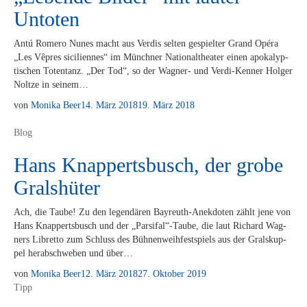
Untoten
Antú Rome­ro Nunes macht aus Ver­dis sel­ten ge­spiel­ter Grand Opé­ra
„Les Vê­pres si­ci­li­en­nes“ im Münch­ner Na­tio­nal­thea­ter ei­nen apo­ka­lyp­
ti­schen To­ten­tanz. „Der Tod“, so der Wa­g­­ner- und Ver­­­di-Ken­­ner Hol­ger
Nolt­ze in seinem…
von
Monika Beer
14. März 2018
19. März 2018
Blog
Hans Knappertsbusch, der grobe
Gralshüter
Ach, die Tau­be! Zu den le­gen­dä­ren Bay­­reuth-An­ek­­do­­ten zählt jene von
Hans Knap­perts­busch und der „Parsifal“-Taube, die laut Ri­chard Wag­
ners Li­bret­to zum Schluss des Büh­nen­weih­fest­spiels aus der Gral­skup­
pel her­ab­schwe­ben und über…
von
Monika Beer
12. März 2018
27. Oktober 2019
Tipp