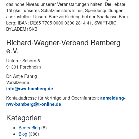
das hohe Ni­veau un­se­rer Ver­an­stal­tun­gen hal­ten. Die liebs­te
Tä­tig­keit un­se­res Schatz­meis­ters ist es, Spen­den­quit­tun­gen
aus­zu­stel­len. Un­se­re Bank­ver­bin­dung bei der Spar­kas­se Bam­
berg: IBAN: DE85 7705 0000 0300 2814 41, SWIFT-BIC:
BYLADEM1SKB
Richard-Wagner-Verband Bamberg
e.V.
Un­te­rer Schorn 8
91301 Forchheim
Dr. Ant­je Fahrig
Vorsitzende
info@rwv-bamberg.de
Kon­takt­adres­se für Vor­trä­ge und Opern­fahr­ten:
anmeldung-
rwv-bamberg@t-online.de
Kategorien
Beers Blog
(8)
Blog
(388)