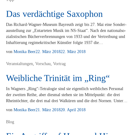
Das verdächtige Saxophon
Das Ri­­chard-Wa­g­­ner-Mu­­se­um Bay­reuth zeigt bis 27. Mai eine Son­der­
aus­stel­lung zur „Ent­ar­te­ten Mu­sik im NS-Staat“. Nach den na­tio­nal­so­
zia­lis­ti­schen Bü­cher­ver­bren­nun­gen von 1933 und der Ver­trei­bung und
In­haf­tie­rung re­gime­kri­ti­scher Künst­ler folg­te 1937 die…
von
Monika Beer
22. März 2018
22. März 2018
Veranstaltungen
,
Vorschau
,
Vortrag
Weibliche Trinität im „Ring“
In Wag­ners „Ring“-Tetralogie sind sie ei­gent­lich weib­li­ches Per­so­nal
der zwei­ten Rei­he, aber dies­mal ste­hen sie im Mit­tel­punkt: die drei
Rhein­töch­ter, die drei mal drei Wal­kü­ren und die drei Nor­nen. Unter…
von
Monika Beer
21. März 2018
20. April 2018
Blog