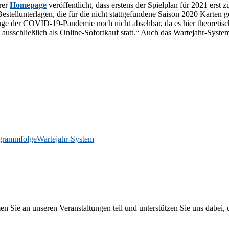
­rer
Home­page
ver­öf­fent­licht, dass ers­tens der Spiel­plan für 2021 erst z
stell­un­ter­la­gen, die für die nicht statt­ge­fun­de­ne Sai­son 2020 Kar­ten 
 Zuge der CO­VID-19-Pan­de­mie noch nicht ab­seh­bar, da es hier theo­re­tisc
nd aus­schließ­lich als On­line-So­fort­kauf statt.“ Auch das War­te­jahr-Sys­
grammfolge
Wartejahr-System
 an un­se­ren Ver­an­stal­tun­gen teil und un­ter­stüt­zen Sie uns da­bei, da