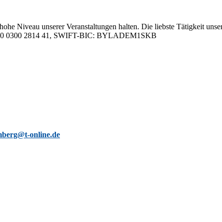
hohe Ni­veau un­se­rer Ver­an­stal­tun­gen hal­ten. Die liebs­te Tä­tig­keit un­se­
05 0000 0300 2814 41, SWIFT-BIC: BYLADEM1SKB
berg@t-online.de