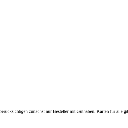
­rück­sich­ti­gen zu­nächst nur Be­stel­ler mit Gut­ha­ben. Kar­ten für alle 