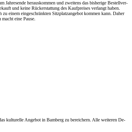
um Jah­res­en­de her­aus­kom­men und zwei­tens das bis­he­ri­ge Be­stell­ver­
ge­kauft und kei­ne Rück­erstat­tung des Kauf­prei­ses ver­langt ha­ben.
h zu ei­nem ein­ge­schränk­ten Sitz­platz­an­ge­bot kom­men kann. Da­her
tem macht eine Pause.
s kul­tu­rel­le An­ge­bot in Bam­berg zu be­rei­chern. Alle wei­te­ren De­