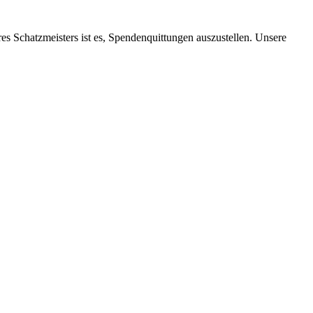
res Schatz­meis­ters ist es, Spen­den­quit­tun­gen aus­zu­stel­len. Un­se­re