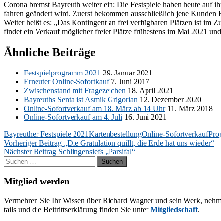
Co­ro­na bremst Bay­reuth wei­ter ein: Die Fest­spie­le ha­ben heu­te auf ih
fah­ren ge­än­dert wird. Zu­erst be­kom­men aus­schließ­lich jene Kun­den Be­
Wei­ter heißt es: „Das Kon­tin­gent an frei ver­füg­ba­ren Plät­zen ist im
fin­det ein Ver­kauf mög­li­cher frei­er Plät­ze frü­hes­tens im Mai 2021 u
Ähnliche Beiträge
Fest­spiel­pro­gramm 2021
29. Ja­nu­ar 2021
Er­neu­ter On­line-So­fort­kauf
7. Juni 2017
Zwi­schen­stand mit Fra­ge­zei­chen
18. April 2021
Bay­reuths Sen­ta ist As­mik Gri­go­ri­an
12. De­zem­ber 2020
On­line-So­fort­ver­kauf am 18. März ab 14 Uhr
11. März 2018
On­line-So­fort­ver­kauf am 4. Juli
16. Juni 2021
Bayreuther Festspiele 2021
Kartenbestellung
Online-Sofortverkauf
Pro
Beitragsnavigation
Vorheriger Beitrag
„Die Gratulation quillt, die Erde hat uns wieder“
Nächster Beitrag
Schlingensiefs „Parsifal“
Suchen
nach:
Mitglied werden
Ver­meh­ren Sie Ihr Wis­sen über Ri­chard Wag­ner und sein Werk, neh­men Sie
tails und die Bei­tritts­er­klä­rung fin­den Sie un­ter
Mit­glied­schaft
.