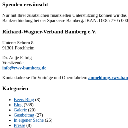
Spenden erwünscht
Nur mit Ih­rer zu­sätz­li­chen fi­nan­zi­el­len Un­ter­stüt­zung kön­nen wir das 
Bank­ver­bin­dung bei der Spar­kas­se Bam­berg: IBAN: DE85 77
Richard-Wagner-Verband Bamberg e.V.
Un­te­rer Schorn 8
91301 Forchheim
Dr. Ant­je Fahrig
Vorsitzende
info@rwv-bamberg.de
Kon­takt­adres­se für Vor­trä­ge und Opern­fahr­ten:
anmeldung-rwv-bam
Kategorien
Beers Blog
(8)
Blog
(388)
Galerie
(20)
Gastbeitrag
(27)
In eigener Sache
(25)
Presse
(8)