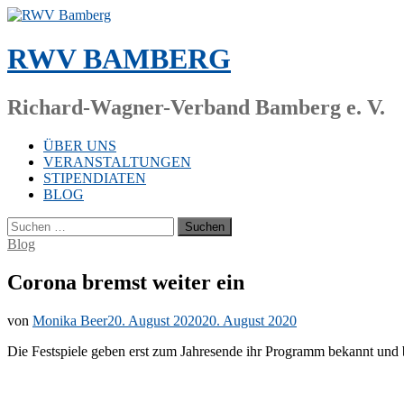
Zum
Inhalt
springen
RWV BAMBERG
Richard-Wagner-Verband Bamberg e. V.
ÜBER UNS
VERANSTALTUNGEN
STIPENDIATEN
BLOG
Suchen
nach:
Blog
Corona bremst weiter ein
von
Monika Beer
20. August 2020
20. August 2020
Die Fest­spie­le ge­ben erst zum Jah­res­en­de ihr Pro­gramm be­kannt und be