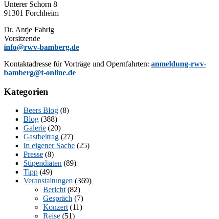
Un­te­rer Schorn 8
91301 Forchheim
Dr. Ant­je Fahrig
Vorsitzende
info@rwv-bamberg.de
Kon­takt­adres­se für Vor­trä­ge und Opern­fahr­ten:
anmeldung-rwv-
bamberg@t-online.de
Kategorien
Beers Blog
(8)
Blog
(388)
Galerie
(20)
Gastbeitrag
(27)
In eigener Sache
(25)
Presse
(8)
Stipendiaten
(89)
Tipp
(49)
Veranstaltungen
(369)
Bericht
(82)
Gespräch
(7)
Konzert
(11)
Reise
(51)