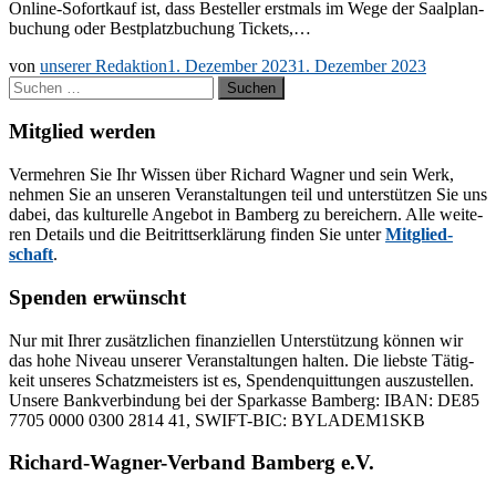
On­­li­ne-So­­for­t­­kauf ist, dass Be­stel­ler erst­mals im Wege der Saal­plan­
bu­chung oder Best­platz­bu­chung Tickets,…
von
unserer Redaktion
1. Dezember 2023
1. Dezember 2023
Suchen
nach:
Mitglied werden
Ver­meh­ren Sie Ihr Wis­sen über Ri­chard Wag­ner und sein Werk,
neh­men Sie an un­se­ren Ver­an­stal­tun­gen teil und un­ter­stüt­zen Sie uns
da­bei, das kul­tu­rel­le An­ge­bot in Bam­berg zu be­rei­chern. Alle wei­te­
ren De­tails und die Bei­tritts­er­klä­rung fin­den Sie un­ter
Mit­glied­
schaft
.
Spenden erwünscht
Nur mit Ih­rer zu­sätz­li­chen fi­nan­zi­el­len Un­ter­stüt­zung kön­nen wir
das hohe Ni­veau un­se­rer Ver­an­stal­tun­gen hal­ten. Die liebs­te Tä­tig­
keit un­se­res Schatz­meis­ters ist es, Spen­den­quit­tun­gen aus­zu­stel­len.
Un­se­re Bank­ver­bin­dung bei der Spar­kas­se Bam­berg: IBAN: DE85
7705 0000 0300 2814 41, SWIFT-BIC: BYLADEM1SKB
Richard-Wagner-Verband Bamberg e.V.