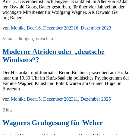
Am 12. De­zem­ber ist nach län­ge­rer Krank­heit im Al­ter von 82 Jah­
ren Os­wald Ge­org Bau­er ge­stor­ben, für über vier Jahr­zehn­te der
wich­tigs­te Mit­ar­bei­ter für Wolf­gang Wag­ner. Als Os­wald Ge­
org Bauer…
von
Monika Beer
16. Dezember 2023
16. Dezember 2023
Veranstaltungen
,
Vorschau
Moderne Atriden oder „deutsche
Windsors“?
Der His­to­ri­ker und Jour­na­list Bernd Buch­ner prä­sen­tiert am 16. Ja­
nu­ar um 19.30 Uhr im Kufa-Saal ein po­li­ti­sches Psy­cho­gramm der
Fa­mi­lie Wag­ner. Kunst und Po­li­tik wa­ren am Grü­nen Hü­gel in
Bayreuth…
von
Monika Beer
15. Dezember 2023
11. Dezember 2025
Blog
Wagners Grabgesang für Weber