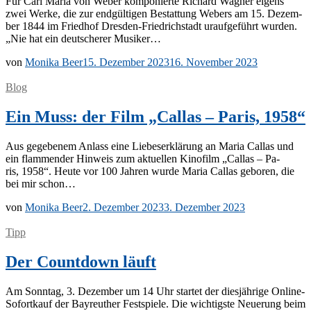
Für Carl Ma­ria von We­ber kom­po­nier­te Ri­chard Wag­ner ei­gens
zwei Wer­ke, die zur end­gül­ti­gen Be­stat­tung We­bers am 15. De­zem­
ber 1844 im Fried­hof Dres­­den-Frie­d­rich­­stadt ur­auf­ge­führt wur­den.
„Nie hat ein deut­sche­rer Musiker…
von
Monika Beer
15. Dezember 2023
16. November 2023
Blog
Ein Muss: der Film „Callas – Paris, 1958“
Aus ge­ge­be­nem An­lass eine Lie­bes­er­klä­rung an Ma­ria Cal­las und
ein flam­men­der Hin­weis zum ak­tu­el­len Ki­no­film „Cal­las – Pa­
ris, 1958“. Heu­te vor 100 Jah­ren wur­de Ma­ria Cal­las ge­bo­ren, die
bei mir schon…
von
Monika Beer
2. Dezember 2023
3. Dezember 2023
Tipp
Der Countdown läuft
Am Sonn­tag, 3. De­zem­ber um 14 Uhr star­tet der dies­jäh­ri­ge On­­li­ne-
So­­for­t­­kauf der Bay­reu­ther Fest­spie­le. Die wich­tigs­te Neue­rung beim