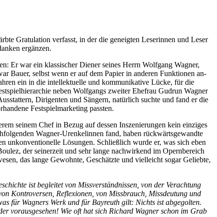
e Gra­tu­la­ti­on ver­fasst, in der die ge­neig­ten Le­se­rin­nen und Le­ser
­dan­ken ergänzen.
gen: Er war ein klas­si­scher Die­ner sei­nes Herrn Wolf­gang Wag­ner,
 war Bau­er, selbst wenn er auf dem Pa­pier in an­de­ren Funk­tio­nen an­
n ein in die in­tel­lek­tu­el­le und kom­mu­ni­ka­ti­ve Lü­cke, für die
st­spiel­hier­ar­chie ne­ben Wolf­gangs zwei­ter Ehe­frau Gud­run Wag­ner
us­stat­tern, Di­ri­gen­ten und Sän­gern, na­tür­lich such­te und fand er die
r­han­de­ne Fest­spiel­mar­ke­ting passten.
e­rem sei­nem Chef in Be­zug auf des­sen In­sze­nie­run­gen kein ein­zi­ges
h­fol­gen­den Wag­ner-Ur­en­ke­lin­nen fand, ha­ben rück­wärts­ge­wand­te
gen un­kon­ven­tio­nel­le Lö­sun­gen. Schließ­lich wur­de er, was sich eben
 Bou­lez, der sei­ner­zeit und sehr lan­ge nach­wir­kend im Opern­be­reich
­sen, das lan­ge Ge­wohn­te, Ge­schätz­te und viel­leicht so­gar Ge­lieb­te,
ich­te ist be­glei­tet von Miss­ver­ständ­nis­sen, von der Ver­ach­tung
on Kon­tro­ver­sen, Re­fle­xio­nen, von Miss­brauch, Miss­deu­tung und
, was für Wag­ners Werk und für Bay­reuth gilt: Nichts ist abgegolten.
t oder vor­aus­ge­se­hen! Wie oft hat sich Ri­chard Wag­ner schon im Grab