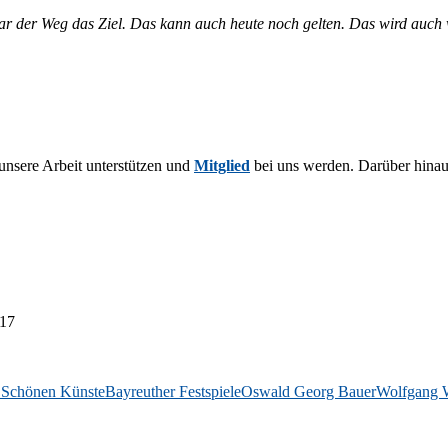
war der Weg das Ziel. Das kann auch heu­te noch gel­ten. Das wird auch w
­se­re Ar­beit un­ter­stüt­zen und
Mit­glied
bei uns wer­den. Dar­über hin­aus 
017
 Schönen Künste
Bayreuther Festspiele
Oswald Georg Bauer
Wolfgang 