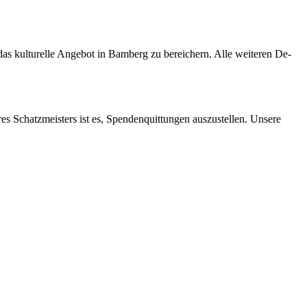
s kul­tu­rel­le An­ge­bot in Bam­berg zu be­rei­chern. Alle wei­te­ren De­
res Schatz­meis­ters ist es, Spen­den­quit­tun­gen aus­zu­stel­len. Un­se­re