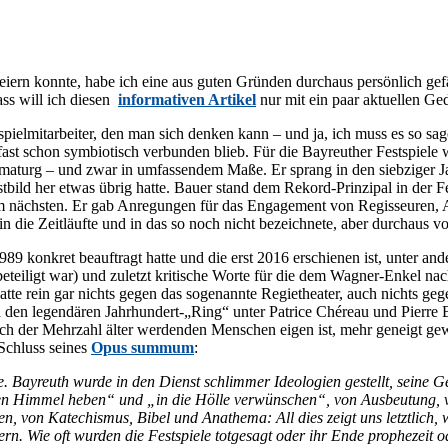
rn konn­te, habe ich eine aus gu­ten Grün­den durch­aus per­sön­lich ge­färb­t
lass will ich die­sen
in­for­ma­ti­ven Ar­ti­kel
nur mit ein paar ak­tu­el­len Ge
spiel­mit­ar­bei­ter, den man sich den­ken kann – und ja, ich muss es so sa­
ast schon sym­bio­tisch ver­bun­den blieb. Für die Bay­reu­ther Fest­spie­le
­ma­turg – und zwar in um­fas­sen­dem Maße. Er sprang in den sieb­zi­ger Jah­re
ild her et­was üb­rig hat­te. Bau­er stand dem Re­kord-Prin­zi­pal in der Fe
 am nächs­ten. Er gab An­re­gun­gen für das En­ga­ge­ment von Re­gis­seu­ren, A
de in die Zeit­läuf­te und in das so noch nicht be­zeich­ne­te, aber durch­aus vo
9 kon­kret be­auf­tragt hat­te und die erst 2016 er­schie­nen ist, un­ter an­d
­tei­ligt war) und zu­letzt kri­ti­sche Wor­te für die dem Wag­ner-En­kel nac
t­te rein gar nichts ge­gen das so­ge­nann­te Re­gie­thea­ter, auch nichts ge­
rch den le­gen­dä­ren Jahrhundert-„Ring“ un­ter Pa­tri­ce Ché­reau und Pierre
ch der Mehr­zahl äl­ter wer­den­den Men­schen ei­gen ist, mehr ge­neigt ge­we
 Schluss sei­nes
Opus summum
:
y­reuth wur­de in den Dienst schlim­mer Ideo­lo­gien ge­stellt, sei­ne Ge­sch
den Him­mel he­ben“ und „in die Höl­le ver­wün­schen“, von Aus­beu­tung, v
en, von Ka­te­chis­mus, Bi­bel und Ana­the­ma: All dies zeigt uns letzt­lich
u­ern. Wie oft wur­den die Fest­spie­le tot­ge­sagt oder ihr Ende pro­phe­zei