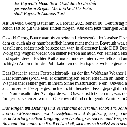
der Bay­reuth-Me­dail­le in Gold durch Ober­bür­
ger­meis­te­rin Bri­git­te Merk-Erbe 2017 Foto:
Stadt Bayreuth/​Andreas Türk
Als Os­wald Ge­org Bau­er am 5. Fe­bru­ar 2021 sei­nen 80. Ge­burts­tag fei­e
schon fast so gut wie al­les fin­den mö­gen. Aus dem jetzt trau­ri­gen An­
Os­wald Ge­org Bau­er war bis zu sei­nem Le­bens­en­de der loyals­te Fest­
dem er, auch als er haupt­be­ruf­lich längst nicht mehr in Bay­reuth war, f
ge­stellt und spä­ter noch bei­gezo­gen war, in al­ler­ers­ter Li­nie DER Dra
Wolf­gang Wag­ner we­der von sei­ner Per­son als auch von sei­nem Selbst­b
und spä­ter de­ren Toch­ter Ka­tha­ri­na zu­min­dest in­tern zwei­fel­los mit
rich­ti­gen Au­toren für die Pu­bli­ka­tio­nen der Fest­spie­le, wel­che ge­ra­
Dass Bau­er in sei­ner Fest­spiel­chro­nik, zu der ihn Wolf­gang Wag­ner 198
Haar krümm­te (wohl weil er dra­ma­tur­gisch selbst er­heb­lich an ih­nen be
Wag­ne­ria­ner seit­her gern in ih­rem Sin­ne miss­braucht. Nein, Os­wald ha
auch in sei­ner Fest­spiel­ge­schich­te nicht über­se­hen lässt, ge­prägt du
das Non­plus­ul­tra der Avant­gar­de war. Os­wald ist letzt­lich nur, was do
fort­ge­setzt se­hen zu wol­len. Gleich­wohl fand er fol­gen­de Wor­te zum
Das Rin­gen um Deu­tung und Ver­ständ­nis dau­ert nun schon 140 Jah­re. Ba
und vom Mis­sio­nie­ren, von Pro­se­ly­ten­tum und Ver­göt­zung, von „in 
ver­ant­wor­tungs­vol­lem Um­gang, von Deu­tungs­ver­su­chen und Ex­ege­s
Bay­reuth hat im­mer die Kraft ent­wi­ckelt, sich aus sich selbst zu er­ne