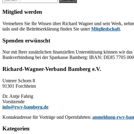
nach:
Mitglied werden
Ver­meh­ren Sie Ihr Wis­sen über Ri­chard Wag­ner und sein Werk, neh­men Sie
tails und die Bei­tritts­er­klä­rung fin­den Sie un­ter
Mit­glied­schaft
.
Spenden erwünscht
Nur mit Ih­rer zu­sätz­li­chen fi­nan­zi­el­len Un­ter­stüt­zung kön­nen wir das 
Bank­ver­bin­dung bei der Spar­kas­se Bam­berg: IBAN: DE85 77
Richard-Wagner-Verband Bamberg e.V.
Un­te­rer Schorn 8
91301 Forchheim
Dr. Ant­je Fahrig
Vorsitzende
info@rwv-bamberg.de
Kon­takt­adres­se für Vor­trä­ge und Opern­fahr­ten:
anmeldung-rwv-bam
Kategorien