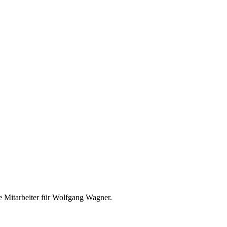
e Mit­ar­bei­ter für Wolf­gang Wagner.