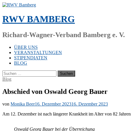
Zum
Inhalt
springen
RWV BAMBERG
Richard-Wagner-Verband Bamberg e. V.
ÜBER UNS
VERANSTALTUNGEN
STIPENDIATEN
BLOG
Suchen
nach:
Blog
Abschied von Oswald Georg Bauer
von
Monika Beer
16. Dezember 2023
16. Dezember 2023
Am 12. De­zem­ber ist nach län­ge­rer Krank­heit im Al­ter von 82 Jah­ren 
Os­wald Ge­org Bau­er bei der Über­rei­chung