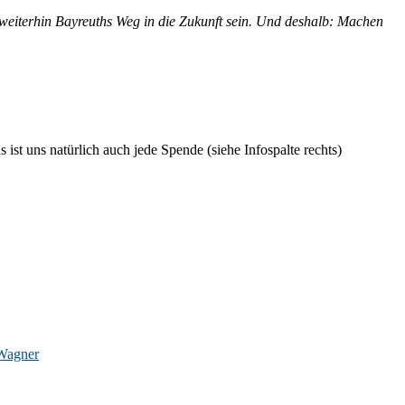
ei­ter­hin Bay­reuths Weg in die Zu­kunft sein. Und des­halb: Ma­chen
ist uns na­tür­lich auch jede Spen­de (sie­he In­fo­spal­te rechts)
Wagner