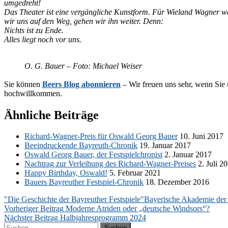
umgedreht!
Das Thea­ter ist eine ver­gäng­li­che Kunst­form. Für Wie­land Wag­ner 
wir uns auf den Weg, ge­hen wir ihn wei­ter. Denn:
Nichts ist zu Ende.
Al­les liegt noch vor uns.
O. G. Bau­er – Foto: Mi­cha­el Weiser
Sie kön­nen
Beers Blog abon­nie­ren
– Wir freu­en uns sehr, wenn Sie un
hochwillkommen.
Ähnliche Beiträge
Ri­chard-Wag­ner-Preis für Os­wald Ge­org Bau­er
10. Juni 2017
Be­ein­dru­cken­de Bay­reuth-Chro­nik
19. Ja­nu­ar 2017
Os­wald Ge­org Bau­er, der Fest­spiel­chro­nist
2. Ja­nu­ar 2017
Nach­trag zur Ver­lei­hung des Ri­chard-Wag­ner-Prei­ses
2. Juli 2
Hap­py Bir­th­day, Os­wald!
5. Fe­bru­ar 2021
Bau­ers Bay­reu­ther Fest­spiel-Chro­nik
18. De­zem­ber 2016
"Die Geschichte der Bayreuther Festspiele"
Bayerische Akademie der
Beitragsnavigation
Vorheriger Beitrag
Moderne Atriden oder „deutsche Windsors“?
Nächster Beitrag
Halbjahresprogramm 2024
Suchen