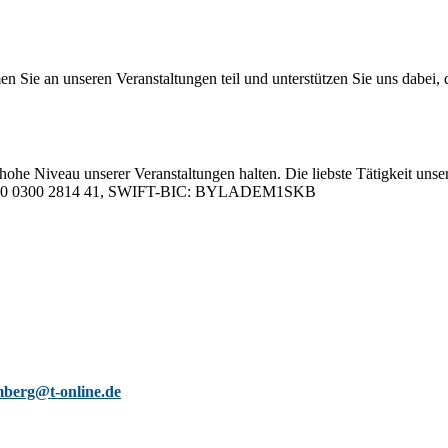
 an un­se­ren Ver­an­stal­tun­gen teil und un­ter­stüt­zen Sie uns da­bei, da
hohe Ni­veau un­se­rer Ver­an­stal­tun­gen hal­ten. Die liebs­te Tä­tig­keit un­se­
05 0000 0300 2814 41, SWIFT-BIC: BYLADEM1SKB
berg@t-online.de