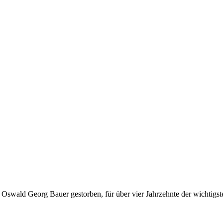
Os­wald Ge­org Bau­er ge­stor­ben, für über vier Jahr­zehn­te der wich­tigs­t