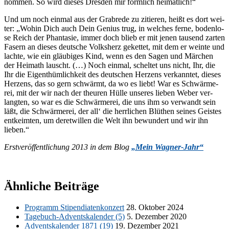
nom­men. So wird die­ses Dres­den mir förm­lich heimatlich!“
Und um noch ein­mal aus der Grab­re­de zu zi­tie­ren, heißt es dort wei­
ter: „Wo­hin Dich auch Dein Ge­ni­us trug, in wel­ches fer­ne, bo­den­lo­
se Reich der Phan­ta­sie, im­mer doch blieb er mit je­nen tau­send zar­ten
Fa­sern an die­ses deut­sche Volks­herz ge­ket­tet, mit dem er wein­te und
lach­te, wie ein gläu­bi­ges Kind, wenn es den Sa­gen und Mär­chen
der Hei­math lauscht. (…) Noch ein­mal, schel­tet uns nicht, Ihr, die
Ihr die Ei­gent­hüm­lich­keit des deut­schen Her­zens ver­kann­tet, die­ses
Her­zens, das so gern schwärmt, da wo es liebt! War es Schwär­me­
rei, mit der wir nach der theu­ren Hül­le un­se­res lie­ben We­ber ver­
lang­ten, so war es die Schwär­me­rei, die uns ihm so ver­wandt sein
läßt, die Schwär­me­rei, der all‘ die herr­li­chen Blüt­hen sei­nes Geis­tes
ent­keim­ten, um de­ret­wil­len die Welt ihn be­wun­dert und wir ihn
lieben.“
Erst­ver­öf­fent­li­chung 2013 in dem Blog
„Mein Wag­ner-Jahr“
Ähnliche Beiträge
Pro­gramm Sti­pen­dia­ten­kon­zert
28. Ok­to­ber 2024
Ta­ge­buch-Ad­vents­ka­len­der (5)
5. De­zem­ber 2020
Ad­vents­ka­len­der 1871 (19)
19. De­zem­ber 2021