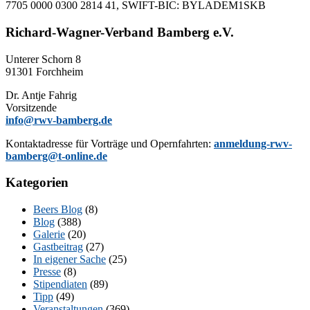
7705 0000 0300 2814 41, SWIFT-BIC: BYLADEM1SKB
Richard-Wagner-Verband Bamberg e.V.
Un­te­rer Schorn 8
91301 Forchheim
Dr. Ant­je Fahrig
Vorsitzende
info@rwv-bamberg.de
Kon­takt­adres­se für Vor­trä­ge und Opern­fahr­ten:
anmeldung-rwv-
bamberg@t-online.de
Kategorien
Beers Blog
(8)
Blog
(388)
Galerie
(20)
Gastbeitrag
(27)
In eigener Sache
(25)
Presse
(8)
Stipendiaten
(89)
Tipp
(49)
Veranstaltungen
(369)