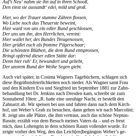
Auf’s Neu‘ nahm sie ihn auf in ih­ren Schooß,
Den einst sie aus­sandt‘ edel, mild und groß.
Hier, wo der Trau­er stum­me Zäh­ren flossen,
Wo Lie­be noch das Theu­ers­te beweint,
Hier ward von uns ein ed­ler Bund geschlossen,
Der uns um ihn, den Herr­li­chen, vereint:
Hier wal­let her, des Bun­des Treugenossen,
Hier grü­ßet euch als from­me Pilgerschaar;
Die schöns­ten Blüt­hen, die dem Bund entsprossen,
Bringt op­fernd die­ser ed­len Stät­te dar:
Denn hier ruh‘ Er, be­wun­dert und geliebt,
Der uns­rem Bund der Wei­he Se­gen giebt.
Auch viel spä­ter, in Co­si­ma Wag­ners Ta­ge­bü­chern, schla­gen sich
die­se Be­gräb­nis­fei­er­lich­kei­ten noch nie­der. Als Wag­ner samt Frau
und den Kin­dern Eva und Sieg­fried im Sep­tem­ber 1881 zur Zahn­
be­hand­lung bei Dr. Jenk­ins nach Dres­den kam, schreibt sie zum
Sonn­abend 10ten: „R. hat­te eine un­ru­hi­ge Nacht, er be­stellt den
Zahn­arzt ab. Wir spei­sen bei uns und fah­ren dann nach dem Kirch­
hof, um Weber’s Grab zu be­su­chen, dann ge­hen wir nach Mar­co­li­ni;
R. zeigt uns alle Plät­ze, die ihm ver­traut, auch das schö­ne Nep­tun-
Bas­sin; er­zählt von dem Be­such mei­nes Va­ters da – und es freut
mich, dass Lo­hen­grin in dem schö­nen Raum voll­endet wur­de. Er
zeig­te vor­her den Weg, den das Leich[en]begängnis Weber’s ge­