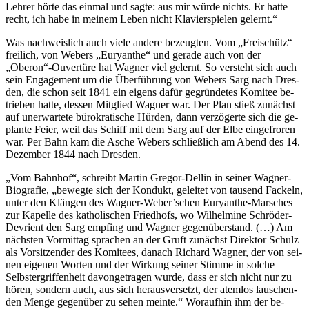
Leh­rer hör­te das ein­mal und sag­te: aus mir wür­de nichts. Er hat­te
recht, ich habe in mei­nem Le­ben nicht Kla­vier­spie­len gelernt.“
Was nach­weis­lich auch vie­le an­de­re be­zeug­ten. Vom „Frei­schütz“
frei­lich, von We­bers „Eu­ryan­the“ und ge­ra­de auch von der
„Oberon“-Ouvertüre hat Wag­ner viel ge­lernt. So ver­steht sich auch
sein En­ga­ge­ment um die Über­füh­rung von We­bers Sarg nach Dres­
den, die schon seit 1841 ein ei­gens da­für ge­grün­de­tes Ko­mi­tee be­
trie­ben hat­te, des­sen Mit­glied Wag­ner war. Der Plan stieß zu­nächst
auf un­er­war­te­te bü­ro­kra­ti­sche Hür­den, dann ver­zö­ger­te sich die ge­
plan­te Fei­er, weil das Schiff mit dem Sarg auf der Elbe ein­ge­fro­ren
war. Per Bahn kam die Asche We­bers schließ­lich am Abend des 14.
De­zem­ber 1844 nach Dresden.
„Vom Bahn­hof“, schreibt Mar­tin Gre­gor-Del­lin in sei­ner Wag­ner-
Bio­gra­fie, „be­weg­te sich der Kon­dukt, ge­lei­tet von tau­send Fa­ckeln,
un­ter den Klän­gen des Wagner-Weber’schen Eu­ryan­the-Mar­sches
zur Ka­pel­le des ka­tho­li­schen Fried­hofs, wo Wil­hel­mi­ne Schrö­der-
De­vri­ent den Sarg emp­fing und Wag­ner ge­gen­über­stand. (…) Am
nächs­ten Vor­mit­tag spra­chen an der Gruft zu­nächst Di­rek­tor Schulz
als Vor­sit­zen­der des Ko­mi­tees, da­nach Ri­chard Wag­ner, der von sei­
nen ei­ge­nen Wor­ten und der Wir­kung sei­ner Stim­me in sol­che
Selbst­er­grif­fen­heit da­von­ge­tra­gen wur­de, dass er sich nicht nur zu
hö­ren, son­dern auch, aus sich her­aus­ver­setzt, der atem­los lau­schen­
den Men­ge ge­gen­über zu se­hen mein­te.“ Wor­auf­hin ihm der be­