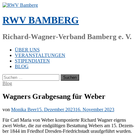
Zum
Inhalt
springen
RWV BAMBERG
Richard-Wagner-Verband Bamberg e. V.
ÜBER UNS
VERANSTALTUNGEN
STIPENDIATEN
BLOG
Suchen
nach:
Blog
Wagners Grabgesang für Weber
von
Monika Beer
15. Dezember 2023
16. November 2023
Für Carl Ma­ria von We­ber kom­po­nier­te Ri­chard Wag­ner ei­gens
zwei Wer­ke, die zur end­gül­ti­gen Be­stat­tung We­bers am 15. De­zem­
ber 1844 im Fried­hof Dres­den-Fried­rich­stadt ur­auf­ge­führt wurden.