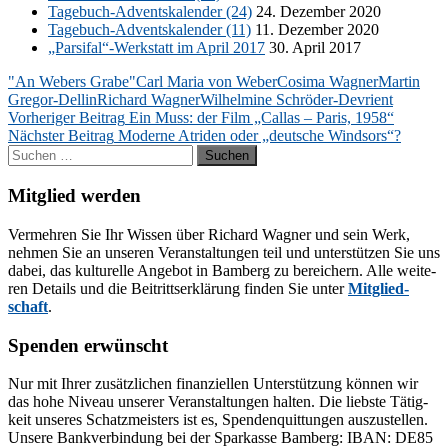
Ta­ge­buch-Ad­vents­ka­len­der (24)
24. De­zem­ber 2020
Ta­ge­buch-Ad­vents­ka­len­der (11)
11. De­zem­ber 2020
„Parsifal“-Werkstatt im April 2017
30. April 2017
"An Webers Grabe"
Carl Maria von Weber
Cosima Wagner
Martin
Gregor-Dellin
Richard Wagner
Wilhelmine Schröder-Devrient
Beitragsnavigation
Vorheriger Beitrag
Ein Muss: der Film „Callas – Paris, 1958“
Nächster Beitrag
Moderne Atriden oder „deutsche Windsors“?
Suchen
nach:
Mitglied werden
Ver­meh­ren Sie Ihr Wis­sen über Ri­chard Wag­ner und sein Werk,
neh­men Sie an un­se­ren Ver­an­stal­tun­gen teil und un­ter­stüt­zen Sie uns
da­bei, das kul­tu­rel­le An­ge­bot in Bam­berg zu be­rei­chern. Alle wei­te­
ren De­tails und die Bei­tritts­er­klä­rung fin­den Sie un­ter
Mit­glied­
schaft
.
Spenden erwünscht
Nur mit Ih­rer zu­sätz­li­chen fi­nan­zi­el­len Un­ter­stüt­zung kön­nen wir
das hohe Ni­veau un­se­rer Ver­an­stal­tun­gen hal­ten. Die liebs­te Tä­tig­
keit un­se­res Schatz­meis­ters ist es, Spen­den­quit­tun­gen aus­zu­stel­len.
Un­se­re Bank­ver­bin­dung bei der Spar­kas­se Bam­berg: IBAN: DE85