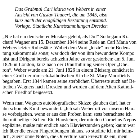
Das Grab­mal Carl Ma­ria von We­bers in ei­ner
An­sicht von Gus­tav Täu­bert, die um 1845, also
kurz nach der end­gül­ti­gen Be­stat­tung ent­stand.
Vor­la­ge: Staat­li­che Kunst­samm­lun­gen Dresden
„Nie hat ein deut­sche­rer Mu­si­ker ge­lebt, als Du!“ So be­gann Ri­
chard Wag­ner am 15. De­zem­ber 1844 sei­ne Rede an Carl Ma­ria von
We­bers letz­ter Ru­he­stät­te. Wo­bei dem Wort „letz­te“ mehr Be­deu­
tung zu­kommt als sonst, war doch der von ihm be­wun­der­te Kom­po­
nist und Di­ri­gent be­reits acht­zehn Jah­re zu­vor ge­stor­ben: am 5. Juni
1826 in Lon­don, kurz nach der Ur­auf­füh­rung sei­ner Oper „Obe­
ron“. We­ber wur­de am 21. Juni 1826 in ei­nem Blei­sarg zu­nächst in
ei­ner Gruft der rö­misch-ka­tho­li­schen Kir­che St. Mary Moor­fields
be­gra­ben. Erst 1844 ka­men sei­ne sterb­li­chen Über­res­te auch auf Be­
trei­ben Wag­ners nach Dres­den und wur­den auf dem Al­ten Ka­tho­li­
schen Fried­hof beigesetzt.
Wenn man Wag­ners au­to­bio­gra­fi­scher Skiz­ze glau­ben darf, hat er
ihn schon als Kind be­wun­dert: „Ich sah We­ber oft vor un­serm Hau­
se vor­bei­ge­hen, wenn er aus den Pro­ben kam; stets be­trach­te­te ich
ihn mit hei­li­ger Scheu. Ein Haus­leh­rer, der mir den Cor­ne­li­us Nepos
ex­pli­zir­te, muß­te mir end­lich auch Kla­vier­stun­den ge­ben; kaum war
ich über die ers­ten Fin­ger­übun­gen hin­aus, so stu­dir­te ich mir heim­
lich, zu­erst ohne No­ten, die Ou­ver­tü­re zum Frei­schütz ein; mein