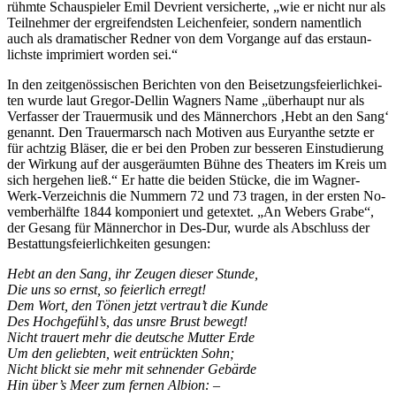
rühm­te Schau­spie­ler Emil De­vri­ent ver­si­cher­te, „wie er nicht nur als
Teil­neh­mer der er­grei­fends­ten Lei­chen­fei­er, son­dern na­ment­lich
auch als dra­ma­ti­scher Red­ner von dem Vor­gan­ge auf das er­staun­
lichs­te im­pri­miert wor­den sei.“
In den zeit­ge­nös­si­schen Be­rich­ten von den Bei­set­zungs­fei­er­lich­kei­
ten wur­de laut Gre­gor-Del­lin Wag­ners Name „über­haupt nur als
Ver­fas­ser der Trau­er­mu­sik und des Män­ner­chors ‚Hebt an den Sang‘
ge­nannt. Den Trau­er­marsch nach Mo­ti­ven aus Eu­ryan­the setz­te er
für acht­zig Blä­ser, die er bei den Pro­ben zur bes­se­ren Ein­stu­die­rung
der Wir­kung auf der aus­ge­räum­ten Büh­ne des Thea­ters im Kreis um
sich her­ge­hen ließ.“ Er hat­te die bei­den Stü­cke, die im Wag­ner-
Werk-Ver­zeich­nis die Num­mern 72 und 73 tra­gen, in der ers­ten No­
vem­ber­hälf­te 1844 kom­po­niert und ge­tex­tet. „An We­bers Gra­be“,
der Ge­sang für Män­ner­chor in Des-Dur, wur­de als Ab­schluss der
Be­stat­tungs­fei­er­lich­kei­ten gesungen:
Hebt an den Sang, ihr Zeu­gen die­ser Stunde,
Die uns so ernst, so fei­er­lich erregt!
Dem Wort, den Tö­nen jetzt ver­trau’t die Kunde
Des Hochgefühl’s, das uns­re Brust bewegt!
Nicht trau­ert mehr die deut­sche Mut­ter Erde
Um den ge­lieb­ten, weit ent­rück­ten Sohn;
Nicht blickt sie mehr mit seh­nen­der Gebärde
Hin über’s Meer zum fer­nen Albion: –