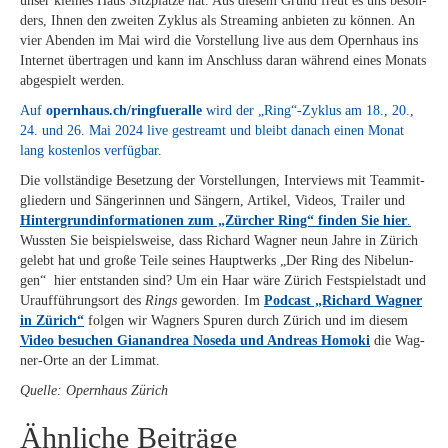
un­ser klei­nes Haus Sitz­plät­ze hat. Aus die­sem Grund freut es uns be­son­
ders, Ih­nen den zwei­ten Zy­klus als Strea­ming an­bie­ten zu kön­nen. An
vier Aben­den im Mai wird die Vor­stel­lung live aus dem Opern­haus ins
In­ter­net über­tra­gen und kann im An­schluss dar­an wäh­rend ei­nes Mo­nats
ab­ge­spielt werden.
Auf
opern​haus​.ch/​r​i​n​g​f​u​e​r​a​lle
wird der „Ring“-Zyklus am 18., 20.,
24. und 26. Mai 2024 live ge­streamt und bleibt da­nach ei­nen Mo­nat
lang kos­ten­los verfügbar.
Die voll­stän­di­ge Be­set­zung der Vor­stel­lun­gen, In­ter­views mit Team­mit­
glie­dern und Sän­ge­rin­nen und Sän­gern, Ar­ti­kel, Vi­de­os, Trai­ler und
Hin­ter­grund­in­for­ma­tio­nen zum „Zür­cher Ring“ fin­den Sie hier
.
Wuss­ten Sie bei­spiels­wei­se, dass Ri­chard Wag­ner neun Jah­re in Zü­rich
ge­lebt hat und gro­ße Tei­le sei­nes Haupt­werks „Der Ring des Ni­be­lun­
gen“ hier ent­stan­den sind? Um ein Haar wäre Zü­rich Fest­spiel­stadt und
Ur­auf­füh­rungs­ort des
Rings
ge­wor­den. Im
Pod­cast „Ri­chard Wag­ner
in Zü­rich“
fol­gen wir Wag­ners Spu­ren durch Zü­rich und im die­sem
Vi­deo be­su­chen Gi­a­nan­drea No­se­da und An­dre­as Ho­mo­ki
die Wag­
ner-Orte an der Limmat.
Quel­le: Opern­haus Zürich
Ähnliche Beiträge