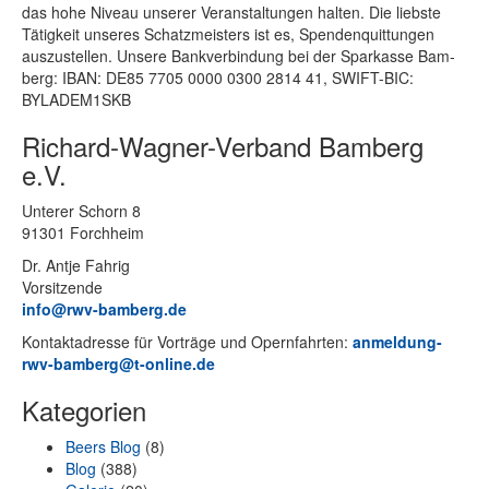
das hohe Ni­veau un­se­rer Ver­an­stal­tun­gen hal­ten. Die liebs­te
Tä­tig­keit un­se­res Schatz­meis­ters ist es, Spen­den­quit­tun­gen
aus­zu­stel­len. Un­se­re Bank­ver­bin­dung bei der Spar­kas­se Bam­
berg: IBAN: DE85 7705 0000 0300 2814 41, SWIFT-BIC:
BYLADEM1SKB
Richard-Wagner-Verband Bamberg
e.V.
Un­te­rer Schorn 8
91301 Forchheim
Dr. Ant­je Fahrig
Vorsitzende
info@rwv-bamberg.de
Kon­takt­adres­se für Vor­trä­ge und Opern­fahr­ten:
anmeldung-
rwv-bamberg@t-online.de
Kategorien
Beers Blog
(8)
Blog
(388)