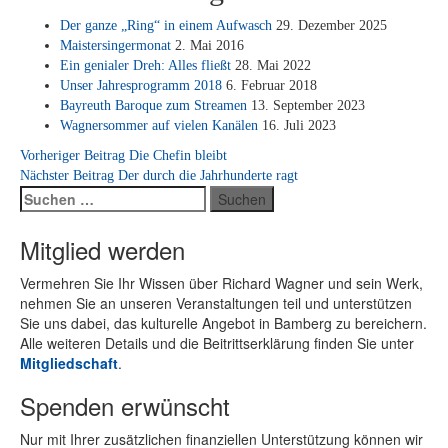
Der gan­ze „Ring“ in ei­nem Auf­wasch
29. De­zem­ber 2025
Mais­ter­sin­ger­mo­nat
2. Mai 2016
Ein ge­nia­ler Dreh: Al­les fließt
28. Mai 2022
Un­ser Jah­res­pro­gramm 2018
6. Fe­bru­ar 2018
Bay­reuth Ba­ro­que zum Strea­men
13. Sep­tem­ber 2023
Wag­ner­som­mer auf vie­len Ka­nä­len
16. Juli 2023
Beitragsnavigation
Vorheriger Beitrag
Die Chefin bleibt
Nächster Beitrag
Der durch die Jahrhunderte ragt
Suchen
nach:
Mitglied werden
Ver­meh­ren Sie Ihr Wis­sen über Ri­chard Wag­ner und sein Werk,
neh­men Sie an un­se­ren Ver­an­stal­tun­gen teil und un­ter­stüt­zen
Sie uns da­bei, das kul­tu­rel­le An­ge­bot in Bam­berg zu be­rei­chern.
Alle wei­te­ren De­tails und die Bei­tritts­er­klä­rung fin­den Sie un­ter
Mit­glied­schaft
.
Spenden erwünscht
Nur mit Ih­rer zu­sätz­li­chen fi­nan­zi­el­len Un­ter­stüt­zung kön­nen wir