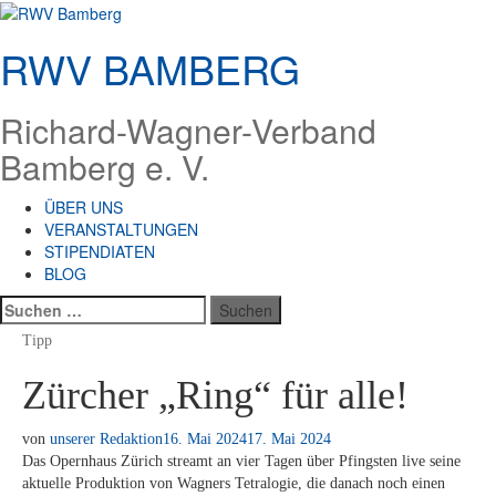
Zum
Inhalt
RWV BAMBERG
springen
Richard-Wagner-Verband
Bamberg e. V.
ÜBER UNS
VERANSTALTUNGEN
STIPENDIATEN
BLOG
Suchen
nach:
Tipp
Zürcher „Ring“ für alle!
von
unserer Redaktion
16. Mai 2024
17. Mai 2024
Das Opern­haus Zü­rich streamt an vier Ta­gen über Pfings­ten live sei­ne
ak­tu­el­le Pro­duk­ti­on von Wag­ners Te­tra­lo­gie, die da­nach noch ei­nen