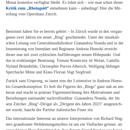
Mo­nat kos­ten­los ver­füg­bar bleibt. Es lohnt sich – wie man schon die­ser
Kri­tik zum „Rhein­gold“
ent­neh­men kann – un­be­dingt! Hier die Mit­
tei­lung vom Opern­haus Zürich.
Be­stimmt ha­ben Sie es be­reits ge­hört – In Zü­rich wur­de in den ver­gan­
ge­nen zwei Jah­ren ein neu­er „Ring“ ge­schmie­det. Un­ter der mu­si­ka­li­
schen Lei­tung von Ge­ne­ral­mu­sik­di­rek­tor Gi­a­nan­drea No­se­da und in der
In­sze­nie­rung von In­ten­dant und Re­gis­seur An­dre­as Ho­mo­ki er­reicht
die­ser nun mit zwei zy­kli­schen Auf­füh­run­gen sei­nen Hö­he­punkt. Und
das in erst­klas­si­ger Be­set­zung: To­masz Ko­niecz­ny ist Wo­tan, Ca­mil­la
Ny­lund Brünn­hil­de, Chris­to­pher Pur­ves Al­be­rich, Wolf­gang Ab­lin­ger
Sper­r­ha­cke Mime und Klaus Flo­ri­an Vogt Siegfried.
Zu­rück zum Ur­sprung, so lau­tet eins der Leit­mo­ti­ve in An­dre­as Ho­mo­
kis Ge­samt­kon­zep­ti­on. Er holt die Fi­gu­ren des „Rings“ ganz nah an uns
her­an und macht in prä­zi­ser Fi­gu­ren­zeich­nung ihre Mo­ti­va­tio­nen und
Be­zie­hun­gen zu­ein­an­der nach­voll­zieh­bar. Gi­a­nan­drea No­se­da, der für
sein Zür­cher „Ring“-Dirigat als „Di­ri­gent des Jah­res 2023“ aus­ge­zeich­
net wur­de, haucht der Par­ti­tur ita­lie­ni­sches Feu­er ein.
Das in­ter­na­tio­na­le In­ter­es­se an un­se­rer In­ter­pre­ta­ti­on von Ri­chard Wag­
ners gran­dio­sem Welt­deu­tungs­my­thos ist um ein Viel­fa­ches grös­ser, als