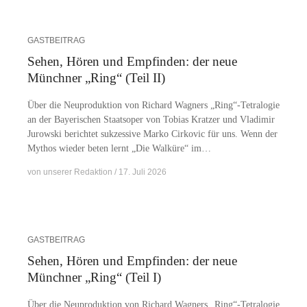
GASTBEITRAG
Sehen, Hören und Empfinden: der neue
Münchner „Ring“ (Teil II)
Über die Neu­pro­duk­ti­on von Ri­chard Wag­ners „Ring“-Tetralogie
an der Baye­ri­schen Staats­oper von To­bi­as Krat­zer und Vla­di­mir
Ju­row­ski be­rich­tet suk­zes­si­ve Mar­ko Cir­ko­vic für uns. Wenn der
My­thos wie­der be­ten lernt „Die Wal­kü­re“ im…
von
unserer Redaktion
17. Juli 2026
GASTBEITRAG
Sehen, Hören und Empfinden: der neue
Münchner „Ring“ (Teil I)
Über die Neu­pro­duk­ti­on von Ri­chard Wag­ners „Ring“-Tetralogie