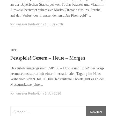
an der Baye­ri­schen Staats­oper von To­bi­as Krat­zer und Vla­di­mir
Ju­row­ski be­rich­tet suk­zes­si­ve Mar­ko Cir­co­vic für uns. Pa­ra­bel
auf den Ver­lust des Tran­szen­den­ten „Das Rheingold“…
von
unserer Redaktion
16. Juli 2026
TIPP
Festspiele! Gestern – Heute – Morgen
Das Ju­bi­lä­ums­pro­gramm „50/150 – Uto­pie und Echo“ des Wag­
ner­mu­se­ums star­tet mit ei­ner in­ter­na­tio­na­len Ta­gung im Haus
Wahn­fried von 9. bis 11. Juli. Kos­ten­freie Ti­ckets gibt es an der
Mu­se­ums­kas­se, eine…
von
unserer Redaktion
1. Juli 2026
Suchen
nach: