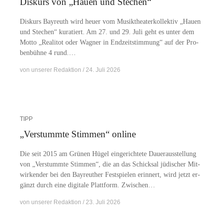
Diskurs von „Hauen und Stechen“
Dis­kurs Bay­reuth wird heu­er vom Mu­sik­thea­ter­kol­lek­tiv „Hau­en
und Ste­chen“ ku­ra­tiert. Am 27. und 29. Juli geht es un­ter dem
Mot­to „Rea­li­tot oder Wag­ner in End­zeit­stim­mung“ auf der Pro­
ben­büh­ne 4 rund.…
von
unserer Redaktion
24. Juli 2026
TIPP
„Verstummte Stimmen“ online
Die seit 2015 am Grü­nen Hü­gel ein­ge­rich­te­te Dau­er­aus­stel­lung
von „Ver­stumm­te Stim­men“, die an das Schick­sal jü­di­scher Mit­
wir­ken­der bei den Bay­reu­ther Fest­spie­len er­in­nert, wird jetzt er­
gänzt durch eine di­gi­ta­le Platt­form. Zwischen…
von
unserer Redaktion
23. Juli 2026