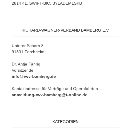
2814 41, SWIFT-BIC: BYLADEM1SKB
RICHARD-WAGNER-VERBAND BAMBERG E.V.
Un­te­rer Schorn 8
91301 Forchheim
Dr. Ant­je Fahrig
Vorsitzende
info@rwv-bamberg.de
Kon­takt­adres­se für Vor­trä­ge und Opern­fahr­ten:
anmeldung-rwv-bamberg@t-online.de
KATEGORIEN