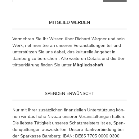
MITGLIED WERDEN
Ver­meh­ren Sie Ihr Wis­sen über Ri­chard Wag­ner und sein
Werk, neh­men Sie an un­se­ren Ver­an­stal­tun­gen teil und
un­ter­stüt­zen Sie uns da­bei, das kul­tu­rel­le An­ge­bot in
Bam­berg zu be­rei­chern. Alle wei­te­ren De­tails und die Bei­
tritts­er­klä­rung fin­den Sie un­ter
Mit­glied­schaft
.
SPENDEN ERWÜNSCHT
Nur mit Ih­rer zu­sätz­li­chen fi­nan­zi­el­len Un­ter­stüt­zung kön­
nen wir das hohe Ni­veau un­se­rer Ver­an­stal­tun­gen hal­ten.
Die liebs­te Tä­tig­keit un­se­res Schatz­meis­ters ist es, Spen­
den­quit­tun­gen aus­zu­stel­len. Un­se­re Bank­ver­bin­dung bei
der Spar­kas­se Bam­berg: IBAN: DE85 7705 0000 0300