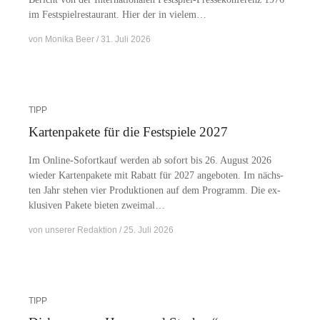
im Fest­spiel­re­stau­rant. Hier der in vielem…
von
Monika Beer
31. Juli 2026
TIPP
Kartenpakete für die Festspiele 2027
Im On­­li­ne-So­­for­t­­kauf wer­den ab so­fort bis 26. Au­gust 2026
wie­der Kar­ten­pa­ke­te mit Ra­batt für 2027 an­ge­bo­ten. Im nächs­
ten Jahr ste­hen vier Pro­duk­tio­nen auf dem Pro­gramm. Die ex­
klu­si­ven Pa­ke­te bie­ten zweimal…
von
unserer Redaktion
25. Juli 2026
TIPP