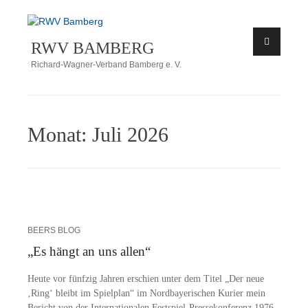
Zum
Inhalt
RWV BAMBERG
springen
Richard-Wagner-Verband Bamberg e. V.
Monat:
Juli 2026
BEERS BLOG
„Es hängt an uns allen“
Heu­te vor fünf­zig Jah­ren er­schien un­ter dem Ti­tel „Der neue
‚Ring‘ bleibt im Spiel­plan“ im Nord­baye­ri­schen Ku­rier mein
Be­richt von der In­ter­na­tio­na­len Fes­t­­spiel-Pres­­se­­kon­­­fe­­renz 1976