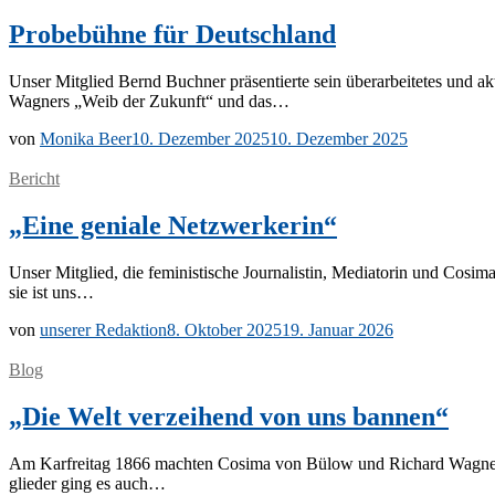
Probebühne für Deutschland
Un­ser Mit­glied Bernd Buch­ner prä­sen­tier­te sein über­ar­bei­te­tes und ak­
Wag­ners „Weib der Zu­kunft“ und das…
von
Monika Beer
10. Dezember 2025
10. Dezember 2025
Bericht
„Eine geniale Netzwerkerin“
Un­ser Mit­glied, die fe­mi­nis­ti­sche Jour­na­lis­tin, Me­dia­to­rin und Co­­
sie ist uns…
von
unserer Redaktion
8. Oktober 2025
19. Januar 2026
Blog
„Die Welt verzeihend von uns bannen“
Am Kar­frei­tag 1866 mach­ten Co­si­ma von Bülow und Ri­chard Wag­ner ei­
glie­der ging es auch…