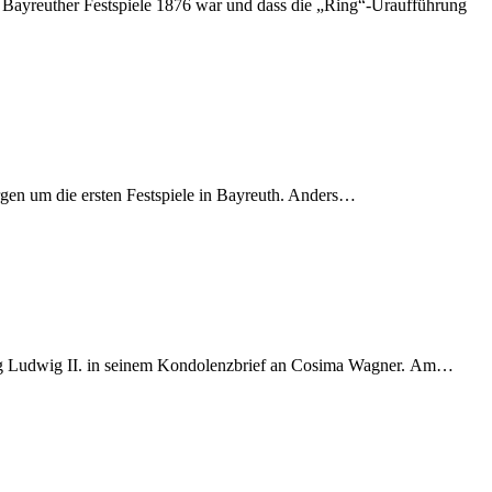
rs­ten Bay­reu­ther Fest­spie­le 1876 war und dass die „Ring“-Uraufführung
r­gen um die ers­ten Fest­spie­le in Bay­reuth. Anders…
­nig Lud­wig II. in sei­nem Kon­do­lenz­brief an Co­si­ma Wag­ner. Am…