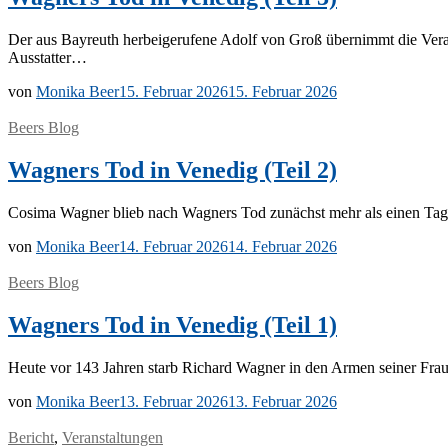
Der aus Bay­reuth her­bei­ge­ru­fe­ne Adolf von Groß über­nimmt die Ver­ant
Ausstatter…
von
Monika Beer
15. Februar 2026
15. Februar 2026
Beers Blog
Wagners Tod in Venedig (Teil 2)
Co­si­ma Wag­ner blieb nach Wag­ners Tod zu­nächst mehr als ei­nen Tag la
von
Monika Beer
14. Februar 2026
14. Februar 2026
Beers Blog
Wagners Tod in Venedig (Teil 1)
Heu­te vor 143 Jah­ren starb Ri­chard Wag­ner in den Ar­men sei­ner Frau Co
von
Monika Beer
13. Februar 2026
13. Februar 2026
Bericht
,
Veranstaltungen