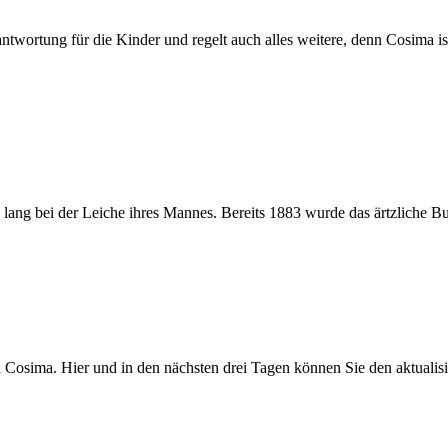
­wor­tung für die Kin­der und re­gelt auch al­les wei­te­re, denn Co­si­ma is
ng bei der Lei­che ih­res Man­nes. Be­reits 1883 wur­de das ärtzli­che Bul­
­si­ma. Hier und in den nächs­ten drei Ta­gen kön­nen Sie den ak­tua­li­sier­