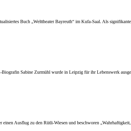
tua­li­sier­tes Buch „Welt­thea­ter Bay­reuth“ im Kufa-Saal. Als si­gni­fi­kan­tes
si­­ma-Bio­­­gra­­fin Sa­bi­ne Zur­mühl wur­de in Leip­zig für ihr Le­bens­werk a
nen Aus­flug zu den Rü­t­­li-Wie­­sen und be­schwo­ren „Wahr­haf­tig­keit, 