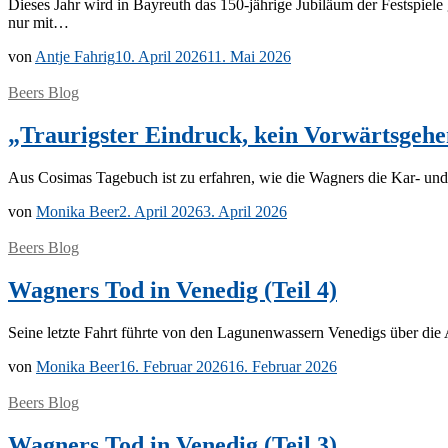
Die­ses Jahr wird in Bay­reuth das 150-jäh­ri­­ge Ju­bi­lä­um der Fest­spie­
nur mit…
von
Antje Fahrig
10. April 2026
11. Mai 2026
Beers Blog
„Traurigster Eindruck, kein Vorwärtsgehe
Aus Co­si­mas Ta­ge­buch ist zu er­fah­ren, wie die Wag­ners die Kar- und
von
Monika Beer
2. April 2026
3. April 2026
Beers Blog
Wagners Tod in Venedig (Teil 4)
Sei­ne letz­te Fahrt führ­te von den La­gu­nen­was­sern Ve­ne­digs über d
von
Monika Beer
16. Februar 2026
16. Februar 2026
Beers Blog
Wagners Tod in Venedig (Teil 3)