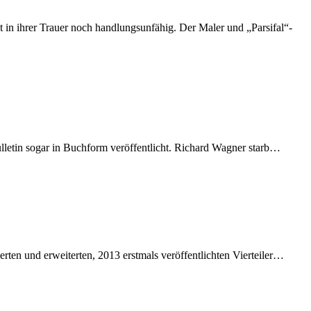
t in ih­rer Trau­er noch hand­lungs­un­fä­hig. Der Ma­ler und „Parsifal“-
le­tin so­gar in Buch­form ver­öf­fent­licht. Ri­chard Wag­ner starb…
ten und er­wei­ter­ten, 2013 erst­mals ver­öf­fent­lich­ten Vierteiler…