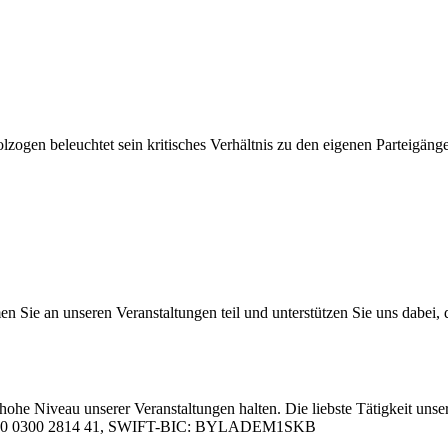
 be­leuch­tet sein kri­ti­sches Ver­hält­nis zu den ei­ge­nen Par­tei­gän­ger
 an un­se­ren Ver­an­stal­tun­gen teil und un­ter­stüt­zen Sie uns da­bei, da
hohe Ni­veau un­se­rer Ver­an­stal­tun­gen hal­ten. Die liebs­te Tä­tig­keit un­se­
05 0000 0300 2814 41, SWIFT-BIC: BYLADEM1SKB