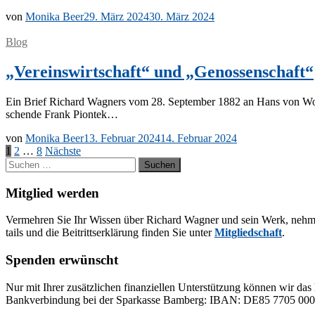
von
Monika Beer
29. März 2024
30. März 2024
Blog
„Vereinswirtschaft“ und „Genossenschaft“
Ein Brief Ri­chard Wag­ners vom 28. Sep­tem­ber 1882 an Hans von Wolz­o­gen
schen­de Frank Piontek…
von
Monika Beer
13. Februar 2024
14. Februar 2024
Seitennummerierung
1
2
…
8
Nächste
Suchen
der
nach:
Beiträge
Mitglied werden
Ver­meh­ren Sie Ihr Wis­sen über Ri­chard Wag­ner und sein Werk, neh­men Sie
tails und die Bei­tritts­er­klä­rung fin­den Sie un­ter
Mit­glied­schaft
.
Spenden erwünscht
Nur mit Ih­rer zu­sätz­li­chen fi­nan­zi­el­len Un­ter­stüt­zung kön­nen wir das 
Bank­ver­bin­dung bei der Spar­kas­se Bam­berg: IBAN: DE85 77