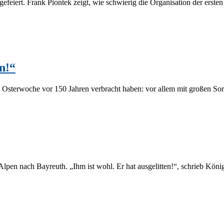
le ge­fei­ert. Frank Piontek zeigt, wie schwie­rig die Or­ga­ni­sa­ti­on der e
n!“
 Os­ter­wo­che vor 150 Jah­ren ver­bracht ha­ben: vor al­lem mit gro­ßen So
ie Al­pen nach Bay­reuth. „Ihm ist wohl. Er hat aus­ge­lit­ten!“, schrieb Kö