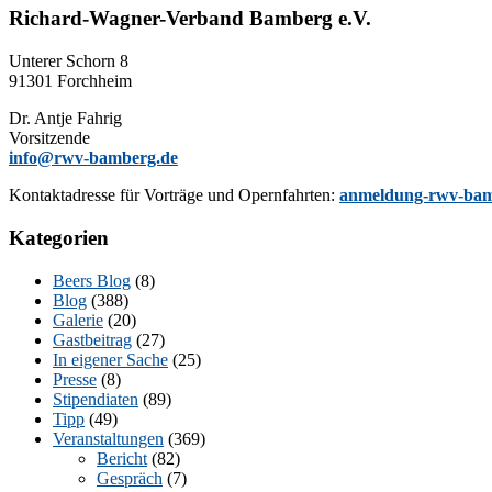
Richard-Wagner-Verband Bamberg e.V.
Un­te­rer Schorn 8
91301 Forchheim
Dr. Ant­je Fahrig
Vorsitzende
info@rwv-bamberg.de
Kon­takt­adres­se für Vor­trä­ge und Opern­fahr­ten:
anmeldung-rwv-bam
Kategorien
Beers Blog
(8)
Blog
(388)
Galerie
(20)
Gastbeitrag
(27)
In eigener Sache
(25)
Presse
(8)
Stipendiaten
(89)
Tipp
(49)
Veranstaltungen
(369)
Bericht
(82)
Gespräch
(7)