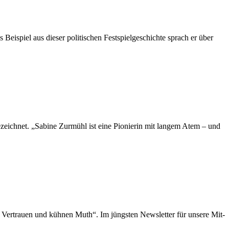
 Bei­spiel aus die­ser po­li­ti­schen Fest­spiel­ge­schich­te sprach er über
us­ge­zeich­net. „Sa­bi­ne Zur­mühl ist eine Pio­nie­rin mit lan­gem Atem – und
Ver­trau­en und küh­nen Muth“. Im jüngs­ten News­let­ter für un­se­re Mit­