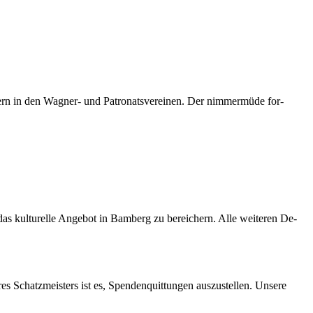
n in den Wa­g­­ner- und Pa­tro­nats­ver­ei­nen. Der nim­mer­mü­de for­
s kul­tu­rel­le An­ge­bot in Bam­berg zu be­rei­chern. Alle wei­te­ren De­
res Schatz­meis­ters ist es, Spen­den­quit­tun­gen aus­zu­stel­len. Un­se­re