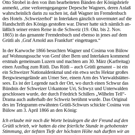
Otto Stro­bel in den von ihm be­ar­bei­te­ten Bän­den der Kö­nigs­brie­fe
an­merkt, „eine ver­lo­ren­ge­gan­ge­ne De­pe­sche Wag­ners, de­ren An­laß
wahr­schein­lich dar­in zu su­chen ist, daß Wag­ner im Frem­den­buch
des Ho­tels ‚Schwei­zer­hof‘ in In­ter­la­ken gänz­lich un­ver­mu­tet auf die
Hand­schrift des Kö­nigs ge­sto­ßen war. Die­ser hat­te sich näm­lich an­
läß­lich sei­ner ers­ten Rei­se in die Schweiz (19. Okt. bis 2. Nov.
1865) in das ge­nann­te Frem­den­buch und eben­so in je­nes auf dem
Grüt­li als ‚Graf Ar­nold aus Frank­furt‘ eingetragen.“
In der Kar­wo­che 1866 be­such­ten Wag­ner und Co­si­ma von Bülow
auf Woh­nungs­su­che von Genf über Bern und In­ter­la­ken kom­mend
erst­mals ge­mein­sam Lu­zern und mach­ten am 30. März (Kar­frei­tag)
ei­nen Aus­flug zum Rüt­li. Das Rüt­li – auch Grüt­li ge­nannt – ist ein
ein Schwei­zer Na­tio­nal­denk­mal und ein etwa sechs Hekt­ar gro­ßes
Berg­wie­sen­ge­län­de am Ur­ner See, ei­nem Arm des Vier­wald­stät­ter­
sees. Es ist der Le­gen­de nach der Ort, wo durch ei­nen Schwur das
Bünd­nis der Schwei­zer Ur­kan­to­ne Uri, Schwyz und Un­ter­wal­den
ge­schlos­sen wur­de, der durch Fried­rich Schil­lers „Wil­helm Tell“-
Drama auch au­ßer­halb der Schweiz be­rühmt wur­de. Das Ori­gi­nal
des im Te­le­gramm er­wähn­ten Grüt­li-Schwurs schick­te Co­si­ma von
Bülow am 3. April 1866 an den König:
Ich er­lau­be mir noch die Wor­te bei­zu­le­gen die der Freund auf den
Grüt­li schrieb, wir hat­ten da eine fei­er­li­che Stun­de in ge­ho­bens­ter
Stim­mung, der tiefs­ten Tie­fe der höchs­ten Höhe nah durf­ten wir an