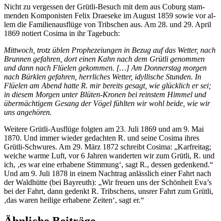
Nicht zu ver­ges­sen der Grüt­li-Be­such mit dem aus Co­burg stam­
men­den Kom­po­nis­ten Fe­lix Drae­se­ke im Au­gust 1859 so­wie vor al­
lem die Fa­mi­li­en­aus­flü­ge von Trib­schen aus. Am 28. und 29. April
1869 no­tiert Co­si­ma in ihr Tagebuch:
Mitt­woch, trotz üb­len Pro­phe­zei­un­gen in Be­zug auf das Wet­ter, nach
Brun­nen ge­fah­ren, dort ei­nen Kahn nach dem Grüt­li ge­nom­men
und dann nach Flüelen ge­kom­men. […] Am Don­ners­tag mor­gen
nach Bür­klen ge­fah­ren, herr­li­ches Wet­ter, idyl­li­sche Stun­den. In
Flüelen am Abend hat­te R. mir be­reits ge­sagt, wie glück­lich er sei;
in die­sem Mor­gen un­ter Blü­ten-Kro­nen bei reins­tem Him­mel und
über­mäch­ti­gem Ge­sang der Vö­gel fühl­ten wir wohl bei­de, wie wir
uns angehören.
Wei­te­re Grüt­li-Aus­flü­ge folg­ten am 23. Juli 1869 und am 9. Mai
1870. Und im­mer wie­der ge­dach­ten R. und sei­ne Co­si­ma ih­res
Grüt­li-Schwu­res. Am 29. März 1872 schreibt Co­si­ma: „Kar­frei­tag;
wei­che war­me Luft, vor 6 Jah­ren wan­der­ten wir zum Grüt­li, R. und
ich, ‚es war eine er­ha­be­ne Stim­mung‘, sagt R., des­sen ge­den­kend.“
Und am 9. Juli 1878 in ei­nem Nach­trag an­läss­lich ei­ner Fahrt nach
der Wald­hüt­te (bei Bay­reuth): „Wir freu­en uns der Schön­heit Eva’s
bei der Fahrt, dann ge­denkt R. Trib­schens, uns­rer Fahrt zum Grüt­li,
‚das wa­ren hei­li­ge er­ha­be­ne Zei­ten‘, sagt er.“
Ähnliche Beiträge