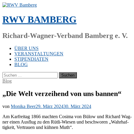
Zum
Inhalt
springen
RWV BAMBERG
Richard-Wagner-Verband Bamberg e. V.
ÜBER UNS
VERANSTALTUNGEN
STIPENDIATEN
BLOG
Suchen
nach:
Blog
„Die Welt verzeihend von uns bannen“
von
Monika Beer
29. März 2024
30. März 2024
Am Kar­frei­tag 1866 mach­ten Co­si­ma von Bülow und Ri­chard Wag­
ner ei­nen Aus­flug zu den Rüt­li-Wie­sen und be­schwo­ren „Wahr­haf­
tig­keit, Ver­trau­en und küh­nen Muth“.