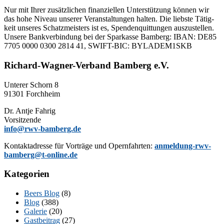
Nur mit Ih­rer zu­sätz­li­chen fi­nan­zi­el­len Un­ter­stüt­zung kön­nen wir
das hohe Ni­veau un­se­rer Ver­an­stal­tun­gen hal­ten. Die liebs­te Tä­tig­
keit un­se­res Schatz­meis­ters ist es, Spen­den­quit­tun­gen aus­zu­stel­len.
Un­se­re Bank­ver­bin­dung bei der Spar­kas­se Bam­berg: IBAN: DE85
7705 0000 0300 2814 41, SWIFT-BIC: BYLADEM1SKB
Richard-Wagner-Verband Bamberg e.V.
Un­te­rer Schorn 8
91301 Forchheim
Dr. Ant­je Fahrig
Vorsitzende
info@rwv-bamberg.de
Kon­takt­adres­se für Vor­trä­ge und Opern­fahr­ten:
anmeldung-rwv-
bamberg@t-online.de
Kategorien
Beers Blog
(8)
Blog
(388)
Galerie
(20)
Gastbeitrag
(27)