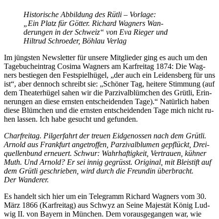
His­to­ri­sche Ab­bil­dung des Rüt­li – Vor­la­ge:
„Ein Platz für Göt­ter. Ri­chard Wag­ners Wan­
de­run­gen in der Schweiz“ von Eva Rie­ger und
Hil­trud Schroe­der, Böhlau Verlag
Im jüngs­ten News­let­ter für un­se­re Mit­glie­der ging es auch um den
Ta­ge­buch­ein­trag Co­si­ma Wag­ners am Kar­frei­tag 1874: Die Wag­
ners be­stie­gen den Fest­spiel­hü­gel, „der auch ein Lei­dens­berg für uns
ist“, aber den­noch schreibt sie: „Schö­ner Tag, hei­te­re Stim­mung (auf
dem Thea­ter­hü­gel sa­hen wir die Par­zi­val­blüm­chen des Grüt­li, Er­in­
ne­run­gen an die­se erns­ten ent­schei­den­den Tage).“ Na­tür­lich ha­ben
die­se Blüm­chen und die erns­ten ent­schei­den­den Tage mich nicht ru­
hen las­sen. Ich habe ge­sucht und gefunden.
Charfrei­tag. Pil­ger­fahrt der treu­en Eid­ge­nos­sen nach dem Grüt­li.
Ar­nold aus Frank­furt an­ge­trof­fen, Par­zi­val­blu­men ge­pflückt, Drei­
quel­len­bund er­neu­ert. Schwur: Wahr­haf­tig­keit, Ver­trau­en, küh­ner
Muth. Und Ar­nold? Er sei in­nig ge­grüsst. Ori­gi­nal, mit Blei­stift auf
dem Grüt­li ge­schrie­ben, wird durch die Freun­din überbracht.
Der Wan­de­rer.
Es han­delt sich hier um ein Te­le­gramm Ri­chard Wag­ners vom 30.
März 1866 (Kar­frei­tag) aus Schwyz an Sei­ne Ma­jes­tät Kö­nig Lud­
wig II. von Bay­ern in Mün­chen. Dem vor­aus­ge­gan­gen war, wie