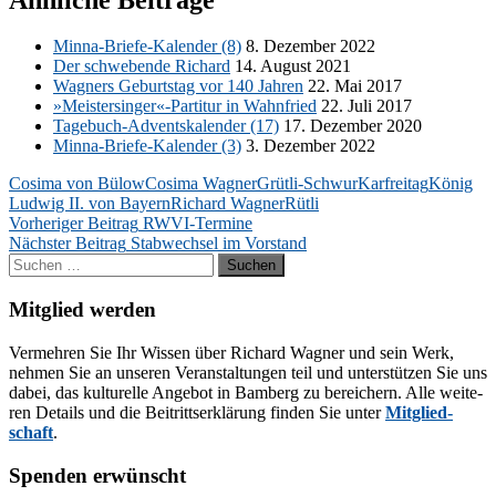
Min­na-Brie­fe-Ka­len­der (8)
8. De­zem­ber 2022
Der schwe­ben­de Ri­chard
14. Au­gust 2021
Wag­ners Ge­burts­tag vor 140 Jah­ren
22. Mai 2017
»Meistersinger«-Partitur in Wahn­fried
22. Juli 2017
Ta­ge­buch-Ad­vents­ka­len­der (17)
17. De­zem­ber 2020
Min­na-Brie­fe-Ka­len­der (3)
3. De­zem­ber 2022
Cosima von Bülow
Cosima Wagner
Grütli-Schwur
Karfreitag
König
Ludwig II. von Bayern
Richard Wagner
Rütli
Beitragsnavigation
Vorheriger Beitrag
RWVI-Termine
Nächster Beitrag
Stabwechsel im Vorstand
Suchen
nach:
Mitglied werden
Ver­meh­ren Sie Ihr Wis­sen über Ri­chard Wag­ner und sein Werk,
neh­men Sie an un­se­ren Ver­an­stal­tun­gen teil und un­ter­stüt­zen Sie uns
da­bei, das kul­tu­rel­le An­ge­bot in Bam­berg zu be­rei­chern. Alle wei­te­
ren De­tails und die Bei­tritts­er­klä­rung fin­den Sie un­ter
Mit­glied­
schaft
.
Spenden erwünscht