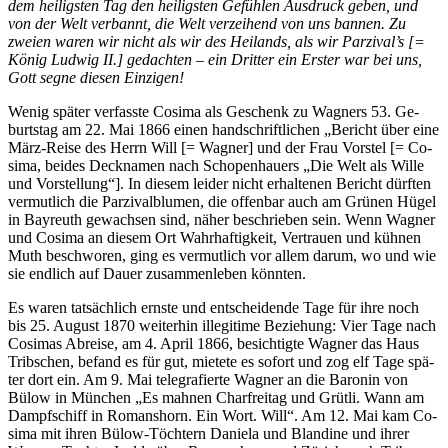
dem hei­ligs­ten Tag den hei­ligs­ten Ge­füh­len Aus­druck ge­ben, und
von der Welt ver­bannt, die Welt ver­zei­hend von uns ban­nen. Zu
zwei­en wa­ren wir nicht als wir des Hei­lands, als wir Parzival’s [=
Kö­nig Lud­wig II.] ge­dach­ten – ein Drit­ter ein Ers­ter war bei uns,
Gott seg­ne die­sen Einzigen!
We­nig spä­ter ver­fass­te Co­si­ma als Ge­schenk zu Wag­ners 53. Ge­
burts­tag am 22. Mai 1866 ei­nen hand­schrift­li­chen „Be­richt über eine
März-Rei­se des Herrn Will [= Wag­ner] und der Frau Vorstel [= Co­
si­ma, bei­des Deck­na­men nach Scho­pen­hau­ers „Die Welt als Wil­le
und Vor­stel­lung“]. In die­sem lei­der nicht er­hal­te­nen Be­richt dürf­ten
ver­mut­lich die Par­zi­val­blu­men, die of­fen­bar auch am Grü­nen Hü­gel
in Bay­reuth ge­wach­sen sind, nä­her be­schrie­ben sein. Wenn Wag­ner
und Co­si­ma an die­sem Ort Wahr­haf­tig­keit, Ver­trau­en und küh­nen
Muth be­schwo­ren, ging es ver­mut­lich vor al­lem dar­um, wo und wie
sie end­lich auf Dau­er zu­sam­men­le­ben könnten.
Es wa­ren tat­säch­lich erns­te und ent­schei­den­de Tage für ihre noch
bis 25. Au­gust 1870 wei­ter­hin il­le­gi­ti­me Be­zie­hung: Vier Tage nach
Co­si­mas Ab­rei­se, am 4. April 1866, be­sich­tig­te Wag­ner das Haus
Trib­schen, be­fand es für gut, mie­te­te es so­fort und zog elf Tage spä­
ter dort ein. Am 9. Mai te­le­gra­fier­te Wag­ner an die Ba­ro­nin von
Bülow in Mün­chen „Es mah­nen Charfrei­tag und Grüt­li. Wann am
Dampf­schiff in Ro­mans­horn. Ein Wort. Will“. Am 12. Mai kam Co­
si­ma mit ih­ren Bülow-Töch­tern Da­nie­la und Blan­di­ne und ih­rer