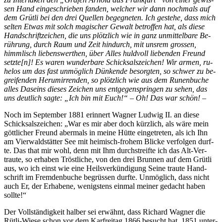
sen Hand ein­ge­schrie­ben fan­den, wel­cher wir dann noch­mals auf
dem Grüt­li bei den drei Quel­len be­geg­ne­ten. Ich ge­ste­he, dass mich
sel­ten Et­was mit solch ma­gi­scher Ge­walt be­trof­fen hat, als die­se
Hand­schrift­zei­chen, die uns plötz­lich wie in ganz un­mit­tel­ba­re Be­
rüh­rung, durch Raum und Zeit hin­durch, mit uns­rem gros­sen,
himm­lisch lie­bens­wert­hen, über Al­les huld­voll lie­ben­den Freund
setzte[n]! Es wa­ren wun­der­ba­re Schick­sals­zei­chen! Wir ar­men, ru­
he­los um das fast un­mög­lich Dün­ken­de be­sorg­ten, so schwer zu be­
grei­fen­den Her­um­ir­ren­den, so plötz­lich wie aus dem Ru­nen­bu­che
al­les Da­seins die­ses Zei­chen uns ent­ge­gen­sprin­gen zu se­hen, das
uns deut­lich sag­te: „Ich bin mit Euch!“ – Oh! Das war schön! –
Noch im Sep­tem­ber 1881 er­in­nert Wag­ner Lud­wig II. an die­se
Schick­sals­zei­chen: „War es mir aber doch kürz­lich, als wäre mein
gött­li­cher Freund aber­mals in mei­ne Hüt­te ein­ge­tre­ten, als ich Ihn
am Vier­wald­stät­ter See mit hei­misch-fro­hem Bli­cke ver­fol­gen durf­
te. Das that mir wohl, denn mit Ihm durch­streif­te ich das Alt-Ver­
trau­te, so er­ha­ben Tröst­li­che, von den drei Brun­nen auf dem Grüt­li
aus, wo ich einst wie eine Heils­ver­kün­di­gung Sei­ne trau­te Hand­
schrift im Frem­den­bu­che be­grüs­sen durf­te. Un­mög­lich, dass nicht
auch Er, der Er­ha­be­ne, we­nigs­tens ein­mal mei­ner ge­dacht ha­ben
sollte!“
Der Voll­stän­dig­keit hal­ber sei er­wähnt, dass Ri­chard Wag­ner die
Rüt­li-Wie­se schon vor dem Kar­frei­tag 1866 be­sucht hat. 1851 un­ter­