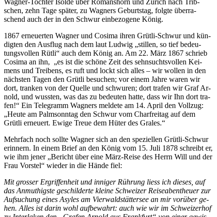
Wag­ner-Toch­ter Isol­de über Ro­mans­horn und Zü­rich nach Trib­
schen, zehn Tage spä­ter, zu Wag­ners Ge­burts­tag, folg­te über­ra­
schend auch der in den Schwur ein­be­zo­ge­ne König.
1867 er­neu­er­ten Wag­ner und Co­si­ma ih­ren Grüt­li-Schwur und kün­
dig­ten den Aus­flug nach dem laut Lud­wig „stil­len, so tief be­deu­
tungs­vol­len Rüt­li“ auch dem Kö­nig an. Am 22. März 1867 schrieb
Co­si­ma an ihn, „es ist die schö­ne Zeit des sehn­suchts­vol­len Kei­
mens und Trei­bens, es ruft und lockt sich al­les – wir wol­len in den
nächs­ten Ta­gen den Grüt­li be­su­chen; vor ei­nem Jah­re wa­ren wir
dort, tran­ken von der Quel­le und schwu­ren; dort tra­fen wir Graf Ar­
nold, und wuss­ten, was das zu be­deu­ten hat­te, dass wir Ihn dort tra­
fen!“ Ein Te­le­gramm Wag­ners mel­de­te am 14. April den Voll­zug:
„Heu­te am Palm­sonn­tag den Schwur vom Charfrei­tag auf dem
Grüt­li er­neu­ert. Ewi­ge Treue dem Hü­ter des Grales.“
Mehr­fach noch soll­te Wag­ner sich an den spe­zi­el­len Grüt­li-Schwur
er­in­nern. In ei­nem Brief an den Kö­nig vom 15. Juli 1878 schreibt er,
wie ihm je­ner „Be­richt über eine März-Rei­se des Herrn Will und der
Frau Vorstel“ wie­der in die Hän­de fiel:
Mit gros­ser Er­grif­fen­heit und in­ni­ger Rüh­rung liess ich die­ses, auf
das An­mut­higs­te ge­schil­der­te klei­ne Schwei­zer Rei­se­aben­theu­er zur
Auf­su­chung ei­nes Asyl­es am Vier­wald­stät­ter­see an mir vor­über ge­
hen. Al­les ist dar­in wohl auf­be­wahrt: auch wie wir im Schwei­zer­hof
zu In­ter­la­ken den „Gra­fen Ar­nold aus Frank­furt“ von ei­ner ge­wis­