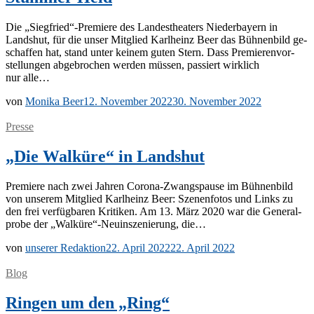
Die „Siegfried“-Premiere des Lan­des­thea­ters Nie­der­bay­ern in
Lands­hut, für die un­ser Mit­glied Karl­heinz Beer das Büh­nen­bild ge­
schaf­fen hat, stand un­ter kei­nem gu­ten Stern. Dass Pre­mie­ren­vor­
stel­lun­gen ab­ge­bro­chen wer­den müs­sen, pas­siert wirk­lich
nur alle…
von
Monika Beer
12. November 2022
30. November 2022
Presse
„Die Walküre“ in Landshut
Pre­mie­re nach zwei Jah­ren Co­ro­­na-Zwangs­­­pau­­se im Büh­nen­bild
von un­se­rem Mit­glied Karl­heinz Beer: Sze­nen­fo­tos und Links zu
den frei ver­füg­ba­ren Kri­ti­ken. Am 13. März 2020 war die Ge­ne­ral­
pro­be der „Walküre“-Neuinszenierung, die…
von
unserer Redaktion
22. April 2022
22. April 2022
Blog
Ringen um den „Ring“