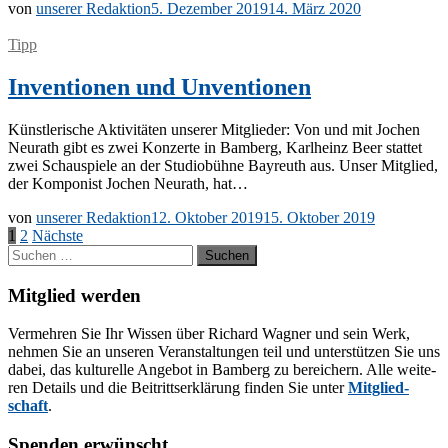
von
unserer Redaktion
5. Dezember 2019
14. März 2020
Tipp
Inventionen und Unventionen
Künst­le­ri­sche Ak­ti­vi­tä­ten un­se­rer Mit­glie­der: Von und mit Jo­chen
Neu­r­a­th gibt es zwei Kon­zer­te in Bam­berg, Karl­heinz Beer stat­tet
zwei Schau­spie­le an der Stu­dio­büh­ne Bay­reuth aus. Un­ser Mit­glied,
der Kom­po­nist Jo­chen Neu­r­a­th, hat…
von
unserer Redaktion
12. Oktober 2019
15. Oktober 2019
Seitennummerierung
1
2
Nächste
Suchen
der
nach:
Beiträge
Mitglied werden
Ver­meh­ren Sie Ihr Wis­sen über Ri­chard Wag­ner und sein Werk,
neh­men Sie an un­se­ren Ver­an­stal­tun­gen teil und un­ter­stüt­zen Sie uns
da­bei, das kul­tu­rel­le An­ge­bot in Bam­berg zu be­rei­chern. Alle wei­te­
ren De­tails und die Bei­tritts­er­klä­rung fin­den Sie un­ter
Mit­glied­
schaft
.
Spenden erwünscht