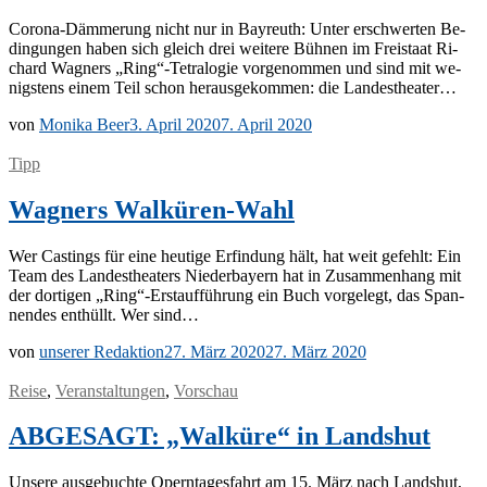
Co­ro­­na-Däm­­me­rung nicht nur in Bay­reuth: Un­ter er­schwer­ten Be­
din­gun­gen ha­ben sich gleich drei wei­te­re Büh­nen im Frei­staat Ri­
chard Wag­ners „Ring“-Tetralogie vor­ge­nom­men und sind mit we­
nigs­tens ei­nem Teil schon her­aus­ge­kom­men: die Landestheater…
von
Monika Beer
3. April 2020
7. April 2020
Tipp
Wagners Walküren-Wahl
Wer Cas­tings für eine heu­ti­ge Er­fin­dung hält, hat weit ge­fehlt: Ein
Team des Lan­des­thea­ters Nie­der­bay­ern hat in Zu­sam­men­hang mit
der dor­ti­gen „Ring“-Erstaufführung ein Buch vor­ge­legt, das Span­
nen­des ent­hüllt. Wer sind…
von
unserer Redaktion
27. März 2020
27. März 2020
Reise
,
Veranstaltungen
,
Vorschau
ABGESAGT: „Walküre“ in Landshut
Un­se­re aus­ge­buch­te Opern­ta­ges­fahrt am 15. März nach Lands­hut,