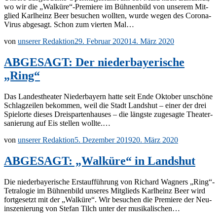
wo wir die „Walküre“-Premiere im Büh­nen­bild von un­se­rem Mit­
glied Karl­heinz Beer be­su­chen woll­ten, wur­de we­gen des Co­ro­­na-
Vi­rus ab­ge­sagt. Schon zum vier­ten Mal…
von
unserer Redaktion
29. Februar 2020
14. März 2020
ABGESAGT: Der niederbayerische
„Ring“
Das Lan­des­thea­ter Nie­der­bay­ern hat­te seit Ende Ok­to­ber un­schö­ne
Schlag­zei­len be­kom­men, weil die Stadt Lands­hut – ei­ner der drei
Spiel­or­te die­ses Drei­spar­ten­hau­ses – die längs­te zu­ge­sag­te Thea­ter­
sa­nie­rung auf Eis stel­len wollte.…
von
unserer Redaktion
5. Dezember 2019
20. März 2020
ABGESAGT: „Walküre“ in Landshut
Die nie­der­baye­ri­sche Erst­auf­füh­rung von Ri­chard Wag­ners „Ring“-
Tetralogie im Büh­nen­bild un­se­res Mit­glieds Karl­heinz Beer wird
fort­ge­setzt mit der „Wal­kü­re“. Wir be­su­chen die Pre­mie­re der Neu­
in­sze­nie­rung von Ste­fan Tilch un­ter der musikalischen…