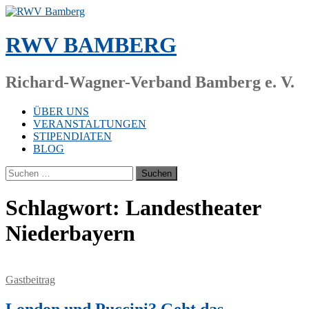
Zum
Inhalt
springen
RWV BAMBERG
Richard-Wagner-Verband Bamberg e. V.
ÜBER UNS
VERANSTALTUNGEN
STIPENDIATEN
BLOG
Suchen
nach:
Schlagwort:
Landestheater
Niederbayern
Gastbeitrag
London und Puccini? Geht das