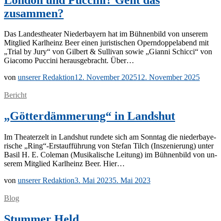
zusammen?
Das Lan­des­thea­ter Nie­der­bay­ern hat im Büh­nen­bild von un­se­rem
Mit­glied Karl­heinz Beer ei­nen ju­ris­ti­schen Opern­dop­pel­abend mit
„Tri­al by Jury“ von Gil­bert & Sul­li­van so­wie „Gi­an­ni Schic­ci“ von
Gi­a­co­mo Puc­ci­ni her­aus­ge­bracht. Über…
von
unserer Redaktion
12. November 2025
12. November 2025
Bericht
„Götterdämmerung“ in Landshut
Im Thea­ter­zelt in Lands­hut run­de­te sich am Sonn­tag die nie­der­baye­
ri­sche „Ring“-Erstaufführung von Ste­fan Tilch (In­sze­nie­rung) un­ter
Ba­sil H. E. Co­le­man (Mu­si­ka­li­sche Lei­tung) im Büh­nen­bild von un­
se­rem Mit­glied Karl­heinz Beer. Hier…
von
unserer Redaktion
3. Mai 2023
5. Mai 2023
Blog
Stummer Held