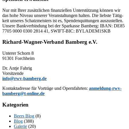
Nur mit Ih­rer zu­sätz­li­chen fi­nan­zi­el­len Un­ter­stüt­zung kön­nen wir
das hohe Ni­veau un­se­rer Ver­an­stal­tun­gen hal­ten. Die liebs­te Tä­tig­
keit un­se­res Schatz­meis­ters ist es, Spen­den­quit­tun­gen aus­zu­stel­len.
Un­se­re Bank­ver­bin­dung bei der Spar­kas­se Bam­berg: IBAN: DE85
7705 0000 0300 2814 41, SWIFT-BIC: BYLADEM1SKB
Richard-Wagner-Verband Bamberg e.V.
Un­te­rer Schorn 8
91301 Forchheim
Dr. Ant­je Fahrig
Vorsitzende
info@rwv-bamberg.de
Kon­takt­adres­se für Vor­trä­ge und Opern­fahr­ten:
anmeldung-rwv-
bamberg@t-online.de
Kategorien
Beers Blog
(8)
Blog
(388)
Galerie
(20)