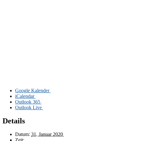
Goog­le Kalender
iCalendar
Out­look 365
Out­look Live
Details
Da­tum:
31. Ja­nu­ar 2020
Zeit: