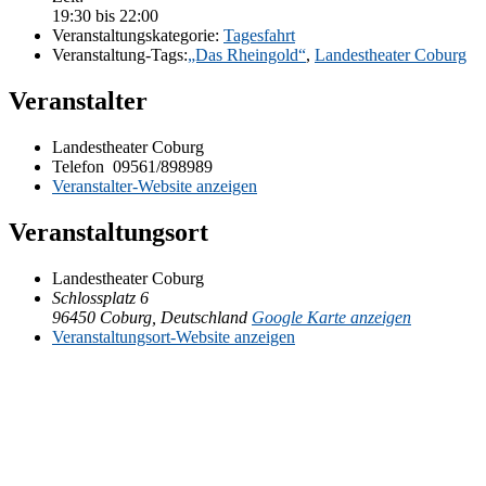
19:30 bis 22:00
Ver­an­stal­tungs­ka­te­go­rie:
Ta­ges­fahrt
Ver­an­stal­tung-Tags:
„Das Rhein­gold“
,
Lan­des­thea­ter Coburg
Veranstalter
Lan­des­thea­ter Coburg
Telefon
09561/898989
Ver­an­stal­ter-Web­site anzeigen
Veranstaltungsort
Lan­des­thea­ter Coburg
Schloss­platz 6
96450 Co­burg
,
Deutsch­land
Goog­le Kar­te anzeigen
Ver­an­stal­tungs­ort-Web­site an­zei­gen