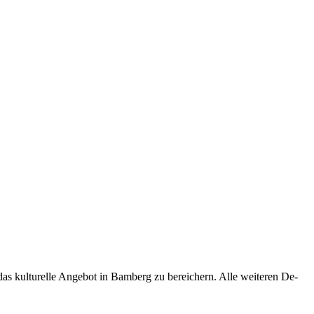
s kul­tu­rel­le An­ge­bot in Bam­berg zu be­rei­chern. Alle wei­te­ren De­