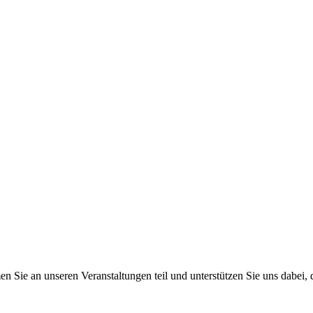
 an un­se­ren Ver­an­stal­tun­gen teil und un­ter­stüt­zen Sie uns da­bei, da