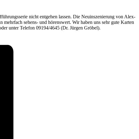
h­rungs­se­rie nicht ent­ge­hen las­sen. Die Neu­in­sze­nie­rung von Alex­
­tan mehr­fach se­hens- und hö­rens­wert. Wir ha­ben uns sehr gute Kar­ten
de oder un­ter Te­le­fon 09194/4645 (Dr. Jür­gen Gröbel).