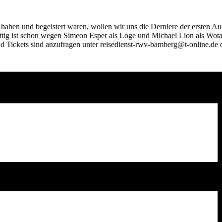
 und be­geis­tert wa­ren, wol­len wir uns die Der­nie­re der ers­ten Auf­fü
Klut­tig ist schon we­gen Si­me­on Es­per als Loge und Mi­cha­el Lion als Wo
­ten und Ti­ckets sind an­zu­fra­gen un­ter reisedienst-rwv-bamberg@t-online.