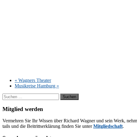
«
Wag­ners Theater
Mu­sik­rei­se Ham­burg
»
Suchen
nach:
Mitglied werden
Ver­meh­ren Sie Ihr Wis­sen über Ri­chard Wag­ner und sein Werk, neh­men Sie
tails und die Bei­tritts­er­klä­rung fin­den Sie un­ter
Mit­glied­schaft
.