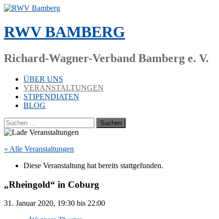
Zum
Inhalt
springen
RWV BAMBERG
Richard-Wagner-Verband Bamberg e. V.
ÜBER UNS
VERANSTALTUNGEN
STIPENDIATEN
BLOG
Suchen
nach:
« Alle Veranstaltungen
Die­se Ver­an­stal­tung hat be­reits stattgefunden.
„Rheingold“ in Coburg
31. Ja­nu­ar 2020, 19:30
bis
22:00