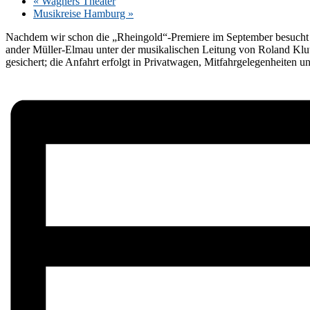
«
Wag­ners Theater
Mu­sik­rei­se Ham­burg
»
Nach­dem wir schon die „Rheingold“-Premiere im Sep­tem­ber be­sucht ha­ben
an­der Mül­­ler-El­­mau un­ter der mu­si­ka­li­schen Lei­tung von Ro­land 
ge­si­chert; die An­fahrt er­folgt in Pri­vat­wa­gen, Mit­fahr­ge­le­gen­hei