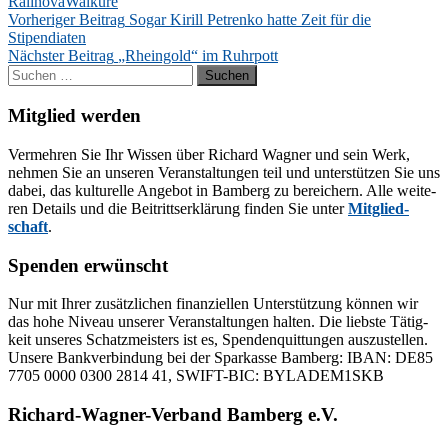
Ralinova
Walküre
Beitragsnavigation
Vorheriger Beitrag
Sogar Kirill Petrenko hatte Zeit für die
Stipendiaten
Nächster Beitrag
„Rheingold“ im Ruhrpott
Suchen
nach:
Mitglied werden
Ver­meh­ren Sie Ihr Wis­sen über Ri­chard Wag­ner und sein Werk,
neh­men Sie an un­se­ren Ver­an­stal­tun­gen teil und un­ter­stüt­zen Sie uns
da­bei, das kul­tu­rel­le An­ge­bot in Bam­berg zu be­rei­chern. Alle wei­te­
ren De­tails und die Bei­tritts­er­klä­rung fin­den Sie un­ter
Mit­glied­
schaft
.
Spenden erwünscht
Nur mit Ih­rer zu­sätz­li­chen fi­nan­zi­el­len Un­ter­stüt­zung kön­nen wir
das hohe Ni­veau un­se­rer Ver­an­stal­tun­gen hal­ten. Die liebs­te Tä­tig­
keit un­se­res Schatz­meis­ters ist es, Spen­den­quit­tun­gen aus­zu­stel­len.
Un­se­re Bank­ver­bin­dung bei der Spar­kas­se Bam­berg: IBAN: DE85
7705 0000 0300 2814 41, SWIFT-BIC: BYLADEM1SKB
Richard-Wagner-Verband Bamberg e.V.