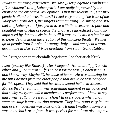
It was an ama­zing ex­pe­ri­ence! We saw „Der flie­gen­de Hol­län­der“,
„Die Wal­kü­re“ and „Lo­hen­grin“. I am re­al­ly im­pres­sed by the
choir and the or­ches­tra. My opi­ni­on is that the so­loists in „Der flie­
gen­de Hol­län­der“ was the best! I lik­ed very much „The Ride of the
Val­ky­ries“ from act 3, the sin­gers were ama­zing! So strong and sta­
ble! In „Lo­hen­grin“ I just fell in love with the over­tu­re, so pure and
beau­tiful mu­sic! And of cour­se the choir was in­cre­di­ble! I am also
im­pres­sed by the acou­stic in the hall! It was re­al­ly in­te­res­t­ing for me
to know de­tails about the crea­ti­on of this ama­zing thea­ter. We met
gre­at peo­p­le from Rus­sia, Ger­ma­ny, Ita­ly … and we spent a won­
derful time in Bay­reuth! Nice gree­tings from sun­ny Sofia,Ralitsa.
Jan Szur­got be­rich­tet eben­falls be­geis­tert, übt aber auch Kritik:
I saw (exact­ly like Ra­lit­sa) „Der Flie­gen­de Hol­län­der“, „Die Wal­
kü­re“ and „Lo­hen­grin“. 🙂 The best for me was „Lo­hen­grin“. I
don’t know why. May­be it’s be­cau­se of te­nor? He was ama­zing for
me but I he­ared from the other peo­p­le that his voice was not good
for this ope­ra. They said that he should sound bet­ter in Mo­zart.
May­be they’­re right but it was so­me­thing dif­fe­rent in his voice and
that’s why ever­yo­ne will re­mem­ber this per­for­mance. I have to say
that I was re­al­ly im­pres­sed by choir! In every ope­ra when choir
were on stage it was ama­zing mo­ment. They have sang very in tune
and every mo­ve­ment was pas­sio­na­te­ly. It did­n’t mat­ter if so­meone
was in the back or in front. It was per­fect for me. I am also im­pres­