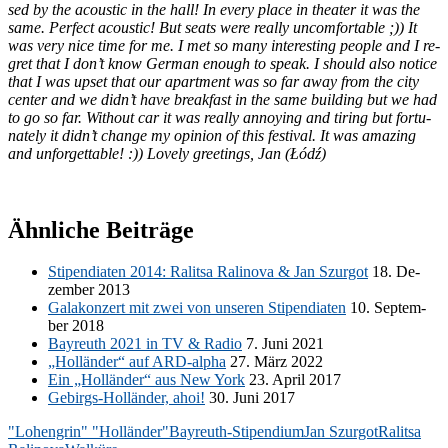
sed by the acou­stic in the hall! In every place in thea­ter it was the
same. Per­fect acou­stic! But seats were re­al­ly un­com­for­ta­ble ;)) It
was very nice time for me. I met so many in­te­res­t­ing peo­p­le and I re­
g­ret that I don’t know Ger­man en­ough to speak. I should also no­ti­ce
that I was up­set that our apart­ment was so far away from the city
cen­ter and we did­n’t have break­fast in the same buil­ding but we had
to go so far. Wi­t­hout car it was re­al­ly an­noy­ing and ti­ring but for­t­u­
na­te­ly it did­n’t ch­an­ge my opi­ni­on of this fes­ti­val. It was ama­zing
and unfor­gettable! :))
Love­ly gree­tings, Jan (Łódź)
Ähnliche Beiträge
Sti­pen­dia­ten 2014: Ra­lit­sa Ra­li­no­va & Jan Szur­got
18. De­
zem­ber 2013
Ga­la­kon­zert mit zwei von un­se­ren Sti­pen­dia­ten
10. Sep­tem­
ber 2018
Bay­reuth 2021 in TV & Ra­dio
7. Juni 2021
„Hol­län­der“ auf ARD-al­pha
27. März 2022
Ein „Hol­län­der“ aus New York
23. April 2017
Ge­birgs-Hol­län­der, ahoi!
30. Juni 2017
"Lohengrin" "Holländer"
Bayreuth-Stipendium
Jan Szurgot
Ralitsa