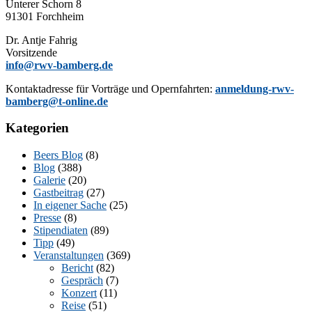
Un­te­rer Schorn 8
91301 Forchheim
Dr. Ant­je Fahrig
Vorsitzende
info@rwv-bamberg.de
Kon­takt­adres­se für Vor­trä­ge und Opern­fahr­ten:
anmeldung-rwv-
bamberg@t-online.de
Kategorien
Beers Blog
(8)
Blog
(388)
Galerie
(20)
Gastbeitrag
(27)
In eigener Sache
(25)
Presse
(8)
Stipendiaten
(89)
Tipp
(49)
Veranstaltungen
(369)
Bericht
(82)
Gespräch
(7)
Konzert
(11)
Reise
(51)