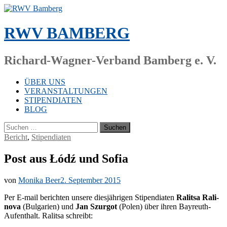
Zum
Inhalt
springen
RWV BAMBERG
Richard-Wagner-Verband Bamberg e. V.
ÜBER UNS
VERANSTALTUNGEN
STIPENDIATEN
BLOG
Suchen
nach:
Bericht
,
Stipendiaten
Post aus Łódź und Sofia
von
Monika Beer
2. September 2015
Per E-mail be­rich­ten un­se­re dies­jäh­ri­gen Sti­pen­dia­ten
Ra­lit­sa Ra­li­
no­va
(Bul­ga­ri­en) und
Jan Szur­got
(Po­len) über ih­ren Bay­reuth-
Auf­ent­halt. Ra­lit­sa schreibt: