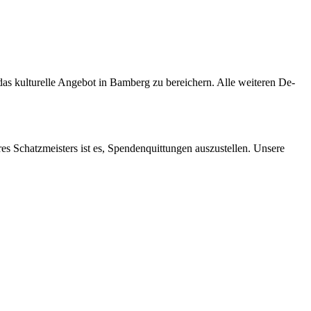
s kul­tu­rel­le An­ge­bot in Bam­berg zu be­rei­chern. Alle wei­te­ren De­
res Schatz­meis­ters ist es, Spen­den­quit­tun­gen aus­zu­stel­len. Un­se­re