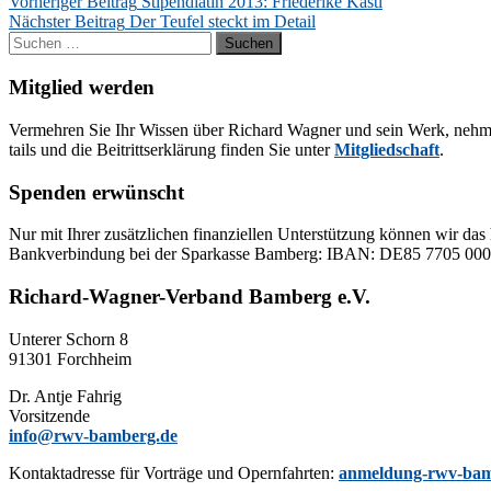
Beitragsnavigation
Vorheriger Beitrag
Stipendiatin 2013: Friederike Kastl
Nächster Beitrag
Der Teufel steckt im Detail
Suchen
nach:
Mitglied werden
Ver­meh­ren Sie Ihr Wis­sen über Ri­chard Wag­ner und sein Werk, neh­men Sie
tails und die Bei­tritts­er­klä­rung fin­den Sie un­ter
Mit­glied­schaft
.
Spenden erwünscht
Nur mit Ih­rer zu­sätz­li­chen fi­nan­zi­el­len Un­ter­stüt­zung kön­nen wir das 
Bank­ver­bin­dung bei der Spar­kas­se Bam­berg: IBAN: DE85 77
Richard-Wagner-Verband Bamberg e.V.
Un­te­rer Schorn 8
91301 Forchheim
Dr. Ant­je Fahrig
Vorsitzende
info@rwv-bamberg.de
Kon­takt­adres­se für Vor­trä­ge und Opern­fahr­ten:
anmeldung-rwv-bam