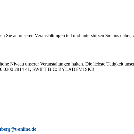
 an un­se­ren Ver­an­stal­tun­gen teil und un­ter­stüt­zen Sie uns da­bei, da
hohe Ni­veau un­se­rer Ver­an­stal­tun­gen hal­ten. Die liebs­te Tä­tig­keit un­se­
05 0000 0300 2814 41, SWIFT-BIC: BYLADEM1SKB
berg@t-online.de