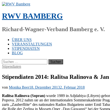
Zum
Inhalt
springen
RWV BAMBERG
Richard-Wagner-Verband Bamberg e. V.
ÜBER UNS
VERANSTALTUNGEN
STIPENDIATEN
BLOG
Suchen
nach:
Stipendiaten
Stipendiaten 2014: Ralitsa Ralinova & Jan
von
Monika Beer
18. Dezember 2013
2. Februar 2018
Ra­lit­sa Ra­li­no­va (So­pran)
wur­de 1989 in Adj­d­a­biya (Li­by­en) ge­bo­
Po­po­va. 2012 nahm sie an der in­ter­na­tio­na­len Som­mer­aka­de­mie Pra
zarts „Zau­ber­flö­te“ des na­tio­na­len Ra­di­os Bul­ga­ri­ens un­ter Emi
die Rol­le der Zer­li­na in Mo­zarts Oper „Don Gio­van­ni“ bei der Som­m