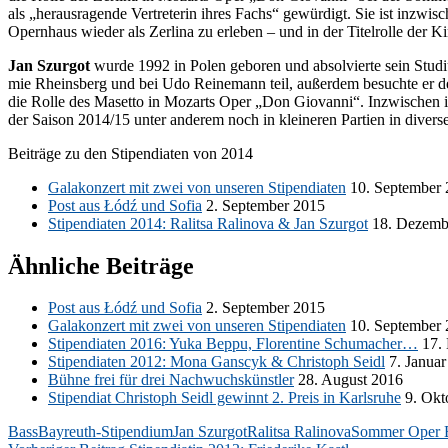
als „her­aus­ra­gen­de Ver­tre­te­rin ih­res Fachs“ ge­wür­digt. Sie ist in­zwi
Opern­haus wie­der als Zer­li­na zu er­le­ben – und in der Ti­tel­rol­le der
Jan Szur­got
wur­de 1992 in Po­len ge­bo­ren und ab­sol­vier­te sein Stu­
mie Rheins­berg und bei Udo Rei­ne­mann teil, au­ßer­dem be­such­te er de
die Rol­le des Ma­set­to in Mo­zarts Oper „Don Gio­van­ni“. In­zwi­schen is
der Sai­son 2014/15 un­ter an­de­rem noch in klei­ne­ren Par­tien in di­ver­s
Bei­trä­ge zu den Sti­pen­dia­ten von 2014
Ga­la­kon­zert mit zwei von un­se­ren Sti­pen­dia­ten
10. Sep­tem­ber
Post aus Łódź und So­fia
2. Sep­tem­ber 2015
Sti­pen­dia­ten 2014: Ra­lit­sa Ra­li­no­va & Jan Szur­got
18. De­zem­
Ähnliche Beiträge
Post aus Łódź und So­fia
2. Sep­tem­ber 2015
Ga­la­kon­zert mit zwei von un­se­ren Sti­pen­dia­ten
10. Sep­tem­ber
Sti­pen­dia­ten 2016: Yuka Beppu, Flo­ren­ti­ne Schu­ma­cher…
17. 
Sti­pen­dia­ten 2012: Mona Gans­cyk & Chris­toph Seidl
7. Ja­nu­a
Büh­ne frei für drei Nach­wuchs­künst­ler
28. Au­gust 2016
Sti­pen­di­at Chris­toph Seidl ge­winnt 2. Preis in Karls­ru­he
9. Ok­t
Bass
Bayreuth-Stipendium
Jan Szurgot
Ralitsa Ralinova
Sommer Oper 