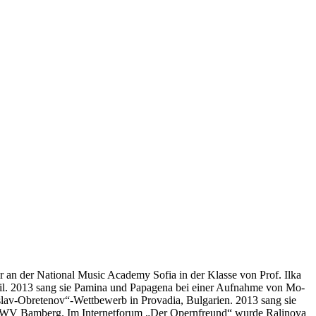
er an der Na­tio­nal Mu­sic Aca­de­my So­fia in der Klas­se von Prof. Ilka
teil. 2013 sang sie Pa­mi­na und Pa­pa­ge­na bei ei­ner Auf­nah­me von Mo­
etoslav-Obretenov“-Wettbewerb in Pro­va­dia, Bul­ga­ri­en. 2013 sang sie
RWV Bam­berg. Im In­ter­net­fo­rum „Der Opern­freund“ wur­de Ra­li­no­va