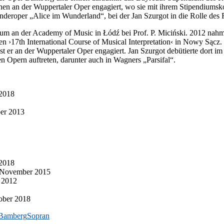
­schen an der Wup­per­ta­ler Oper en­ga­giert, wo sie mit ih­rem Sti­pen­di­ums­ko
 Kin­der­oper „Ali­ce im Wun­der­land“, bei der Jan Szur­got in die Rol­le des
di­um an der Aca­de­my of Mu­sic in Łódź bei Prof. P. Miciń­ski. 2012 nahm e
n ›17th In­ter­na­tio­nal Cour­se of Mu­si­cal In­ter­pre­ta­ti­on‹ in Nowy
t er an der Wup­per­ta­ler Oper en­ga­giert. Jan Szur­got de­bü­tier­te dort 
en Opern auf­tre­ten, dar­un­ter auch in Wag­ners „Par­si­fal“.
 2018
ber 2013
 2018
No­vem­ber 2015
r 2012
o­ber 2018
Bamberg
Sopran