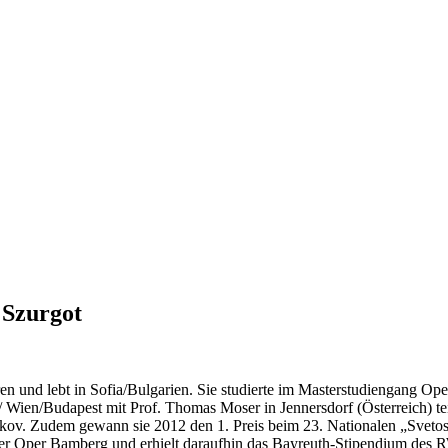
 Szurgot
ren und lebt in Sofia/​Bulgarien. Sie stu­dier­te im Mas­ter­stu­di­en­gang Op
g/​ Wien/​Budapest mit Prof. Tho­mas Mo­ser in Jen­ners­dorf (Ös­ter­reich) 
l Ta­ba­kov. Zu­dem ge­wann sie 2012 den 1. Preis beim 23. Na­tio­na­len „Sv
er Oper Bam­berg und er­hielt dar­auf­hin das Bay­reuth-Sti­pen­di­um des 