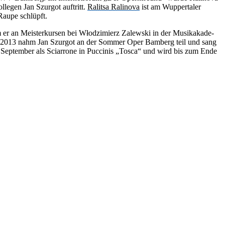
l­le­gen Jan Szur­got auf­tritt.
Ra­lit­sa Ra­li­no­va
ist am Wup­per­ta­ler
 Rau­pe schlüpft.
r an Meis­ter­kur­sen bei Włod­zi­mierz Za­lew­ski in der Mu­sik­aka­de­
 Sącz. 2013 nahm Jan Szur­got an der Som­mer Oper Bam­berg teil und sang
im Sep­tem­ber als Sciar­ro­ne in Puc­ci­nis „Tos­ca“ und wird bis zum Ende