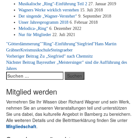
Mu­si­ka­li­sche „Ring“-Einführung Teil 2
27. Ja­nu­ar 2019
Wag­ners Wer­ke wirk­lich ver­ste­hen
15. Juli 2018
Der sin­gen­de „Wag­ner-Ver­ste­her“
9. Sep­tem­ber 2018
Un­ser Jah­res­pro­gramm 2018
6. Fe­bru­ar 2018
Melodica-„Ring“
6. De­zem­ber 2022
Nur für Mit­glie­der
22. Juli 2021
"Götterdämmerung"
"Ring"-Einführung
"Siegfried"
Hans Martin
Gräbner
Kreismusikschule
Steingraeber
Beitragsnavigation
Vorheriger Beitrag
Zu „Siegfried“ nach Chemnitz
Nächster Beitrag
Bayreuther „Meistersinger“ sind die Aufführung des
Jahres
Suchen
nach:
Mitglied werden
Ver­meh­ren Sie Ihr Wis­sen über Ri­chard Wag­ner und sein Werk,
neh­men Sie an un­se­ren Ver­an­stal­tun­gen teil und un­ter­stüt­zen
Sie uns da­bei, das kul­tu­rel­le An­ge­bot in Bam­berg zu be­rei­chern.
Alle wei­te­ren De­tails und die Bei­tritts­er­klä­rung fin­den Sie un­ter
Mit­glied­schaft
.