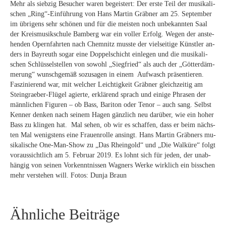
Mehr als
sieb­zig Be­su­cher wa­ren be­geis­tert: Der ers­te Teil der mu­si­ka­li­
schen „Ring“-Einführung von Hans Mar­tin Gräb­ner am 25. Sep­tem­ber
im üb­ri­gens sehr schö­nen und für die meis­ten noch un­be­kann­ten Saal
der Kreis­mu­sik­schu­le Bam­berg war ein vol­ler Er­folg. We­gen der an­ste­
hen­den Opern­fahr­ten nach Chem­nitz muss­te der viel­sei­ti­ge Künst­ler an­
ders in Bay­reuth so­gar eine Dop­pel­schicht ein­le­gen und die mu­si­ka­li­
schen Schlüs­sel­stel­len von so­wohl „Sieg­fried“ als auch der „Göt­ter­däm­
me­rung“ wunsch­ge­mäß so­zu­sa­gen in ei­nem Auf­wasch prä­sen­tie­ren.
Fas­zi­nie­rend war, mit wel­cher Leich­tig­keit Gräb­ner gleich­zei­tig am
Stein­grae­ber-Flü­gel agier­te, er­klä­rend sprach und ei­ni­ge Phra­sen der
männ­li­chen Fi­gu­ren – ob Bass, Ba­ri­ton oder Te­nor – auch sang. Selbst
Ken­ner den­ken nach sei­nem Ha­gen gänz­lich neu dar­über, wie ein ho­her
Bass zu klin­gen hat. Mal se­hen, ob wir es schaf­fen, dass er beim nächs­
ten Mal we­nigs­tens eine Frau­en­rol­le an­singt. Hans Mar­tin Gräb­ners mu­
si­ka­li­sche One-Man-Show zu „Das Rhein­gold“ und „Die Wal­kü­re“ folgt
vor­aus­sicht­lich am 5. Fe­bru­ar 2019. Es lohnt sich für je­den, der un­ab­
hän­gig von sei­nen Vor­kennt­nis­sen Wag­ners Wer­ke wirk­lich ein biss­chen
mehr ver­ste­hen will. Fo­tos: Dun­ja Braun
Ähnliche Beiträge