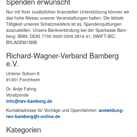
Spenden erwünscht
Nur mit Ih­rer zu­sätz­li­chen fi­nan­zi­el­len Un­ter­stüt­zung kön­nen wir
das hohe Ni­veau un­se­rer Ver­an­stal­tun­gen hal­ten. Die liebs­te
Tä­tig­keit un­se­res Schatz­meis­ters ist es, Spen­den­quit­tun­gen
aus­zu­stel­len. Un­se­re Bank­ver­bin­dung bei der Spar­kas­se Bam­
berg: IBAN: DE85 7705 0000 0300 2814 41, SWIFT-BIC:
BYLADEM1SKB
Richard-Wagner-Verband Bamberg
e.V.
Un­te­rer Schorn 8
91301 Forchheim
Dr. Ant­je Fahrig
Vorsitzende
info@rwv-bamberg.de
Kon­takt­adres­se für Vor­trä­ge und Opern­fahr­ten:
anmeldung-
rwv-bamberg@t-online.de
Kategorien