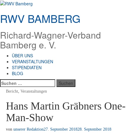
Zum
Inhalt
RWV BAMBERG
springen
Richard-Wagner-Verband
Bamberg e. V.
ÜBER UNS
VERANSTALTUNGEN
STIPENDIATEN
BLOG
Suchen
nach:
Bericht
,
Veranstaltungen
Hans Martin Gräbners One-
Man-Show
von
unserer Redaktion
27. September 2018
28. September 2018