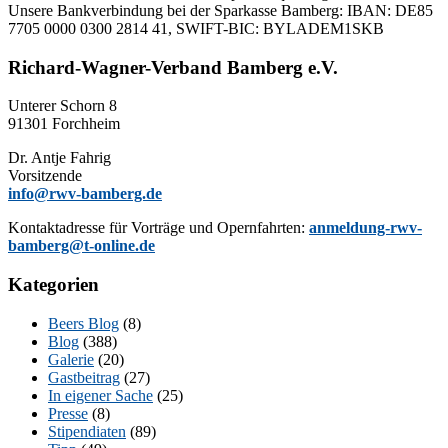
Un­se­re Bank­ver­bin­dung bei der Spar­kas­se Bam­berg: IBAN: DE85
7705 0000 0300 2814 41, SWIFT-BIC: BYLADEM1SKB
Richard-Wagner-Verband Bamberg e.V.
Un­te­rer Schorn 8
91301 Forchheim
Dr. Ant­je Fahrig
Vorsitzende
info@rwv-bamberg.de
Kon­takt­adres­se für Vor­trä­ge und Opern­fahr­ten:
anmeldung-rwv-
bamberg@t-online.de
Kategorien
Beers Blog
(8)
Blog
(388)
Galerie
(20)
Gastbeitrag
(27)
In eigener Sache
(25)
Presse
(8)
Stipendiaten
(89)