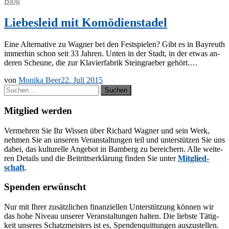
Blog
Liebesleid mit Komödienstadel
Eine Al­ter­na­ti­ve zu Wag­ner bei den Fest­spie­len? Gibt es in Bay­reuth
im­mer­hin schon seit 33 Jah­ren. Un­ten in der Stadt, in der et­was an­
de­ren Scheu­ne, die zur Kla­vier­fa­brik Stein­grae­ber gehört.…
von
Monika Beer
22. Juli 2015
Suchen
nach:
Mitglied werden
Ver­meh­ren Sie Ihr Wis­sen über Ri­chard Wag­ner und sein Werk,
neh­men Sie an un­se­ren Ver­an­stal­tun­gen teil und un­ter­stüt­zen Sie uns
da­bei, das kul­tu­rel­le An­ge­bot in Bam­berg zu be­rei­chern. Alle wei­te­
ren De­tails und die Bei­tritts­er­klä­rung fin­den Sie un­ter
Mit­glied­
schaft
.
Spenden erwünscht
Nur mit Ih­rer zu­sätz­li­chen fi­nan­zi­el­len Un­ter­stüt­zung kön­nen wir
das hohe Ni­veau un­se­rer Ver­an­stal­tun­gen hal­ten. Die liebs­te Tä­tig­
keit un­se­res Schatz­meis­ters ist es, Spen­den­quit­tun­gen aus­zu­stel­len.