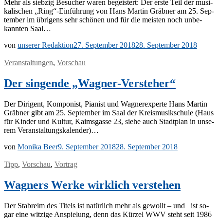
Mehr als sieb­zig Be­su­cher wa­ren be­geis­tert: Der ers­te Teil der mu­si­
ka­li­schen „Ring“-Einführung von Hans Mar­tin Gräb­ner am 25. Sep­
tem­ber im üb­ri­gens sehr schö­nen und für die meis­ten noch un­be­
kann­ten Saal…
von
unserer Redaktion
27. September 2018
28. September 2018
Veranstaltungen
,
Vorschau
Der singende „Wagner-Versteher“
Der Di­ri­gent, Kom­po­nist, Pia­nist und Wag­ner­ex­per­te Hans Mar­tin
Gräb­ner gibt am 25. Sep­tem­ber im Saal der Kreis­mu­sik­schu­le (Haus
für Kin­der und Kul­tur, Kaims­gas­se 23, sie­he auch Stadt­plan in un­se­
rem Veranstaltungskalender)…
von
Monika Beer
9. September 2018
28. September 2018
Tipp
,
Vorschau
,
Vortrag
Wagners Werke wirklich verstehen
Der Stab­reim des Ti­tels ist na­tür­lich mehr als ge­wollt – und ist so­
gar eine wit­zi­ge An­spie­lung, denn das Kür­zel WWV steht seit 1986