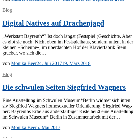
Blog
Digital Natives auf Drachenjagd
„Werk­statt Bay­reuth“? Ist doch längst (Festspiel-)Geschichte. Aber
es gibt sie noch. Nicht oben im Fest­spiel­haus, son­dern un­ten, in der
klei­nen »Scheu­ne«, im über­dach­ten Hof der Kla­vier­fa­brik Stein­
grae­ber, wo sich die…
von
Monika Beer
24. Juli 2017
19. März 2018
Blog
Die schwulen Seiten Siegfried Wagners
Eine Aus­stel­lung im Schwu­len Museum*Berlin wid­met sich in­ten­
siv Sieg­fried Wag­ners ho­mo­se­xu­el­ler Ori­en­tie­rung. Sieg­fried Wag­
ner: Bay­reuths Erbe aus an­ders­far­bi­ger Kis­te heißt eine Aus­stel­lung
im Schwu­len Mu­se­um* Ber­lin in Zu­sam­men­ar­beit mit der…
von
Monika Beer
5. Mai 2017