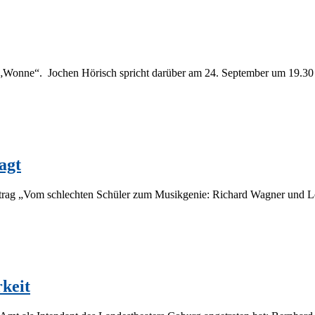
Won­ne“. Jo­chen Hö­risch spricht dar­über am 24. Sep­tem­ber um 19.30 U
agt
g „Vom schlech­ten Schü­ler zum Mu­sik­ge­nie: Ri­chard Wag­ner und Leip­z
keit