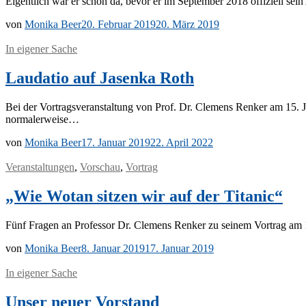
Ei­gent­lich war er schon da, be­vor er im Sep­tem­ber 2018 of­fi­zi­ell se
von
Monika Beer
20. Februar 2019
20. März 2019
In eigener Sache
Laudatio auf Jasenka Roth
Bei der Vor­trags­ver­an­stal­tung von Prof. Dr. Cle­mens Ren­ker am 15. Ja­n
normalerweise…
von
Monika Beer
17. Januar 2019
22. April 2022
Veranstaltungen
,
Vorschau
,
Vortrag
„Wie Wotan sitzen wir auf der Titanic“
Fünf Fra­gen an Pro­fes­sor Dr. Cle­mens Ren­ker zu sei­nem Vor­trag am 1
von
Monika Beer
8. Januar 2019
17. Januar 2019
In eigener Sache
Unser neuer Vorstand