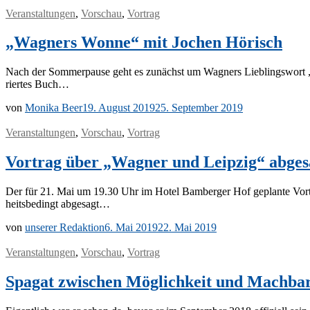
Veranstaltungen
,
Vorschau
,
Vortrag
„Wagners Wonne“ mit Jochen Hörisch
Nach der Som­mer­pau­se geht es zu­nächst um Wag­ners Lieb­lings­wort „
rier­tes Buch…
von
Monika Beer
19. August 2019
25. September 2019
Veranstaltungen
,
Vorschau
,
Vortrag
Vortrag über „Wagner und Leipzig“ abges
Der für 21. Mai um 19.30 Uhr im Ho­tel Bam­ber­ger Hof ge­plan­te Vor­tra
heits­be­dingt abgesagt…
von
unserer Redaktion
6. Mai 2019
22. Mai 2019
Veranstaltungen
,
Vorschau
,
Vortrag
Spagat zwischen Möglichkeit und Machbar