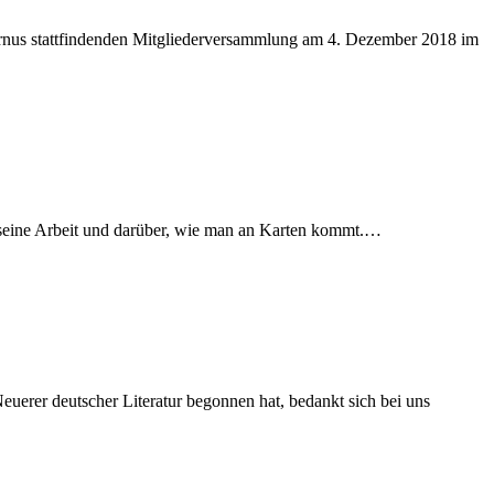
­­nus statt­fin­den­den Mit­glie­der­ver­samm­lung am 4. De­zem­ber 2018 im
er sei­ne Ar­beit und dar­über, wie man an Kar­ten kommt.…
ue­rer deut­scher Li­te­ra­tur be­gon­nen hat, be­dankt sich bei uns