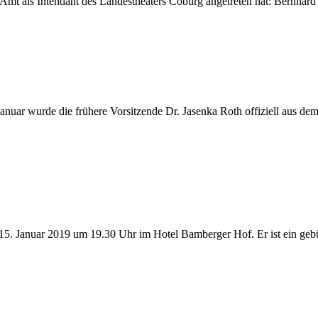
in Amt als In­ten­dant des Lan­des­thea­ters Co­burg an­ge­tre­ten hat: Bern­h
u­ar wur­de die frü­he­re Vor­sit­zen­de Dr. Ja­sen­ka Roth of­fi­zi­ell aus dem
5. Ja­nu­ar 2019 um 19.30 Uhr im Ho­tel Bam­ber­ger Hof. Er ist ein ge­bür