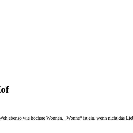
of
­tes Weh eben­so wie höchs­te Won­nen. „Won­ne“ ist ein, wenn nicht das L