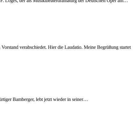
ard F. Lo­ges, der als Mu­sik­thea­ter­dra­ma­turg der Deut­schen Oper am…
 Vor­stand ver­ab­schie­det. Hier die Lau­da­tio. Mei­ne Be­grü­ßung star­tet
­ti­ger Bam­ber­ger, lebt jetzt wie­der in seiner…