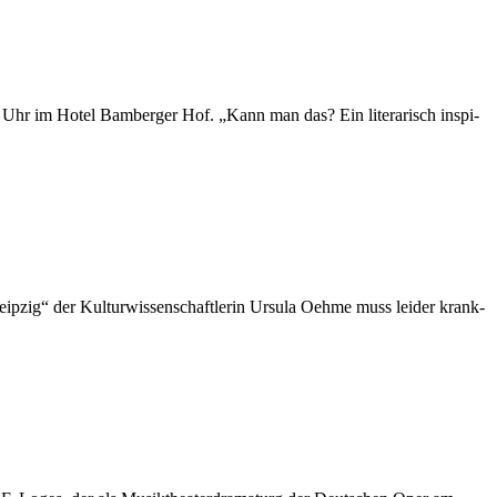
hr im Ho­tel Bam­ber­ger Hof. „Kann man das? Ein li­te­ra­risch in­spi­
ig“ der Kul­tur­wis­sen­schaft­le­rin Ur­su­la Oeh­me muss lei­der krank­