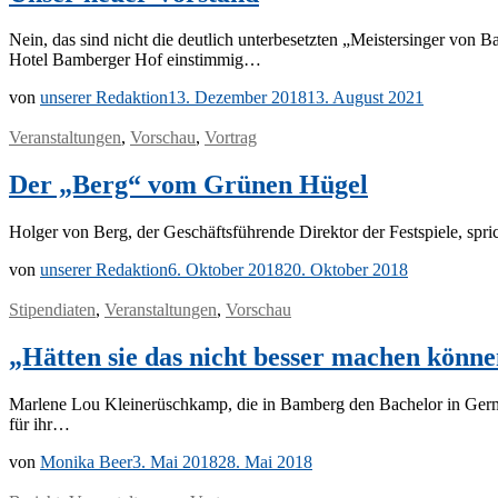
Nein, das sind nicht die deut­lich un­ter­be­setz­ten „Meis­ter­sin­ger von
Ho­tel Bam­ber­ger Hof einstimmig…
von
unserer Redaktion
13. Dezember 2018
13. August 2021
Veranstaltungen
,
Vorschau
,
Vortrag
Der „Berg“ vom Grünen Hügel
Hol­ger von Berg, der Ge­schäfts­füh­ren­de Di­rek­tor der Fest­spie­le
von
unserer Redaktion
6. Oktober 2018
20. Oktober 2018
Stipendiaten
,
Veranstaltungen
,
Vorschau
„Hätten sie das nicht besser machen könn
Mar­le­ne Lou Klei­ne­rüsch­kamp, die in Bam­berg den Ba­che­lor in Ger­ma­n
für ihr…
von
Monika Beer
3. Mai 2018
28. Mai 2018