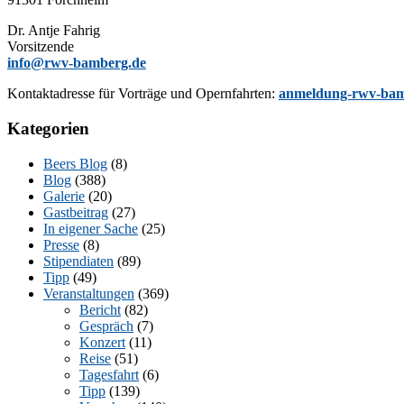
Dr. Ant­je Fahrig
Vorsitzende
info@rwv-bamberg.de
Kon­takt­adres­se für Vor­trä­ge und Opern­fahr­ten:
anmeldung-rwv-bam
Kategorien
Beers Blog
(8)
Blog
(388)
Galerie
(20)
Gastbeitrag
(27)
In eigener Sache
(25)
Presse
(8)
Stipendiaten
(89)
Tipp
(49)
Veranstaltungen
(369)
Bericht
(82)
Gespräch
(7)
Konzert
(11)
Reise
(51)
Tagesfahrt
(6)
Tipp
(139)