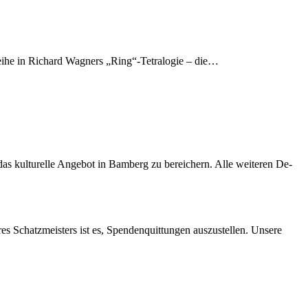
 Rei­he in Ri­chard Wag­ners „Ring“-Tetralogie – die…
s kul­tu­rel­le An­ge­bot in Bam­berg zu be­rei­chern. Alle wei­te­ren De­
res Schatz­meis­ters ist es, Spen­den­quit­tun­gen aus­zu­stel­len. Un­se­re