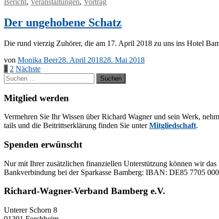
Bericht
,
Veranstaltungen
,
Vortrag
Der ungehobene Schatz
Die rund vier­zig Zu­hö­rer, die am 17. April 2018 zu uns ins Ho­tel Bam
von
Monika Beer
28. April 2018
28. Mai 2018
Seitennummerierung
1
2
Nächste
Suchen
der
nach:
Beiträge
Mitglied werden
Ver­meh­ren Sie Ihr Wis­sen über Ri­chard Wag­ner und sein Werk, neh­men Sie
tails und die Bei­tritts­er­klä­rung fin­den Sie un­ter
Mit­glied­schaft
.
Spenden erwünscht
Nur mit Ih­rer zu­sätz­li­chen fi­nan­zi­el­len Un­ter­stüt­zung kön­nen wir das 
Bank­ver­bin­dung bei der Spar­kas­se Bam­berg: IBAN: DE85 77
Richard-Wagner-Verband Bamberg e.V.
Un­te­rer Schorn 8
91301 Forchheim