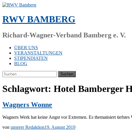
Zum
Inhalt
springen
RWV BAMBERG
Richard-Wagner-Verband Bamberg e. V.
ÜBER UNS
VERANSTALTUNGEN
STIPENDIATEN
BLOG
Suchen
nach:
Schlagwort:
Hotel Bamberger H
Wagners Wonne
Wag­ners Werk hat kei­ne Angst vor Ex­tre­men. Es the­ma­ti­siert tiefs
von
unserer Redaktion
19. August 2019