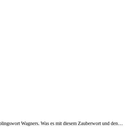
ieb­lings­wort Wag­ners. Was es mit die­sem Zau­ber­wort und den…