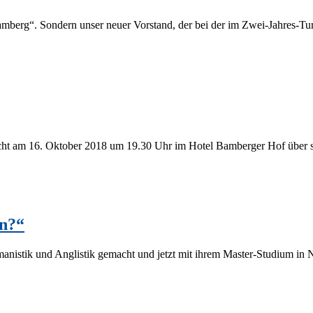
 Bam­berg“. Son­dern un­ser neu­er Vor­stand, der bei der im Zwei-Jah­­res-Tur
, spricht am 16. Ok­to­ber 2018 um 19.30 Uhr im Ho­tel Bam­ber­ger Hof üb
en?“
is­tik und An­glis­tik ge­macht und jetzt mit ih­rem Mas­­ter-Stu­­di­um in Ne