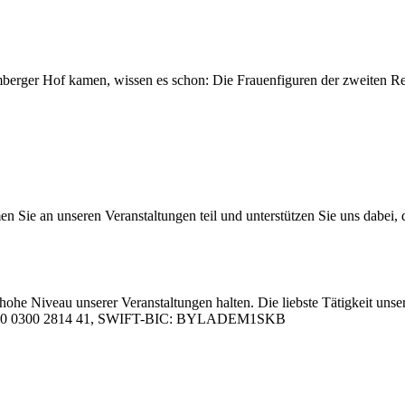
­ber­ger Hof ka­men, wis­sen es schon: Die Frau­en­fi­gu­ren der zwei­ten
 an un­se­ren Ver­an­stal­tun­gen teil und un­ter­stüt­zen Sie uns da­bei, da
hohe Ni­veau un­se­rer Ver­an­stal­tun­gen hal­ten. Die liebs­te Tä­tig­keit un­se­
05 0000 0300 2814 41, SWIFT-BIC: BYLADEM1SKB