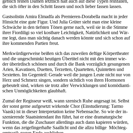
geb­lich fei­nen Da­men letzt­lich halt auch auf die­se Ty­pen rein­fal­len,
die sich öf­ter in den Schritt fas­sen und noch lie­ber fas­sen lassen.
Gast­so­lis­tin Ami­ra El­mad­fa als Pre­mie­ren-Do­ra­bel­la macht in je­der
Hin­sicht eine gute Fi­gur. Und Ju­lia Grü­ter sieht man eine klei­ne
Schwä­che in den tiefs­ten Tö­nen ger­ne nach, weil sie in die Stim­me
ih­rer Fior­di­li­gi so viel kost­ba­re Leich­tig­keit, Na­tür­lich­keit und Wär­
me legt, dass man süch­tig da­nach wer­den könn­te und sich schon auf
ihre kom­men­den Par­tien freut.
Merk­wür­di­ger­wei­se bei­ßen sich das zu­wei­len def­ti­ge Kör­per­thea­ter
und die un­ge­schminkt heu­ti­gen Über­ti­tel nicht mit den im­mer wie­
der über­ir­disch schö­nen und durch die Bank vor­züg­lich ge­sun­ge­nen
Ari­en, Kavati­nen, Du­et­ten, Ter­zet­ten, Quar­tet­ten, Quin­tet­ten und
Sex­tet­ten. Im Ge­gen­teil: Ge­ra­de weil die jun­gen Leu­te nicht nur von
Herz und Schmerz sin­gen, son­dern sicht­lich von ih­ren Hor­mo­nen
ge­beu­telt sind, wir­ken sie trotz al­ler Ver­wick­lun­gen und ko­mö­di­an­ti­
schen Un­mög­lich­kei­ten glaubhaft.
Zu­mal der Re­gis­seur weiß, wann sze­nisch Ruhe an­ge­sagt ist. Selbst
der sonst ger­ne auf­ge­setzt wir­ken­de Chor (Ein­stu­die­rung: Tar­mo
Vaask) ist in die­ser In­ter­pre­ta­ti­on kei­ne Ne­ben­sa­che. So wie der in­
sze­nie­ren­de Staats­in­ten­dant ihn führt, hat er eine dra­ma­tur­gi­sche
Funk­ti­on, die die Zu­schau­er al­ler­dings auch dann ka­pie­ren wür­den,
wenn das zei­ge­fin­ger­haf­te Saal­licht und die all­zu bil­li­ge Möch­teg­
ern­tra­gik ge­gen Ende ausblieben.