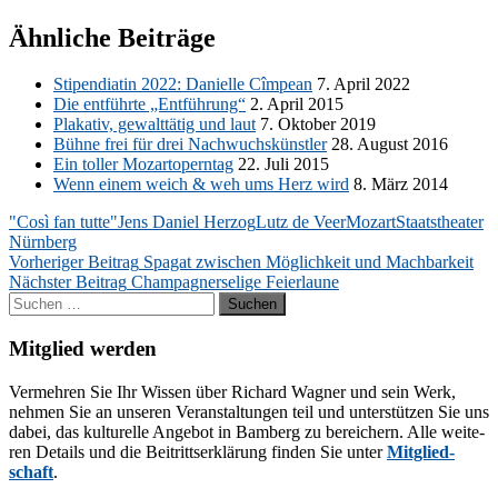
Ähnliche Beiträge
Sti­pen­dia­tin 2022: Da­ni­elle Cîm­pean
7. April 2022
Die ent­führ­te „Ent­füh­rung“
2. April 2015
Pla­ka­tiv, ge­walt­tä­tig und laut
7. Ok­to­ber 2019
Büh­ne frei für drei Nach­wuchs­künst­ler
28. Au­gust 2016
Ein tol­ler Mo­zar­t­opern­tag
22. Juli 2015
Wenn ei­nem weich & weh ums Herz wird
8. März 2014
"Così fan tutte"
Jens Daniel Herzog
Lutz de Veer
Mozart
Staatstheater
Nürnberg
Beitragsnavigation
Vorheriger Beitrag
Spagat zwischen Möglichkeit und Machbarkeit
Nächster Beitrag
Champagnerselige Feierlaune
Suchen
nach:
Mitglied werden
Ver­meh­ren Sie Ihr Wis­sen über Ri­chard Wag­ner und sein Werk,
neh­men Sie an un­se­ren Ver­an­stal­tun­gen teil und un­ter­stüt­zen Sie uns
da­bei, das kul­tu­rel­le An­ge­bot in Bam­berg zu be­rei­chern. Alle wei­te­
ren De­tails und die Bei­tritts­er­klä­rung fin­den Sie un­ter
Mit­glied­
schaft
.