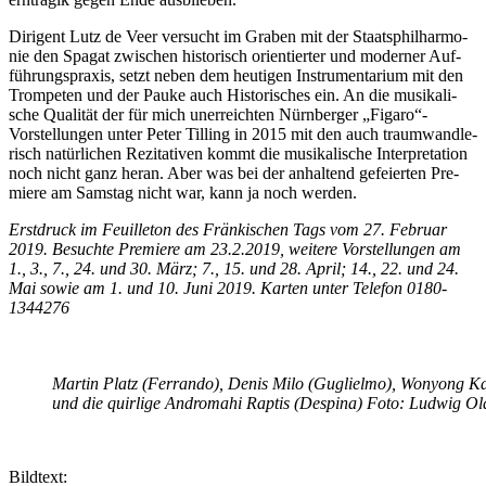
Di­ri­gent Lutz de Veer ver­sucht im Gra­ben mit der Staats­phil­har­mo­
nie den Spa­gat zwi­schen his­to­risch ori­en­tier­ter und mo­der­ner Auf­
füh­rungs­pra­xis, setzt ne­ben dem heu­ti­gen In­stru­men­ta­ri­um mit den
Trom­pe­ten und der Pau­ke auch His­to­ri­sches ein. An die mu­si­ka­li­
sche Qua­li­tät der für mich un­er­reich­ten Nürn­ber­ger „Figaro“-
Vorstellungen un­ter Pe­ter Til­ling in 2015 mit den auch traum­wand­le­
risch na­tür­li­chen Re­zi­ta­ti­ven kommt die mu­si­ka­li­sche In­ter­pre­ta­ti­on
noch nicht ganz her­an. Aber was bei der an­hal­tend ge­fei­er­ten Pre­
mie­re am Sams­tag nicht war, kann ja noch werden.
Erst­druck im Feuil­le­ton des Frän­ki­schen Tags vom 27. Fe­bru­ar
2019. Be­such­te Pre­mie­re am 23.2.2019, wei­te­re Vor­stel­lun­gen am
1., 3., 7., 24. und 30. März; 7., 15. und 28. April; 14., 22. und 24.
Mai so­wie am 1. und 10. Juni 2019. Kar­ten un­ter Te­le­fon 0180-
1344276
Mar­tin Platz (Fer­ran­do), De­nis Milo (Gu­gliel­mo), Won­yong K
und die quir­li­ge An­dro­mahi Rap­tis (De­spi­na) Foto: Lud­wig O
Bild­text: