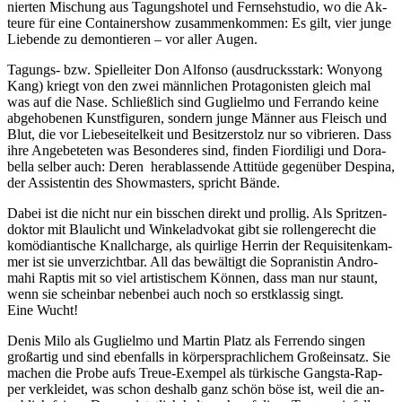
nier­ten Mi­schung aus Ta­gungs­ho­tel und Fern­seh­stu­dio, wo die Ak­
teu­re für eine Con­tai­ner­show zu­sam­men­kom­men: Es gilt, vier jun­ge
Lie­ben­de zu de­mon­tie­ren – vor al­ler Augen.
Ta­gungs- bzw. Spiel­lei­ter Don Al­fon­so (aus­drucks­stark: Won­yong
Kang) kriegt von den zwei männ­li­chen Prot­ago­nis­ten gleich mal
was auf die Nase. Schließ­lich sind Gu­gliel­mo und Fer­ran­do kei­ne
ab­ge­ho­be­nen Kunst­fi­gu­ren, son­dern jun­ge Män­ner aus Fleisch und
Blut, die vor Lie­bes­ei­tel­keit und Be­sit­zer­stolz nur so vi­brie­ren. Dass
ihre An­ge­be­te­ten was Be­son­de­res sind, fin­den Fior­di­li­gi und Do­ra­
bel­la sel­ber auch: De­ren her­ab­las­sen­de At­ti­tü­de ge­gen­über De­spi­na,
der As­sis­ten­tin des Show­mas­ters, spricht Bände.
Da­bei ist die nicht nur ein biss­chen di­rekt und prol­lig. Als Sprit­zen­
dok­tor mit Blau­licht und Win­kel­ad­vo­kat gibt sie rol­len­ge­recht die
ko­mö­di­an­ti­sche Knall­char­ge, als quir­li­ge Her­rin der Re­qui­si­ten­kam­
mer ist sie un­ver­zicht­bar. All das be­wäl­tigt die So­pra­nis­tin An­dro­
mahi Rap­tis mit so viel ar­tis­ti­schem Kön­nen, dass man nur staunt,
wenn sie schein­bar ne­ben­bei auch noch so erst­klas­sig singt.
Eine Wucht!
De­nis Milo als Gu­gliel­mo und Mar­tin Platz als Fer­ren­do sin­gen
groß­ar­tig und sind eben­falls in kör­per­sprach­li­chem Groß­ein­satz. Sie
ma­chen die Pro­be aufs Treue-Ex­em­pel als tür­ki­sche Gangs­ta-Rap­
per ver­klei­det, was schon des­halb ganz schön böse ist, weil die an­