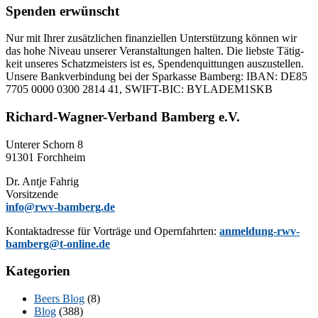
Spenden erwünscht
Nur mit Ih­rer zu­sätz­li­chen fi­nan­zi­el­len Un­ter­stüt­zung kön­nen wir
das hohe Ni­veau un­se­rer Ver­an­stal­tun­gen hal­ten. Die liebs­te Tä­tig­
keit un­se­res Schatz­meis­ters ist es, Spen­den­quit­tun­gen aus­zu­stel­len.
Un­se­re Bank­ver­bin­dung bei der Spar­kas­se Bam­berg: IBAN: DE85
7705 0000 0300 2814 41, SWIFT-BIC: BYLADEM1SKB
Richard-Wagner-Verband Bamberg e.V.
Un­te­rer Schorn 8
91301 Forchheim
Dr. Ant­je Fahrig
Vorsitzende
info@rwv-bamberg.de
Kon­takt­adres­se für Vor­trä­ge und Opern­fahr­ten:
anmeldung-rwv-
bamberg@t-online.de
Kategorien
Beers Blog
(8)
Blog
(388)