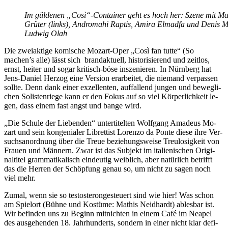
Im gül­de­nen „Così“-Container geht es hoch her: Sze­ne mit Mar­
Grü­ter (links), An­dro­mahi Rap­tis, Ami­ra El­mad­fa und De­nis M
Lud­wig Olah
Die zwei­ak­ti­ge ko­mi­sche Mo­zart-Oper „Così fan tut­te“ (So
machen’s alle) lässt sich brand­ak­tu­ell, his­to­ri­sie­rend und zeit­los,
ernst, hei­ter und so­gar kri­tisch-böse in­sze­nie­ren. In Nürn­berg hat
Jens-Da­ni­el Her­zog eine Ver­si­on er­ar­bei­tet, die nie­mand ver­pas­sen
soll­te. Denn dank ei­ner ex­zel­len­ten, auf­fal­lend jun­gen und be­weg­li­
chen So­lis­ten­rie­ge kann er den Fo­kus auf so viel Kör­per­lich­keit le­
gen, dass ei­nem fast angst und ban­ge wird.
„Die Schu­le der Lie­ben­den“ un­ter­ti­tel­ten Wolf­gang Ama­de­us Mo­
zart und sein kon­ge­nia­ler Li­bret­tist Lo­ren­zo da Pon­te die­se ihre Ver­
suchs­an­ord­nung über die Treue be­zie­hungs­wei­se Treu­lo­sig­keit von
Frau­en und Män­nern. Zwar ist das Sub­jekt im ita­lie­ni­schen Ori­gi­
nal­ti­tel gram­ma­ti­ka­lisch ein­deu­tig weib­lich, aber na­tür­lich be­trifft
das die Her­ren der Schöp­fung ge­nau so, um nicht zu sa­gen noch
viel mehr.
Zu­mal, wenn sie so tes­to­ste­ron­ge­steu­ert sind wie hier! Was schon
am Spiel­ort (Büh­ne und Kos­tü­me: Ma­this Neid­hardt) ab­les­bar ist.
Wir be­fin­den uns zu Be­ginn mit­nich­ten in ei­nem Café im Nea­pel
des aus­ge­hen­den 18. Jahr­hun­derts, son­dern in ei­ner nicht klar de­fi­