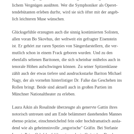
li­chem Ver­gnü­gen aus­üb­ten. Wer die Sym­pho­ni­ker als Ope­ret­
ten­de­bü­tan­ten er­le­ben durf­te, wird sie sich öf­ter mit der an­geb­
lich leich­te­ren Muse wünschen.
Glücks­ge­füh­le er­zeug­ten auch die sin­nig kos­tü­mier­ten So­lis­ten,
al­len vor­an Bo Skov­hus, der welt­weit ein ge­frag­ter Ei­sen­stein
ist. Er ge­hört zur ra­ren Spe­zi­es von Sän­ger­dar­stel­lern, die ver­
mut­lich schon in ei­nem Frack ge­bo­ren wur­den. Und zu den
eben­falls sel­te­nen Ba­ri­to­nen, die sich schein­bar mü­he­los auch in
te­no­ra­le Hö­hen auf­schwin­gen kön­nen. Zu sei­ner Spit­zen­klas­se
zählt auch der et­was tie­fe­re und aus­drucks­star­ke Ba­ri­ton Mi­cha­el
Nagy, der als vor­nehm hin­ter­lis­ti­ger Dr. Fal­ke das Ge­sche­hen ins
Rol­len bringt. Bei­de sind ak­tu­ell auch in gro­ßen Par­tien im
Münch­ner Na­tio­nal­thea­ter zu erleben.
Lau­ra Ai­kin als Ro­sa­lin­de über­zeug­te als ge­nerv­te Gat­tin ih­res
no­to­risch un­treu­en und am Ende be­läm­mert da­ste­hen­den Man­nes
eben­so prä­zi­se, ein­schmei­chelnd fein oder hoch­dra­ma­tisch aus­la­
dend wie als ge­heim­nis­vol­le „un­go­ri­sche“ Grä­fin. Bei Ste­fa­nie