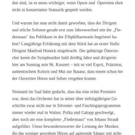
den sind, ist es umso wich­ti­ger, wenn Opern und Ope­ret­ten eben
nicht in kon­zer­tan­ter Sta­tua­rik ge­spielt werden.
Und war­um hat man nicht da­mit ge­wor­ben, dass der Di­ri­gent
und et­li­che So­lis­ten ge­ra­de erst zum Jah­res­wech­sel mit der „Fle­
der­maus“ das Pu­bli­kum in der Elb­phil­har­mo­nie be­geis­tert ha­
ben? Lang­jäh­ri­ge Er­fah­rung mit dem Stück hat an ers­ter Stel­le
Di­ri­gent Man­fred Hon­eck ein­ge­bracht. Der ge­bür­ti­ge Ös­ter­rei­
cher kennt die Sym­pho­ni­ker bald drei­ßig Jah­re und di­ri­gier­te
hier am Sonn­tag sein 96. Kon­zert – mit so viel Es­prit, Prä­zi­si­on,
au­then­ti­schem Ko­lo­rit und Mut zur Ra­sanz, dass ei­nem schon bei
der Ou­ver­tü­re Hö­ren und Se­hen ver­ge­hen konnte.
Nie­mand im Saal hät­te ge­dacht, dass das eine ech­te Pre­mie­re
war, denn das Or­ches­ter hat in sei­ner über sieb­zig­jäh­ri­gen Ge­
schich­te zwar nicht nur in Sil­ves­ter- und Fa­schings­pro­gram­men
im­mer wie­der mal in Wal­zer, Pol­ka und Ga­lopp ge­schwelgt,
aber noch nie eine kom­plet­te „Fle­der­maus“ von Jo­hann Strauß
auf­ge­führt. Umso be­wun­derns­wer­ter die Leis­tung der Mu­si­ker,
die das we­ni­ger ge­wohn­te Hö­ren auf agie­ren­de Sän­ger mit sicht­