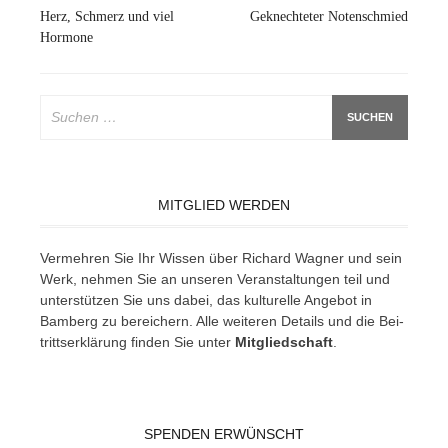
Herz, Schmerz und viel
Geknechteter Notenschmied
Hormone
Suchen
nach:
MITGLIED WERDEN
Ver­meh­ren Sie Ihr Wis­sen über Ri­chard Wag­ner und sein
Werk, neh­men Sie an un­se­ren Ver­an­stal­tun­gen teil und
un­ter­stüt­zen Sie uns da­bei, das kul­tu­rel­le An­ge­bot in
Bam­berg zu be­rei­chern. Alle wei­te­ren De­tails und die Bei­
tritts­er­klä­rung fin­den Sie un­ter
Mit­glied­schaft
.
SPENDEN ERWÜNSCHT