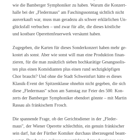
wie die Bam­ber­ger Sym­pho­ni­ker zu ha­ben. War­um die Kon­zert­
hal­le bei der „Fle­der­maus“ am Fa­schings­sonn­tag sicht­lich nicht
aus­ver­kauft war, muss man ge­ra­de­zu als schwer er­klär­li­chen Un­
glücks­fall ver­bu­chen – und zwar für alle, die die­ses köst­li­che
und kost­ba­re Ope­ret­ten­feu­er­werk ver­säumt haben.
Zu­ge­ge­ben, die Kar­ten für die­ses Son­der­kon­zert ha­ben mehr ge­
kos­tet als sonst. Aber wie sonst will man eine Pro­duk­ti­on fi­nan­
zie­ren, für die man zu­sätz­lich sie­ben hoch­ka­rä­ti­ge Ge­sangs­so­lis­
ten plus ei­nen Ko­mö­di­an­ten plus ei­nen rund sech­zig­köp­fi­gen
Chor braucht? Und ohne die Stadt Schwein­furt hät­te es die­ses
Klas­sik-Event der Spit­zen­klas­se oh­ne­hin nicht ge­ge­ben, die sich
die­se „Fle­der­maus“ schon am Sams­tag zur Fei­er des 500. Kon­
zerts der Bam­ber­ger Sym­pho­ni­ker eben­dort gönn­te – mit Mar­tin
Ras­sau als frän­ki­schem Frosch.
Die span­nen­de Fra­ge, ob der Ge­richts­die­ner in der „Fle­der­
maus“, der Wie­ner Ope­ret­te schlecht­hin, ein ge­nu­in frän­ki­scher
sein darf, hat der Für­ther Ko­mi­ker durch­aus über­zeu­gend be­ant­