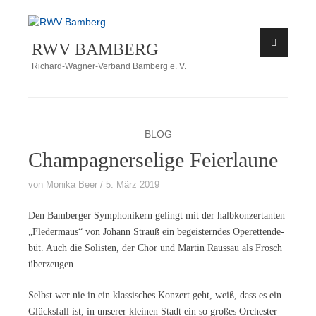
Zum
Inhalt
RWV BAMBERG
springen
Richard-Wagner-Verband Bamberg e. V.
BLOG
Champagnerselige Feierlaune
von
Monika Beer
5. März 2019
Den Bam­ber­ger Sym­pho­ni­kern ge­lingt mit der halb­kon­zer­tan­ten
„Fle­der­maus“ von Jo­hann Strauß ein be­geis­tern­des Ope­ret­ten­de­
büt. Auch die So­lis­ten, der Chor und Mar­tin Raus­sau als Frosch
überzeugen.
Selbst wer nie in ein klas­si­sches Kon­zert geht, weiß, dass es ein
Glücks­fall ist, in un­se­rer klei­nen Stadt ein so gro­ßes Or­ches­ter