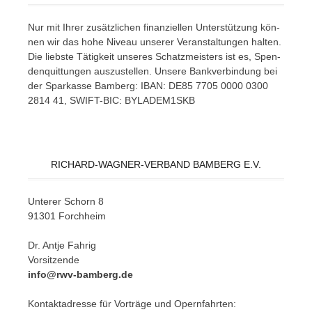
Nur mit Ih­rer zu­sätz­li­chen fi­nan­zi­el­len Un­ter­stüt­zung kön­
nen wir das hohe Ni­veau un­se­rer Ver­an­stal­tun­gen hal­ten.
Die liebs­te Tä­tig­keit un­se­res Schatz­meis­ters ist es, Spen­
den­quit­tun­gen aus­zu­stel­len. Un­se­re Bank­ver­bin­dung bei
der Spar­kas­se Bam­berg: IBAN: DE85 7705 0000 0300
2814 41, SWIFT-BIC: BYLADEM1SKB
RICHARD-WAGNER-VERBAND BAMBERG E.V.
Un­te­rer Schorn 8
91301 Forchheim
Dr. Ant­je Fahrig
Vorsitzende
info@rwv-bamberg.de
Kon­takt­adres­se für Vor­trä­ge und Opern­fahr­ten: