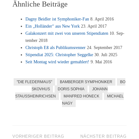
Ähnliche Beiträge
Da­gny Beid­ler ist Sym­pho­ni­ker-Fan
8. April 2016
Ein „Hol­län­der“ aus New York
23. April 2017
Ga­la­kon­zert mit zwei von un­se­ren Sti­pen­dia­ten
10. Sep­
tem­ber 2018
Chris­toph Eß als Pu­bli­kums­ren­ner
24. Sep­tem­ber 2017
Sti­pen­di­at 2025: Chris­to­pher Seg­gel­ke
30. Juli 2025
Seit Mon­tag wird wie­der ge­mahlert!
9. Mai 2016
"DIE FLEDERMAUS"
BAMBERGER SYMPHONIKER
BO
SKOVHUS
DORIS SOPHIA
JOHANN
STAUSSHEINRICHSEN
MANFRED HONECK
MICHAEL
NAGY
Beitragsnavigation
VORHERIGER BEITRAG
NÄCHSTER BEITRAG