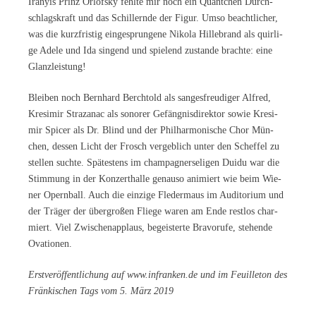
Irany­is Prinz Or­l­of­sky fehl­te mir noch ein Quänt­chen Durch­
schlags­kraft und das Schil­lern­de der Fi­gur. Umso be­acht­li­cher,
was die kurz­fris­tig ein­ge­sprun­ge­ne Ni­ko­la Hil­le­brand als quir­li­
ge Ade­le und Ida sin­gend und spie­lend zu­stan­de brach­te: eine
Glanzleistung!
Blei­ben noch Bern­hard Berch­told als san­ges­freu­di­ger Al­fred,
Kre­si­mir Straz­anac als so­no­rer Ge­fäng­nis­di­rek­tor so­wie Kre­si­
mir Spi­cer als Dr. Blind und der Phil­har­mo­ni­sche Chor Mün­
chen, des­sen Licht der Frosch ver­geb­lich un­ter den Schef­fel zu
stel­len such­te. Spä­tes­tens im cham­pa­gner­se­li­gen Dui­du war die
Stim­mung in der Kon­zert­hal­le ge­nau­so ani­miert wie beim Wie­
ner Opern­ball. Auch die ein­zi­ge Fle­der­maus im Au­di­to­ri­um und
der Trä­ger der über­gro­ßen Flie­ge wa­ren am Ende rest­los char­
miert. Viel Zwi­schen­ap­plaus, be­geis­ter­te Bra­vo­ru­fe, ste­hen­de
Ovationen.
Erst­ver­öf­fent­li­chung auf www​.in​fran​ken​.de und im Feuil­le­ton des
Frän­ki­schen Tags vom 5. März 2019