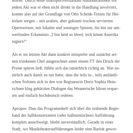
wor­tet. Durch sei­ne mi­kro­port­ver­stärk­ten An­mo­de­ra­tio­nen vor
je­dem Akt war er eben nicht di­rekt in die Hand­lung in­vol­viert,
konn­te also auf der Grund­la­ge von Otto Schenk-Tex­ten für Hei­
ter­keit sor­gen – mit ur­alten, aber ge­konnt tro­cken ser­vier­ten
Opern­wit­zen, mit lo­ka­len und sons­ti­gen Spit­zen, bis hin zur um­
wer­fen­den Er­kennt­nis „I bin heid so bleed, iech könnt Ame­ri­ka
regiern!“
Als er im letz­ten Akt dann kon­kret mit­spiel­te und zu­nächst sei­
nen trun­ke­nen Chef aus­ge­rech­net un­ter ei­nem FT den Druck der
Pres­se spü­ren ließ, fühl­te sich das tat­säch­lich rich­tig an. Was na­
tür­lich auch da­mit zu tun hat­te, dass die teils in-, teils aus­län­di­
schen So­lis­ten sich in den von Re­gis­seu­rin Do­ris So­phia Hein­
rich­sen klug ge­kürz­ten Dia­lo­gen das Wea­ne­ri­sche Idi­om er­spar­
ten und ein­fach hoch­deutsch redeten.
Apro­pos: Dass das Pro­gramm­heft sich über die ord­nen­de Re­gie­
hand der halb­kon­zer­tan­ten (oder halb­sze­ni­schen) Auf­füh­rung
kom­plett aus­schweigt, bleibt un­ver­ständ­lich. Ge­ra­de in ei­ner
Stadt, wo Mu­sik­thea­ter­auf­füh­run­gen lei­der eine Ra­ri­tät ge­wor­