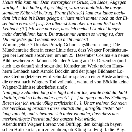
Heu­te früh kam mir Dein vor­sorg­li­cher Gruss, Du Lie­be, All­ge­gen­
wär­ti­ge! – Ich hat­te gut ge­schla­fen, wozu ver­muth­lich die aus­ge­
stan­de­ne Käl­te viel bei­trug. Franz [Mra­zek] kam erst lan­ge nach­
dem ich mich in’s Bet­te ge­legt: er hat­te mich im­mer noch an der Ei­
sen­bahn er­war­tet […]. Zu al­ler­erst kam aber an mein Bett noch –
Len­bach (!!!) Ich sehe nun ein, dass ich mei­ne List nicht län­ger
mehr durch­füh­ren kann: Du trau­est mir Ar­men so we­nig zu, dass
Du mir je­des gut Ge­heim­niss zu nicht machst! –
Wor­um geht es? Um das Prin­zip Ge­burts­tags­über­ra­schung. Die
Mün­chen­rei­se dient in ers­ter Li­nie dazu, dass Wag­ner Por­trät­sit­zun­
gen bei Len­bach ab­sol­viert, um am 25. De­zem­ber Co­si­ma ein neu­es
Bild be­sche­ren zu kön­nen. Bei der Sit­zung am 10. De­zem­ber (und
auch tags dar­auf) sind so­gar drei Künst­ler am Werk: ne­ben Haus­
herrn Len­bach auch Ar­nold Böck­lin und der jun­ge Bild­hau­er Lo­
renz Ge­don (letz­te­rer wird zehn Jah­re spä­ter an ei­ner Büs­te ar­bei­ten,
die er erst nach Wag­ners Tod voll­endet, wäh­rend von Böck­lin kei­ne
Wag­ner-Bild­nis­se über­lie­fert sind):
Nun ging 2 Stun­den lang die Jagd mit mir los, wur­de bald da, bald
dort­hin, bald so bald an­ders ge­setzt. […] da ging nun das Stel­lung-
Ra­sen los; ich wur­de völ­lig zer­fleischt […]. Un­ter wah­ren Schrei­en
der Ver­zü­ckung brach­ten die­se end­lich die „al­ler­gött­lichs­te“ Stel­
lung zu­recht, und schwu­ren sich un­ter ein­an­der, dass diess das
merk­wür­digs­te Por­trät auf der gan­zen Welt würde.
Abends trifft Wag­ner Lo­renz von Düf­f­lipp, den kö­nig­lich baye­ri­
schen Hof­se­kre­tär, um zu er­fah­ren, ob Kö­nig Lud­wig II. die Bay­