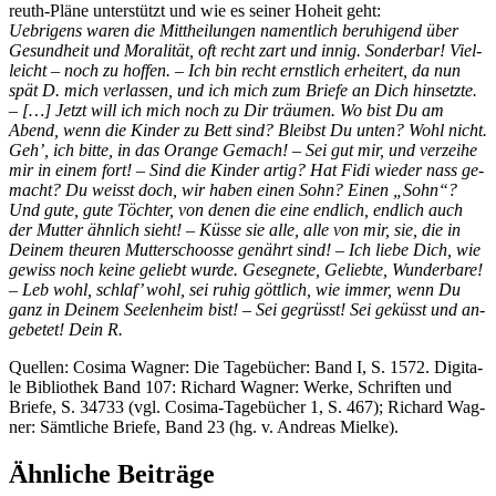
reuth-Plä­ne un­ter­stützt und wie es sei­ner Ho­heit geht:
Ueb­ri­gens wa­ren die Mitt­hei­lun­gen na­ment­lich be­ru­hi­gend über
Ge­sund­heit und Mo­ra­li­tät, oft recht zart und in­nig. Son­der­bar! Viel­
leicht – noch zu hof­fen. – Ich bin recht ernst­lich er­hei­tert, da nun
spät D. mich ver­las­sen, und ich mich zum Brie­fe an Dich hin­setz­te.
– […] Jetzt will ich mich noch zu Dir träu­men. Wo bist Du am
Abend, wenn die Kin­der zu Bett sind? Bleibst Du un­ten? Wohl nicht.
Geh’, ich bit­te, in das Oran­ge Ge­mach! – Sei gut mir, und ver­zei­he
mir in ei­nem fort! – Sind die Kin­der ar­tig? Hat Fidi wie­der nass ge­
macht? Du weisst doch, wir ha­ben ei­nen Sohn? Ei­nen „Sohn“?
Und gute, gute Töch­ter, von de­nen die eine end­lich, end­lich auch
der Mut­ter ähn­lich sieht! – Küs­se sie alle, alle von mir, sie, die in
Dei­nem theu­ren Mut­ter­schoos­se ge­nährt sind! – Ich lie­be Dich, wie
ge­wiss noch kei­ne ge­liebt wur­de. Ge­seg­ne­te, Ge­lieb­te, Wun­der­ba­re!
– Leb wohl, schlaf’ wohl, sei ru­hig gött­lich, wie im­mer, wenn Du
ganz in Dei­nem See­len­heim bist! – Sei ge­grüsst! Sei ge­küsst und an­
ge­be­tet! Dein R.
Quel­len: Co­si­ma Wag­ner: Die Ta­ge­bü­cher: Band I, S. 1572. Di­gi­ta­
le Bi­blio­thek Band 107: Ri­chard Wag­ner: Wer­ke, Schrif­ten und
Brie­fe, S. 34733 (vgl. Co­si­ma-Ta­ge­bü­cher 1, S. 467); Ri­chard Wag­
ner: Sämt­li­che Brie­fe, Band 23 (hg. v. An­dre­as Mielke).
Ähnliche Beiträge