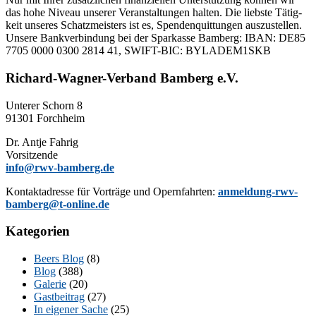
das hohe Ni­veau un­se­rer Ver­an­stal­tun­gen hal­ten. Die liebs­te Tä­tig­
keit un­se­res Schatz­meis­ters ist es, Spen­den­quit­tun­gen aus­zu­stel­len.
Un­se­re Bank­ver­bin­dung bei der Spar­kas­se Bam­berg: IBAN: DE85
7705 0000 0300 2814 41, SWIFT-BIC: BYLADEM1SKB
Richard-Wagner-Verband Bamberg e.V.
Un­te­rer Schorn 8
91301 Forchheim
Dr. Ant­je Fahrig
Vorsitzende
info@rwv-bamberg.de
Kon­takt­adres­se für Vor­trä­ge und Opern­fahr­ten:
anmeldung-rwv-
bamberg@t-online.de
Kategorien
Beers Blog
(8)
Blog
(388)
Galerie
(20)
Gastbeitrag
(27)
In eigener Sache
(25)