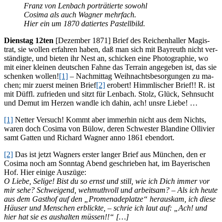
Franz von Len­bach por­trä­tier­te so­wohl
Co­si­ma als auch Wag­ner mehr­fach.
Hier ein um 1870 da­tier­tes Pastellbild.
Diens­tag 12ten
[De­zem­ber 1871] Brief des Rei­chen­hal­ler Ma­gis­
trat, sie wol­len er­fah­ren ha­ben, daß man sich mit Bay­reuth nicht ver­
stän­dig­te, und bie­ten ihr Nest an, schi­cken eine Pho­to­gra­phie, wo
mit ei­ner klei­nen deut­schen Fah­ne das Ter­rain an­ge­ge­ben ist, das sie
schen­ken wol­len!
[1]
– Nach­mit­tag Weih­nachts­be­sor­gun­gen zu ma­
chen; mir zu­erst mei­nen Brief
[2]
er­obert! Himm­li­scher Brief!! R. ist
mit Düffl. zu­frie­den und sitzt für Len­bach. Stolz, Glück, Sehn­sucht
und De­mut im Her­zen wand­le ich da­hin, ach! uns­re Liebe! …
[1]
Net­ter Ver­such! Kommt aber im­mer­hin nicht aus dem Nichts,
wa­ren doch Co­si­ma von Bülow, de­ren Schwes­ter Blan­di­ne Ol­li­vi­er
samt Gat­ten und Ri­chard Wag­ner anno 1861 ebendort.
[2]
Das ist jetzt Wag­ners ers­ter lan­ger Brief aus Mün­chen, den er
Co­si­ma noch am Sonn­tag Abend ge­schrie­ben hat, im Baye­ri­schen
Hof. Hier ei­ni­ge Auszüge:
O Lie­be, Se­li­ge! Bist du so ernst und still, wie ich Dich im­mer vor
mir sehe? Schwei­gend, weh­muth­voll und ar­beit­sam? – Als ich heu­te
aus dem Gast­hof auf den „Pro­me­na­de­plat­ze“ her­aus­kam, ich die­se
Häu­ser und Men­schen er­blick­te, – schrie ich laut auf: „Ach! und
hier hat sie es aus­hal­ten müssen!!“ […]