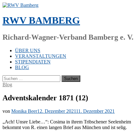
Zum
Inhalt
springen
RWV BAMBERG
Richard-Wagner-Verband Bamberg e. V.
ÜBER UNS
VERANSTALTUNGEN
STIPENDIATEN
BLOG
Suchen
nach:
Blog
Adventskalender 1871 (12)
von
Monika Beer
12. Dezember 2021
11. Dezember 2021
„Ach! Uns­re Lie­be…“: Co­si­ma in ih­rem Trib­sche­ner See­len­heim
be­kommt von R. ei­nen lan­gen Brief aus Mün­chen und ist selig.