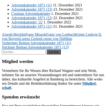
Ad­vents­ka­len­der 1871 (11)
11. De­zem­ber 2021
Ad­vents­ka­len­der 1871 (23)
23. De­zem­ber 2021
Co­si­mas Ad­vents­ka­len­der
1. De­zem­ber 2021
Ad­vents­ka­len­der 1871 (22)
22. De­zem­ber 2021
Ad­vents­ka­len­der ’22
1. De­zem­ber 2022
Ad­vents­ka­len­der 1871 (21)
21. De­zem­ber 2021
Arnold Böcklin
Franz Mrazek
Franz von Lenbach
König Ludwig II.
von Bayern
Lorenz Gedon
Lorenz von Düfflipp
Beitragsnavigation
Vorheriger Beitrag
Adventskalender 1871 (11)
Nächster Beitrag
Adventskalender 1871 (13)
Suchen
nach:
Mitglied werden
Ver­meh­ren Sie Ihr Wis­sen über Ri­chard Wag­ner und sein Werk,
neh­men Sie an un­se­ren Ver­an­stal­tun­gen teil und un­ter­stüt­zen Sie uns
da­bei, das kul­tu­rel­le An­ge­bot in Bam­berg zu be­rei­chern. Alle wei­te­
ren De­tails und die Bei­tritts­er­klä­rung fin­den Sie un­ter
Mit­glied­
schaft
.
Spenden erwünscht
Nur mit Ih­rer zu­sätz­li­chen fi­nan­zi­el­len Un­ter­stüt­zung kön­nen wir